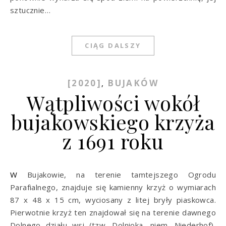
sztucznie…
CIĄG DALSZY
[2020]
BUJAKÓW
,
Wątpliwości wokół
bujakowskiego krzyża
z 1691 roku
W Bujakowie, na terenie tamtejszego Ogrodu
Parafialnego, znajduje się kamienny krzyż o wymiarach
87 x 48 x 15 cm, wyciosany z litej bryły piaskowca.
Pierwotnie krzyż ten znajdował się na terenie dawnego
Dolnego działu wsi (tzw. Dolnioka, niem. Niederhof),