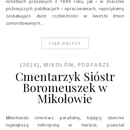
notatkach prasowych z 1869 roku, jak i w znacznie
późniejszych publikacjach i opracowaniach, napotykamy
zaskakująco duże rozbieżności w kwestii imion
zamordowanych…
CIĄG DALSZY
[2024]
MIKOŁÓW
PODFARZE
,
,
Cmentarzyk Sióstr
Boromeuszek w
Mikołowie
Mikołowski cmentarz parafialny, będący obecnie
największą nekropolią w mieście, powstał