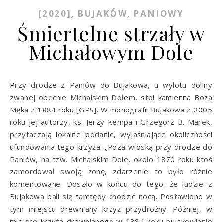
[2020]
BUJAKÓW
PANIOWY
,
,
Śmiertelne strzały w
Michałowym Dole
Przy drodze z Paniów do Bujakowa, u wylotu doliny
zwanej obecnie Michalskim Dołem, stoi kamienna Boża
Męka z 1884 roku [GPS]. W monografii Bujakowa z 2005
roku jej autorzy, ks. Jerzy Kempa i Grzegorz B. Marek,
przytaczają lokalne podanie, wyjaśniające okoliczności
ufundowania tego krzyża: „Poza wioską przy drodze do
Paniów, na tzw. Michalskim Dole, około 1870 roku ktoś
zamordował swoją żonę, zdarzenie to było różnie
komentowane. Doszło w końcu do tego, że ludzie z
Bujakowa bali się tamtędy chodzić nocą. Postawiono w
tym miejscu drewniany krzyż przydrożny. Później, w
miejsce krzyża drewnianego w 1884 roku bujakowianie