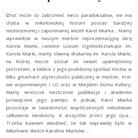
Choć może to zabrzmieć nieco paradoksalnie, nie ma
chyba w mikołowskiej historii postaci bardziej
niedocenionej i zapomnianej aniżeli Karol Miarka… Mamy
wprawdzie w naszym mieście reprezentacyjną ulicę
Karola Miarki, cenione Liceum Ogólnokształcące im.
Karola Miarki, mamy sławną drukarnię im. Karola Miarki,
na której murze został on nawet upamiętniony
portretem, a tablice z jego podobizną spotkać można w
kilku gmachach użyteczności publicznej w mieście, m.in.
we wspomnianym I LO oraz w Miejskim Domu Kultury.
Mamy wreszcie niezliczone publikacje i akademie
poświęcone jego pamięci. A jednak, Karol Miarka
pozostaje w świadomości współczesnych mikołowian
całkowicie nieobecny. A wszystko przez jego ojca…
Trzeba bowiem wiedzieć, że tak naprawdę było w
Mikołowie dwóch Karolów Miarków:…