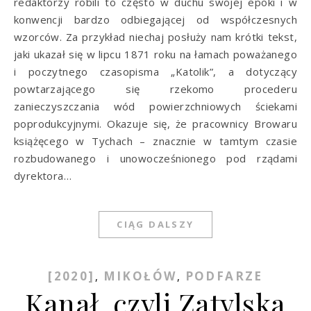
redaktorzy robili to często w duchu swojej epoki i w
konwencji bardzo odbiegającej od współczesnych
wzorców. Za przykład niechaj posłuży nam krótki tekst,
jaki ukazał się w lipcu 1871 roku na łamach poważanego
i poczytnego czasopisma „Katolik”, a dotyczący
powtarzającego się rzekomo procederu
zanieczyszczania wód powierzchniowych ściekami
poprodukcyjnymi. Okazuje się, że pracownicy Browaru
książęcego w Tychach – znacznie w tamtym czasie
rozbudowanego i unowocześnionego pod rządami
dyrektora…
CIĄG DALSZY
[2020]
MIKOŁÓW
PODFARZE
,
,
Kanał, czyli Zatylska