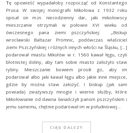
Tę opowieść wypadałoby rozpocząć od Konstantego
Prusa. W swojej monografii Mikołowa z 1932 roku
opisał on m.in. niecodzienny dar, jaki mikołowscy
mieszczanie otrzymali w połowie XVI wieku od
ówczesnego pana ziemi pszczyńskiej: „Biskup
wrocławski Baltazar Promnic, podówczas właściciel
ziemi Pszczyńskiej i różnych innych włości na Śląsku, […]
podarował miastu Mikołów w r. 1560 kawał łęgu, czyli
błotnistej doliny, aby tam sobie miasto założyło staw
rybny. Mieszczanie bowiem prosili go, aby im
podarował albo jaki kawał łęgu albo jakie inne miejsce,
gdzie by można staw założyć. I biskup (jak sam
powiada) zważywszy mnogie i wierne służby, które
Mikołowianie od dawna świadczyli panom pszczyńskim i
jemu samemu, chętnie podarował im w południowej…
CIĄG DALSZY