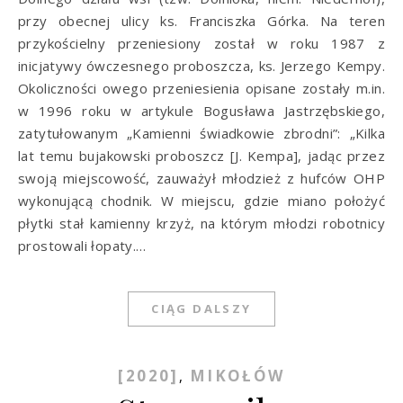
przy obecnej ulicy ks. Franciszka Górka. Na teren
przykościelny przeniesiony został w roku 1987 z
inicjatywy ówczesnego proboszcza, ks. Jerzego Kempy.
Okoliczności owego przeniesienia opisane zostały m.in.
w 1996 roku w artykule Bogusława Jastrzębskiego,
zatytułowanym „Kamienni świadkowie zbrodni”: „Kilka
lat temu bujakowski proboszcz [J. Kempa], jadąc przez
swoją miejscowość, zauważył młodzież z hufców OHP
wykonującą chodnik. W miejscu, gdzie miano położyć
płytki stał kamienny krzyż, na którym młodzi robotnicy
prostowali łopaty.…
CIĄG DALSZY
[2020]
MIKOŁÓW
,