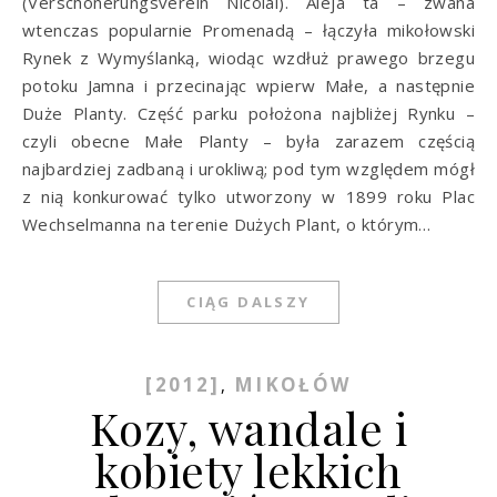
(Verschönerungsverein Nicolai). Aleja ta – zwana
wtenczas popularnie Promenadą – łączyła mikołowski
Rynek z Wymyślanką, wiodąc wzdłuż prawego brzegu
potoku Jamna i przecinając wpierw Małe, a następnie
Duże Planty. Część parku położona najbliżej Rynku –
czyli obecne Małe Planty – była zarazem częścią
najbardziej zadbaną i urokliwą; pod tym względem mógł
z nią konkurować tylko utworzony w 1899 roku Plac
Wechselmanna na terenie Dużych Plant, o którym…
CIĄG DALSZY
[2012]
MIKOŁÓW
,
Kozy, wandale i
kobiety lekkich