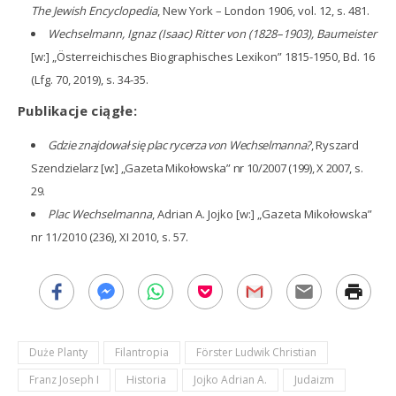
The Jewish Encyclopedia
, New York – London 1906, vol. 12, s. 481.
Wechselmann, Ignaz (Isaac) Ritter von (1828–1903), Baumeister
[w:] „Österreichisches Biographisches Lexikon” 1815-1950, Bd. 16
(Lfg. 70, 2019), s. 34-35.
Publikacje ciągłe:
Gdzie znajdował się plac rycerza von Wechselmanna?
, Ryszard
Szendzielarz [w:] „Gazeta Mikołowska” nr 10/2007 (199), X 2007, s.
29.
Plac Wechselmanna
, Adrian A. Jojko [w:] „Gazeta Mikołowska”
nr 11/2010 (236), XI 2010, s. 57.
Duże Planty
Filantropia
Förster Ludwik Christian
Franz Joseph I
Historia
Jojko Adrian A.
Judaizm