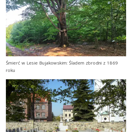
Śmierć w Lesie Bujakowskim: Śladem zbrodni z 1869
roku