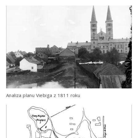
Analiza planu Viebiga z 1811 roku