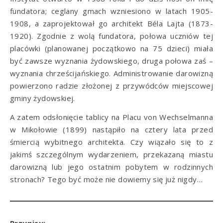
fundatora; ceglany gmach wzniesiono w latach 1905-
1908, a zaprojektował go architekt Béla Lajta (1873-
1920). Zgodnie z wolą fundatora, połowa uczniów tej
placówki (planowanej początkowo na 75 dzieci) miała
być zawsze wyznania żydowskiego, druga połowa zaś –
wyznania chrześcijańskiego. Administrowanie darowizną
powierzono radzie złożonej z przywódców miejscowej
gminy żydowskiej.
A zatem odsłonięcie tablicy na Placu von Wechselmanna
w Mikołowie (1899) nastąpiło na cztery lata przed
śmiercią wybitnego architekta. Czy wiązało się to z
jakimś szczególnym wydarzeniem, przekazaną miastu
darowizną lub jego ostatnim pobytem w rodzinnych
stronach? Tego być może nie dowiemy się już nigdy…
Przypisy: