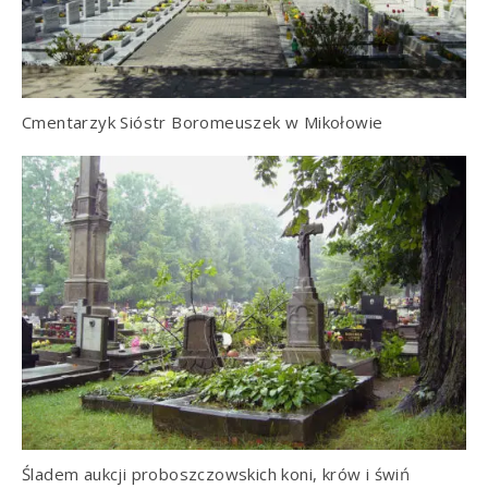
Cmentarzyk Sióstr Boromeuszek w Mikołowie
Śladem aukcji proboszczowskich koni, krów i świń