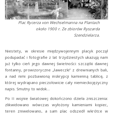
Plac Rycerza von Wechselmanna na Plantach
około 1900 r. Ze zbiorów Ryszarda
Szendzielarza.
Niestety, w okresie międzywojennym placyk począł
podupadać i fotografie z lat trzydziestych ukazują nam
już tylko cień jego dawnej świetności: szczątki dawnej
fontanny, prowizoryczne „ławeczki” z drewnianych bali,
a nad nimi pozbawioną inskrypcji kamienną tablicę, z
której wydrapano pieczołowicie cały niemieckojęzyczny
napis. Smutny to widok…
Po II wojnie światowej dokończono dzieła zniszczenia:
zlikwidowano wówczas wyłożony kamieniami kopiec,
teren zniwelowano, a sam plac odszedł wkrótce w