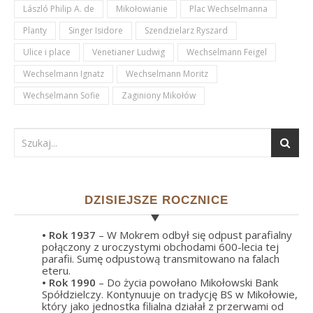
László Philip A. de
Mikołowianie
Plac Wechselmanna
Planty
Singer Isidore
Szendzielarz Ryszard
Ulice i place
Venetianer Ludwig
Wechselmann Feigel
Wechselmann Ignatz
Wechselmann Moritz
Wechselmann Sofie
Zaginiony Mikołów
DZISIEJSZE ROCZNICE
• Rok
1937
– W Mokrem odbył się odpust parafialny
połączony z uroczystymi obchodami 600-lecia tej
parafii. Sumę odpustową transmitowano na falach
eteru.
• Rok
1990
– Do życia powołano Mikołowski Bank
Spółdzielczy. Kontynuuje on tradycję BS w Mikołowie,
który jako jednostka filialna działał z przerwami od