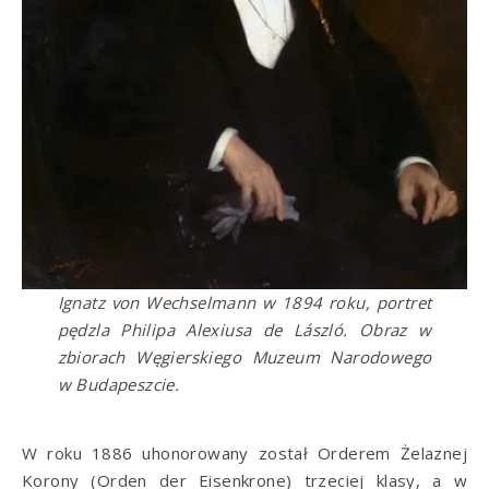
Ignatz von Wechselmann w 1894 roku, portret
pędzla Philipa Alexiusa de László. Obraz w
zbiorach Węgierskiego Muzeum Narodowego
w Budapeszcie.
W roku 1886 uhonorowany został Orderem Żelaznej
Korony (Orden der Eisenkrone) trzeciej klasy, a w