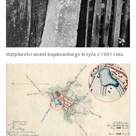
Wątpliwości wokół bujakowskiego krzyża z 1691 roku