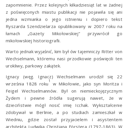
zapomnienie. Przez kolejnych kilkadziesiąt lat w żadnej
z poświęconych miastu publikacji nie pojawiła się ani
jedna wzmianka o jego istnieniu i dopiero tekst
Ryszarda Szendzielarza opublikowany w 2007 roku na
łamach „Gazety Mikołowskiej” przywrócił go
mikołowskiej historiografii.
Warto jednak wyjaśnić, kim był ów tajemniczy Ritter von
Wechselmann, któremu nasi przodkowie poświęcili ten
urokliwy, parkowy zakątek.
Ignacy (węg. Ignacz) Wechselmann urodził się 22
1
września 1828 roku
w Mikołowie, jako syn Moritza i
Feigel Wechselmannów. Był on niemieckojęzycznym
Żydem i pewne źródła sugerują nawet, że w
dzieciństwie mógł nosić imię Icchak. Wykształcenie
zdobywał w Berlinie, a po studiach zamieszkał w
Wiedniu, gdzie został przyjacielem i asystentem
architekta Ludwika Christiana Förstera (1797-1863). W