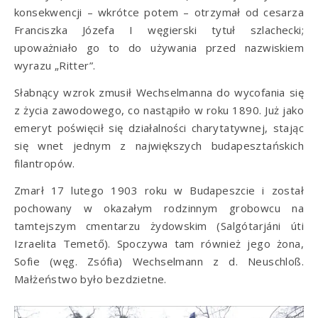
konsekwencji – wkrótce potem – otrzymał od cesarza
Franciszka Józefa I węgierski tytuł szlachecki;
upoważniało go to do używania przed nazwiskiem
wyrazu „Ritter”.
Słabnący wzrok zmusił Wechselmanna do wycofania się
z życia zawodowego, co nastąpiło w roku 1890. Już jako
emeryt poświęcił się działalności charytatywnej, stając
się wnet jednym z największych budapesztańskich
filantropów.
Zmarł 17 lutego 1903 roku w Budapeszcie i został
pochowany w okazałym rodzinnym grobowcu na
tamtejszym cmentarzu żydowskim (Salgótarjáni úti
Izraelita Temető). Spoczywa tam również jego żona,
Sofie (węg. Zsófia) Wechselmann z d. Neuschloß.
Małżeństwo było bezdzietne.