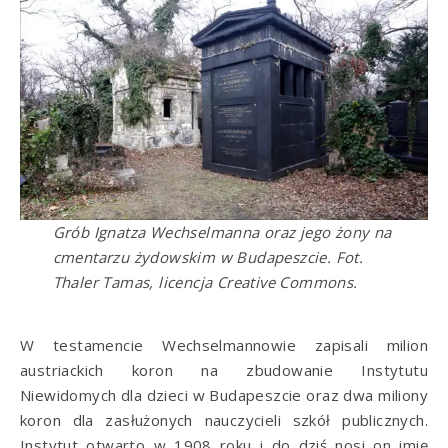
Grób Ignatza Wechselmanna oraz jego żony na
cmentarzu żydowskim w Budapeszcie. Fot.
Thaler Tamas, licencja Creative Commons.
W testamencie Wechselmannowie zapisali milion
austriackich koron na zbudowanie Instytutu
Niewidomych dla dzieci w Budapeszcie oraz dwa miliony
koron dla zasłużonych nauczycieli szkół publicznych.
Instytut otwarto w 1908 roku i do dziś nosi on imię