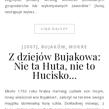
gospodarstw lub wykonywanych zawodów.” [tutaj
następuje wykaz…
CIĄG DALSZY
[2007]
BUJAKÓW
MOKRE
,
,
Z dziejów Bujakowa:
Nie ta Huta, nie to
Hucisko…
Około 1792 roku hrabia Hartwig Ludwik von Hoym,
nowy właściciel wsi Bujaków1, założył na terenie swego
majątku dominialną hutę szkła. Dokładniej mówiąc, z