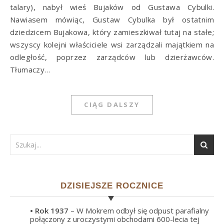
talary), nabył wieś Bujaków od Gusta­wa Cybulki.
Nawiasem mówiąc, Gustaw Cybulka był ostatnim
dziedzicem Bujakowa, który zamieszkiwał tutaj na stałe;
wszyscy kolejni właściciele wsi zarządzali ma­jątkiem na
odległość, poprzez zarządców lub dzierżawców.
Tłumaczy…
CIĄG DALSZY
DZISIEJSZE ROCZNICE
• Rok
1937
– W Mokrem odbył się odpust parafialny
połączony z uroczystymi obchodami 600-lecia tej