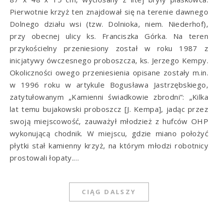
Pierwotnie krzyż ten znajdował się na terenie dawnego
Dolnego działu wsi (tzw. Dolnioka, niem. Niederhof),
przy obecnej ulicy ks. Franciszka Górka. Na teren
przykościelny przeniesiony został w roku 1987 z
inicjatywy ówczesnego proboszcza, ks. Jerzego Kempy.
Okoliczności owego przeniesienia opisane zostały m.in.
w 1996 roku w artykule Bogusława Jastrzębskiego,
zatytułowanym „Kamienni świadkowie zbrodni”: „Kilka
lat temu bujakowski proboszcz [J. Kempa], jadąc przez
swoją miejscowość, zauważył młodzież z hufców OHP
wykonującą chodnik. W miejscu, gdzie miano położyć
płytki stał kamienny krzyż, na którym młodzi robotnicy
prostowali łopaty.…
CIĄG DALSZY