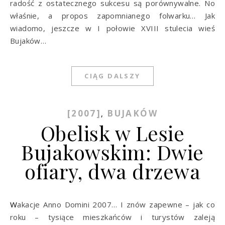
radość z ostatecznego sukcesu są porównywalne. No
właśnie, a propos zapomnianego folwarku… Jak
wiadomo, jeszcze w I połowie XVIII stulecia wieś
Bujaków…
CIĄG DALSZY
[2007]
BUJAKÓW
,
Obelisk w Lesie
Bujakowskim: Dwie
ofiary, dwa drzewa
Wakacje Anno Domini 2007… I znów zapewne – jak co
roku – tysiące mieszkańców i turystów zaleją