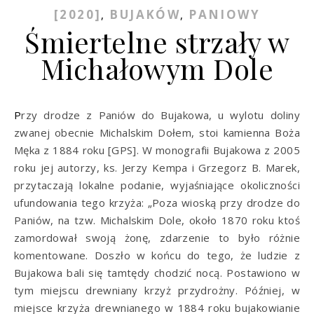
[2020]
BUJAKÓW
PANIOWY
,
,
Śmiertelne strzały w
Michałowym Dole
Przy drodze z Paniów do Bujakowa, u wylotu doliny
zwanej obecnie Michalskim Dołem, stoi kamienna Boża
Męka z 1884 roku [GPS]. W monografii Bujakowa z 2005
roku jej autorzy, ks. Jerzy Kempa i Grzegorz B. Marek,
przytaczają lokalne podanie, wyjaśniające okoliczności
ufundowania tego krzyża: „Poza wioską przy drodze do
Paniów, na tzw. Michalskim Dole, około 1870 roku ktoś
zamordował swoją żonę, zdarzenie to było różnie
komentowane. Doszło w końcu do tego, że ludzie z
Bujakowa bali się tamtędy chodzić nocą. Postawiono w
tym miejscu drewniany krzyż przydrożny. Później, w
miejsce krzyża drewnianego w 1884 roku bujakowianie