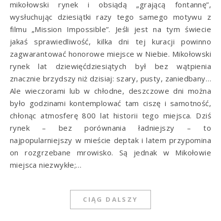
mikołowski rynek i obsiądą „grającą fontannę”,
wysłuchując dziesiątki razy tego samego motywu z
filmu „Mission Impossible”. Jeśli jest na tym świecie
jakaś sprawiedliwość, kilka dni tej kuracji powinno
zagwarantować honorowe miejsce w Niebie. Mikołowski
rynek lat dziewięćdziesiątych był bez wątpienia
znacznie brzydszy niż dzisiaj: szary, pusty, zaniedbany…
Ale wieczorami lub w chłodne, deszczowe dni można
było godzinami kontemplować tam ciszę i samotność,
chłonąc atmosferę 800 lat historii tego miejsca. Dziś
rynek – bez porównania ładniejszy – to
najpopularniejszy w mieście deptak i latem przypomina
on rozgrzebane mrowisko. Są jednak w Mikołowie
miejsca niezwykłe;…
CIĄG DALSZY