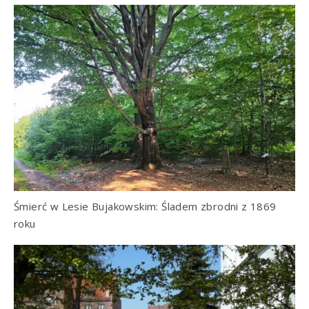
Śmierć w Lesie Bujakowskim: Śladem zbrodni z 1869
roku