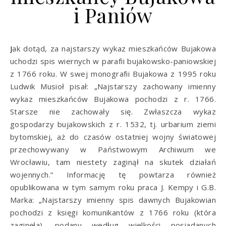
i Paniów
Jak dotąd, za najstarszy wykaz mieszkańców Bujakowa
uchodzi spis wiernych w parafii bujakowsko-paniowskiej
z 1766 roku. W swej monografii Bujakowa z 1995 roku
Ludwik Musioł pisał: „Najstarszy zachowany imienny
wykaz mieszkańców Bujakowa pochodzi z r. 1766.
Starsze nie zachowały się. Zwłaszcza wykaz
gospodarzy bujakowskich z r. 1532, tj. urbarium ziemi
bytomskiej, aż do czasów ostatniej wojny światowej
przechowywany w Państwowym Archiwum we
Wrocławiu, tam niestety zaginął na skutek działań
wojennych.” Informację tę powtarza również
opublikowana w tym samym roku praca J. Kempy i G.B.
Marka: „Najstarszy imienny spis dawnych Bujakowian
pochodzi z księgi komunikantów z 1766 roku (która
zaginęła), podany według wielkości posiadanych