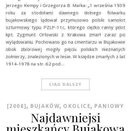
Jerzego Kempy i Grzegorza B. Marka: „1 września 1939
roku za stodołami dawnego dolnego folwarku
bujakowskiego lądował przymusowo polski samolot
szturmowy typu PZLP-11c, którego ciężko ranny pilot
kpt. Zygmunt Orłowski z Krakowa zmarł zaraz po
wylądowaniu. Pochowano go na cmentarzu w Bujakowie
obok zbiorowej mogiły pięciu polskich nieznanych
żołnierzy, znalezionych w lesie. W księdze zmarłych z lat
1914-1978 na str. 62 pod…
CIĄG DALSZY
[2008]
BUJAKÓW
OKOLICE
PANIOWY
,
,
,
Najdawniejsi
mieszkańcy Bujakowa