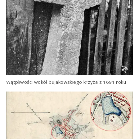
Wątpliwości wokół bujakowskiego krzyża z 1691 roku