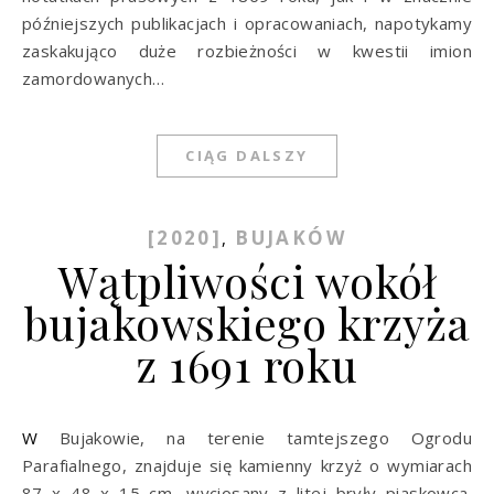
późniejszych publikacjach i opracowaniach, napotykamy
zaskakująco duże rozbieżności w kwestii imion
zamordowanych…
CIĄG DALSZY
[2020]
BUJAKÓW
,
Wątpliwości wokół
bujakowskiego krzyża
z 1691 roku
W Bujakowie, na terenie tamtejszego Ogrodu
Parafialnego, znajduje się kamienny krzyż o wymiarach
87 x 48 x 15 cm, wyciosany z litej bryły piaskowca.