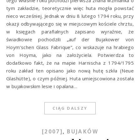
tego właśnie roku pochodzi pierwsza znana wzmianka o
tym zakładzie, teoretycznie więc huta mogła powstać
nieco wcześniej. Jednak w dniu 8 lutego 1794 roku, przy
okazji odbywającego się w miejscowym kościele chrztu,
w księgach parafialnych zapisano wyraźnie, że
świadkowie pochodzili „auf der Bujakower von
Hoym’schen Glass Fabrique”, co wskazuje na hrabiego
von Hoyma, jako na założyciela. Potwierdza to
dodatkowo fakt, że na mapie Harnischa z 1794/1795
roku zakład ten opisano jako nową hutę szkła (Neue
Glashütte), o czym później. Huta umiejscowiona została
w bujakowskim lesie i opalana…
CIĄG DALSZY
[2007]
BUJAKÓW
,