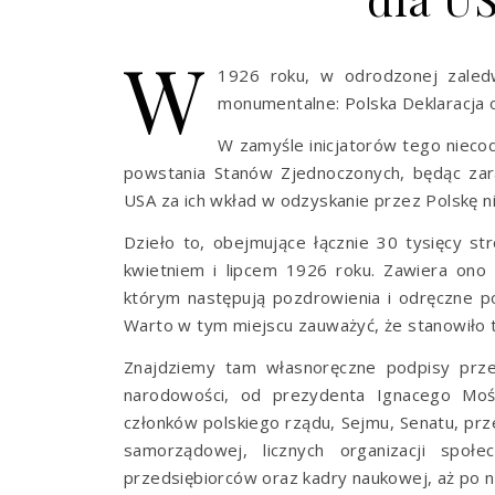
W
1926 roku, w odrodzonej zaledw
monumentalne: Polska Deklaracja o
W zamyśle inicjatorów tego niecod
powstania Stanów Zjednoczonych, będąc za
USA za ich wkład w odzyskanie przez Polskę ni
Dzieło to, obejmujące łącznie 30 tysięcy 
kwietniem i lipcem 1926 roku. Zawiera ono 
którym następują pozdrowienia i odręczne po
Warto w tym miejscu zauważyć, że stanowiło t
Znajdziemy tam własnoręczne podpisy przed
narodowości, od prezydenta Ignacego Mośc
członków polskiego rządu, Sejmu, Senatu, prz
samorządowej, licznych organizacji społe
przedsiębiorców oraz kadry naukowej, aż po nau