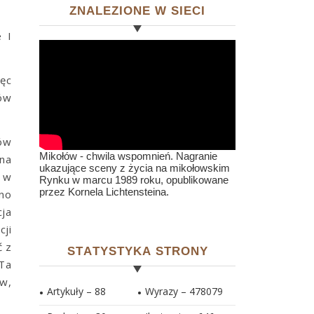
ZNALEZIONE W SIECI
 I
ęc
ków
ów
Mikołów - chwila wspomnień. Nagranie
na
ukazujące sceny z życia na mikołowskim
o w
Rynku w marcu 1989 roku, opublikowane
przez Kornela Lichtensteina.
ano
cja
cji
ć z
STATYSTYKA STRONY
 Ta
w,
Artykuły – 88
Wyrazy – 478079