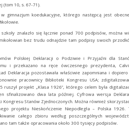
j (tom 10, s. 67-71).
j w gimnazjum koedukacyjne, którego następcą jest obecne
ikołowie.
szkoły znalazło się łącznie ponad 700 podpisów, można wi
 mikołowian bez trudu odnajdzie tam podpisy swoich przod
ów Polskiej Deklaracji o Podziwie i Przyjaźni dla Stan
mu i przekazano na ręce ówczesnego prezydenta, Calvi
ekad Deklaracja pozostawała właściwie zapomniana i dopier
ponownie pracownicy Biblioteki Kongresu USA; zdigitalizow
uszył projekt „Klasa 1926”, którego celem była digitaliza
n sfinalizowano dwa lata później. Cyfrowa wersja Deklara
eki Kongresu Stanów Zjednoczonych
. Można również skorzysta
znego projektu
Nieskończenie Niepodległa – Polska 1926
.
ukiwanie całego zbioru według poszczególnych województ
nano tam także opracowania około 300 tysięcy podpisów.