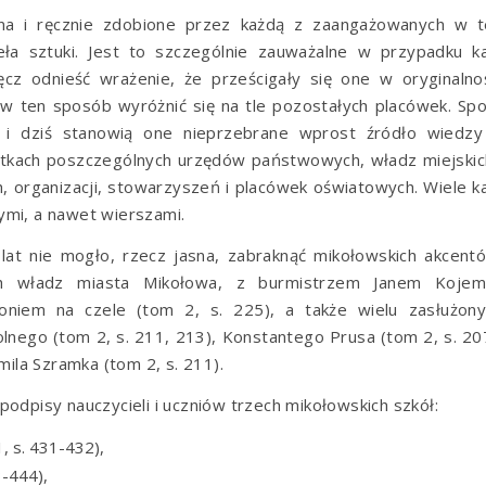
na i ręcznie zdobione przez każdą z zaangażowanych w t
ieła sztuki. Jest to szczególnie zauważalne w przypadku k
z odnieść wrażenie, że prześcigały się one w oryginalnoś
 w ten sposób wyróżnić się na tle pozostałych placówek. Sp
 i dziś stanowią one nieprzebrane wprost źródło wiedzy
ątkach poszczególnych urzędów państwowych, władz miejskic
 organizacji, stowarzyszeń i placówek oświatowych. Wiele k
ymi, a nawet wierszami.
lat nie mogło, rzecz jasna, zabraknąć mikołowskich akcent
ch władz miasta Mikołowa, z burmistrzem Janem Kojem
oniem na czele (tom 2, s. 225), a także wielu zasłużony
nego (tom 2, s. 211, 213), Konstantego Prusa (tom 2, s. 20
mila Szramka (tom 2, s. 211).
odpisy nauczycieli i uczniów trzech mikołowskich szkół:
, s. 431-432),
3-444),