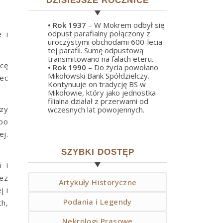
DZISIEJSZE ROCZNICE
• Rok
1937
– W Mokrem odbył się
odpust parafialny połączony z
 i
uroczystymi obchodami 600-lecia
tej parafii. Sumę odpustową
transmitowano na falach eteru.
icę
• Rok
1990
– Do życia powołano
Mikołowski Bank Spółdzielczy.
ec
Kontynuuje on tradycję BS w
Mikołowie, który jako jednostka
filialna działał z przerwami od
zy
wczesnych lat powojennych.
 po
ej.
SZYBKI DOSTĘP
 i
ez
Artykuły Historyczne
j i
Podania i Legendy
h,
Nekrologi Prasowe