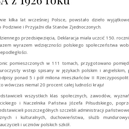
ie kilka lat wcześniej Polsce, powstało dzieło wyjątkowe
 Podziwie i Przyjaźni dla Stanów Zjednoczonych.
ziennego przedsięwzięcia, Deklaracja miała uczcić 150. roczn
razem wyrazem wdzięczności polskiego społeczeństwa wob
epodległości.
stronic pomieszczonych w 111 tomach, przygotowano pomięd
uroczysty wstęp spisany w językach polskim i angielskim,
dpisy ponad 5 i pół miliona mieszkańców II Rzeczypospolit
o wówczas niemal 20 procent całej ludności kraju!
stawicieli wszystkich klas społecznych, zawodów, wyznań
ickiego i Naczelnika Państwa Józefa Piłsudskiego, poprz
edstawicieli poszczególnych szczebli administracji państwowe
cznych i kulturalnych, duchowieństwa, służb mundurowyc
czycieli i uczniów polskich szkół.