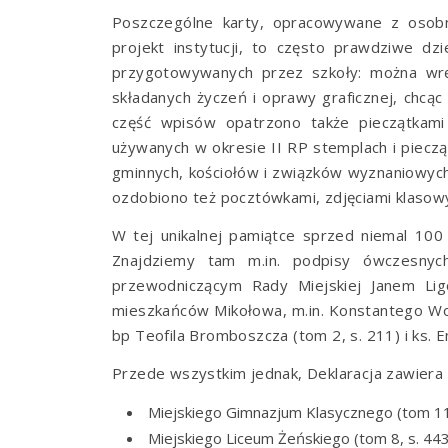
Poszczególne karty, opracowywane z osob
projekt instytucji, to często prawdziwe dz
przygotowywanych przez szkoły: można wręc
składanych życzeń i oprawy graficznej, chcąc
część wpisów opatrzono także pieczątkami
używanych w okresie II RP stemplach i piecz
gminnych, kościołów i związków wyznaniowych,
ozdobiono też pocztówkami, zdjęciami klasow
W tej unikalnej pamiątce sprzed niemal 100 
Znajdziemy tam m.in. podpisy ówczesny
przewodniczącym Rady Miejskiej Janem Lig
mieszkańców Mikołowa, m.in. Konstantego Wol
bp Teofila Bromboszcza (tom 2, s. 211) i ks. E
Przede wszystkim jednak, Deklaracja zawiera p
Miejskiego Gimnazjum Klasycznego (tom 11
Miejskiego Liceum Żeńskiego (tom 8, s. 44