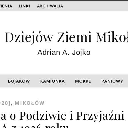
IENIA
LINKI
ARCHIWALIA
z Dziejów Ziemi Miko
Adrian A. Jojko
BUJAKÓW
KAMIONKA
MOKRE
PANIOWY
020]
MIKOŁÓW
,
a o Podziwie i Przyjaźni
A z 1926 roku