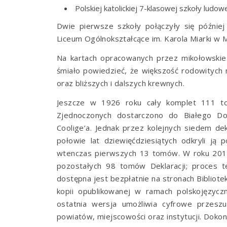
Polskiej katolickiej 7-klasowej szkoły ludowe
Dwie pierwsze szkoły połączyły się późnie
Liceum Ogólnokształcące im. Karola Miarki w M
Na kartach opracowanych przez mikołowskie 
śmiało powiedzieć, że większość rodowitych
oraz bliższych i dalszych krewnych.
Jeszcze w 1926 roku cały komplet 111 tom
Zjednoczonych dostarczono do Białego Do
Coolige’a. Jednak przez kolejnych siedem d
połowie lat dziewięćdziesiątych odkryli ją 
wtenczas pierwszych 13 tomów. W roku 2015 r
pozostałych 98 tomów Deklaracji; proces te
dostępna jest bezpłatnie na stronach
Bibliot
kopii opublikowanej w ramach polskojęzyc
ostatnia wersja umożliwia cyfrowe przesz
powiatów, miejscowości oraz instytucji. Doko