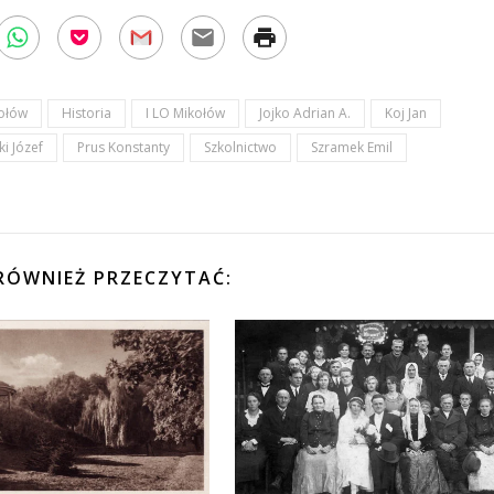
ołów
Historia
I LO Mikołów
Jojko Adrian A.
Koj Jan
ki Józef
Prus Konstanty
Szkolnictwo
Szramek Emil
ÓWNIEŻ PRZECZYTAĆ: