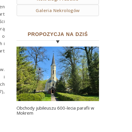
en
Galeria Nekrologów
art
ci
orą
PROPOZYCJA NA DZIŚ
 o
h i
art
ów.
 i
ch
7),
Obchody jubileuszu 600-lecia parafii w
Mokrem