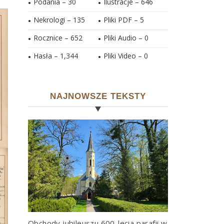
Podania – 30
Ilustracje –
646
Nekrologi – 135
Pliki PDF –
5
Rocznice – 652
Pliki Audio –
0
Hasła –
1,344
Pliki Video –
0
NAJNOWSZE TEKSTY
Obchody jubileuszu 600-lecia parafii w