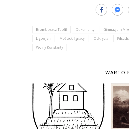
Bromboszcz Teofil
Dokumenty
Gimnazjum Mik
Ligoń Jan
Mościcki Ignacy
Odkrycia
Piłsuds
Wolny Konstanty
WARTO R