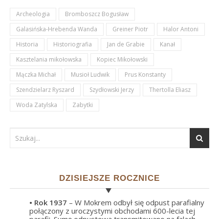
Archeologia
Bromboszcz Bogusław
Galasińska-Hrebenda Wanda
Greiner Piotr
Halor Antoni
Historia
Historiografia
Jan de Grabie
Kanał
Kasztelania mikołowska
Kopiec Mikołowski
Mączka Michał
Musioł Ludwik
Prus Konstanty
Szendzielarz Ryszard
Szydłowski Jerzy
Thertolla Eliasz
Woda Zatylska
Zabytki
DZISIEJSZE ROCZNICE
• Rok
1937
– W Mokrem odbył się odpust parafialny
połączony z uroczystymi obchodami 600-lecia tej
parafii. Sumę odpustową transmitowano na falach