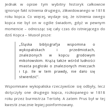
Jednak w opisie tym wybitny historyk całkowicie
ignoruje fakt istnienia drugiego, zlikwidowanego w 1818
roku kopca. Co więcej, wydaje się, że istnienia owego
kopca nie był on w ogóle świadom, gdyż w pewnym
momencie – odnosząc się cały czas do istniejącego do
dziś Kopca – Musioł pisze:
„Śląska bibljografja wspomina o
wykopaliskach i przedmiotach,
znalezionych w kopcu grodowym
mikołowskim. Krążą także wśród ludności
miasta pogłoski o znalezionych mieczach
i t.p. Ile w tem prawdy, nie dało się
stwierdzić”.
Wspomniane wykopaliska rzeczywiście się odbyły, lecz
dotyczyły one drugiego kopca, rozkopanego w 1818
roku przez burmistrza Tertołę. A zatem Prus był w tej
kwestii znacznie lepiej poinformowany.