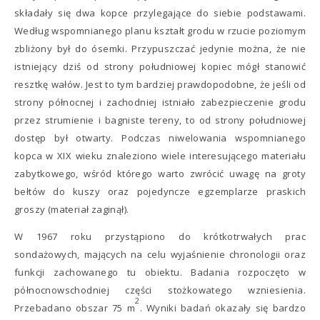
składały się dwa kopce przylegające do siebie podstawami.
Według wspomnianego planu kształt grodu w rzucie poziomym
zbliżony był do ósemki. Przypuszczać jedynie można, że nie
istniejący dziś od strony południowej kopiec mógł stanowić
resztkę wałów. Jest to tym bardziej prawdopodobne, że jeśli od
strony północnej i zachodniej istniało zabezpieczenie grodu
przez strumienie i bagniste tereny, to od strony południowej
dostęp był otwarty. Podczas niwelowania wspomnianego
kopca w XIX wieku znaleziono wiele interesującego materiału
zabytkowego, wśród którego warto zwrócić uwagę na groty
bełtów do kuszy oraz pojedyncze egzemplarze praskich
groszy (materiał zaginął).
W 1967 roku przystąpiono do krótkotrwałych prac
sondażowych, mających na celu wyjaśnienie chronologii oraz
funkcji zachowanego tu obiektu. Badania rozpoczęto w
północnowschodniej części stożkowatego wzniesienia.
2
Przebadano obszar 75 m
. Wyniki badań okazały się bardzo