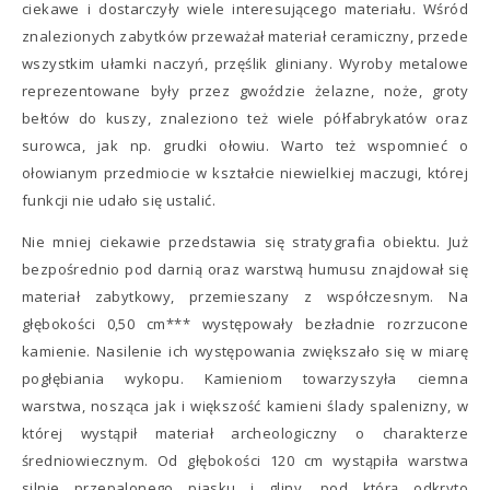
ciekawe i dostarczyły wiele interesującego materiału. Wśród
znalezionych zabytków przeważał materiał ceramiczny, przede
wszystkim ułamki naczyń, przęślik gliniany. Wyroby metalowe
reprezentowane były przez gwoździe żelazne, noże, groty
bełtów do kuszy, znaleziono też wiele półfabrykatów oraz
surowca, jak np. grudki ołowiu. Warto też wspomnieć o
ołowianym przedmiocie w kształcie niewielkiej maczugi, której
funkcji nie udało się ustalić.
Nie mniej ciekawie przedstawia się stratygrafia obiektu. Już
bezpośrednio pod darnią oraz warstwą humusu znajdował się
materiał zabytkowy, przemieszany z współczesnym. Na
głębokości 0,50 cm*** występowały bezładnie rozrzucone
kamienie. Nasilenie ich występowania zwiększało się w miarę
pogłębiania wykopu. Kamieniom towarzyszyła ciemna
warstwa, nosząca jak i większość kamieni ślady spalenizny, w
której wystąpił materiał archeologiczny o charakterze
średniowiecznym. Od głębokości 120 cm wystąpiła warstwa
silnie przepalonego piasku i gliny, pod którą odkryto