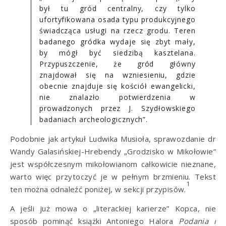
był tu gród centralny, czy tylko
ufortyfikowana osada typu produkcyjnego
świadcząca usługi na rzecz grodu. Teren
badanego gródka wydaje się zbyt mały,
by mógł być siedzibą kasztelana.
Przypuszczenie, że gród główny
znajdował się na wzniesieniu, gdzie
obecnie znajduje się kościół ewangelicki,
nie znalazło potwierdzenia w
prowadzonych przez J. Szydłowskiego
badaniach archeologicznych”.
Podobnie jak artykuł Ludwika Musioła, sprawozdanie dr
Wandy Galasińskiej-Hrebendy „Grodzisko w Mikołowie”
jest współczesnym mikołowianom całkowicie nieznane,
warto więc przytoczyć je w pełnym brzmieniu. Tekst
1
ten można odnaleźć poniżej, w sekcji przypisów.
A jeśli już mowa o „literackiej karierze” Kopca, nie
sposób pominąć książki Antoniego Halora
Podania i