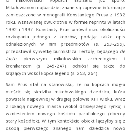
O mikołowskich kopcach napisano już sporo.
Mikołowianom najbardziej znane są zapewne informacje
zamieszczone w monografii Konstantego Prusa z 1932
roku, wznawianej dwukrotnie w formie reprintu w latach
1992 i 1997. Konstanty Prus omówił m.in. okoliczności
rozkopania jednego z kopców, podając także opis
odnalezionych w nim przedmiotów (s. 253-255),
przedstawił sylwetkę burmistrza Tertoły, będącego
de
facto
pierwszym mikołowskim archeologiem i
kronikarzem (s. 245-247), odniósł się także do
krążących wokół kopca legend (s. 253, 264).
Sam Prus stał na stanowisku, że na kopcach mogła
mieścić się siedziba mikołowskiego dziedzica, która
powstała najpewniej w drugiej połowie XIII wieku, wraz
z lokacją nowego miasta (wokół dzisiejszego rynku) i
wzniesieniem nowego kościoła parafialnego (obecny
stary kościółek). W tym kontekście obiekt łączyłby się z
osobą pierwszego znanego nam dziedzica nowo