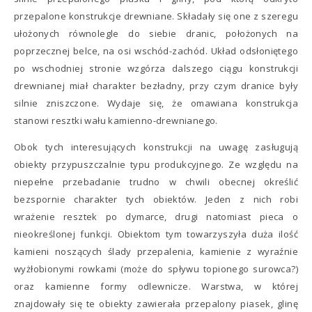
przepalone konstrukcje drewniane. Składały się one z szeregu
ułożonych równolegle do siebie dranic, położonych na
poprzecznej belce, na osi wschód-zachód. Układ odsłoniętego
po wschodniej stronie wzgórza dalszego ciągu konstrukcji
drewnianej miał charakter bezładny, przy czym dranice były
silnie zniszczone. Wydaje się, że omawiana konstrukcja
stanowi resztki wału kamienno-drewnianego.
Obok tych interesujących konstrukcji na uwagę zasługują
obiekty przypuszczalnie typu produkcyjnego. Ze względu na
niepełne przebadanie trudno w chwili obecnej określić
bezspornie charakter tych obiektów. Jeden z nich robi
wrażenie resztek po dymarce, drugi natomiast pieca o
nieokreślonej funkcji. Obiektom tym towarzyszyła duża ilość
kamieni noszących ślady przepalenia, kamienie z wyraźnie
wyżłobionymi rowkami (może do spływu topionego surowca?)
oraz kamienne formy odlewnicze. Warstwa, w której
znajdowały się te obiekty zawierała przepalony piasek, glinę