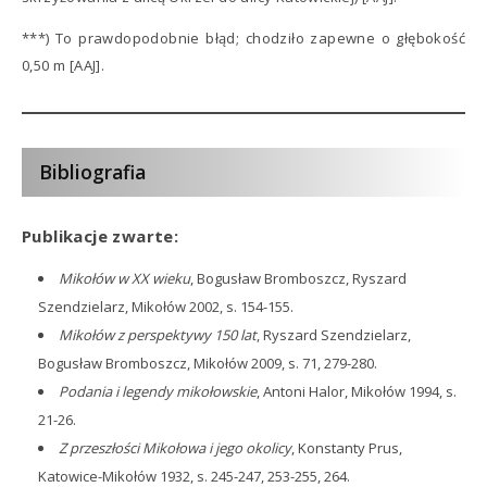
***) To prawdopodobnie błąd; chodziło zapewne o głębokość
0,50 m [AAJ].
Bibliografia
Publikacje zwarte:
[SZD0077]
Mikołów w XX wieku
, Bogusław Bromboszcz, Ryszard
Szendzielarz, Mikołów 2002, s. 154-155.
Mikołów z perspektywy 150 lat
, Ryszard Szendzielarz,
Bogusław Bromboszcz, Mikołów 2009, s. 71, 279-280.
Podania i legendy mikołowskie
, Antoni Halor, Mikołów 1994, s.
21-26.
Z przeszłości Mikołowa i jego okolicy
, Konstanty Prus,
Katowice-Mikołów 1932, s. 245-247, 253-255, 264.