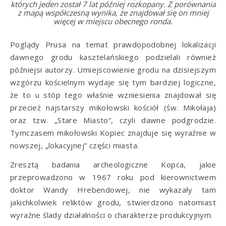
których jeden został 7 lat później rozkopany. Z porównania
z mapą współczesną wynika, że znajdował się on mniej
więcej w miejscu obecnego ronda.
Poglądy Prusa na temat prawdopodobnej lokalizacji
dawnego grodu kasztelańskiego podzielali również
późniejsi autorzy. Umiejscowienie grodu na dzisiejszym
wzgórzu kościelnym wydaje się tym bardziej logiczne,
że to u stóp tego właśnie wzniesienia znajdował się
przecież najstarszy mikołowski kościół (św. Mikołaja)
oraz tzw. „Stare Miasto”, czyli dawne podgrodzie.
Tymczasem mikołowski Kopiec znajduje się wyraźnie w
nowszej, „lokacyjnej” części miasta.
Zresztą badania archeologiczne Kopca, jakie
przeprowadzono w 1967 roku pod kierownictwem
doktor Wandy Hrebendowej, nie wykazały tam
jakichkolwiek reliktów grodu, stwierdzono natomiast
wyraźne ślady działalności o charakterze produkcyjnym.