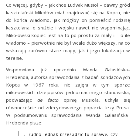
Co więcej, gdyby – jak chce Ludwik Musioł – dawny gród
kasztelański Mikołów miał znajdować się na Kopcu, nie
do końca wiadomo, jak mógłby on pomieścić rodzinę
kasztelana, o służbie i wojsku nawet nie wspominając.
Mikołowski kopiec jest na to po prostu za mały i – o ile
wiadomo – pierwotnie nie był wcale dużo większy, na co
wskazują zarówno stare mapy, jak i jego lokalizacja w
terenie.
Wspomniana już uprzednio Wanda Galasińska-
Hrebenda, autorka sprawozdania z badań sondażowych
Kopca w 1967 roku, nie zajęła w tym sporze
mikołowskich dziejopisów jednoznacznego stanowiska;
podważając
de facto
opinię Musioła, uchyla się
równocześnie od zdecydowanego poparcia tezy Prusa.
W podsumowaniu sprawozdania Wanda Galasińska-
Hrebenda pisze:
„Trudno jednak przesądzić tu sprawę, czy