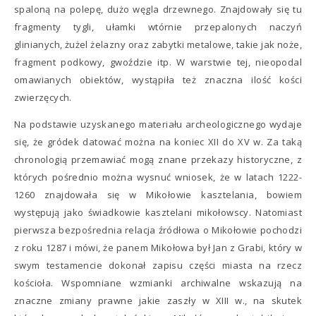
spaloną na polepę, dużo węgla drzewnego. Znajdowały się tu
fragmenty tygli, ułamki wtórnie przepalonych naczyń
glinianych, żużel żelazny oraz zabytki metalowe, takie jak noże,
fragment podkowy, gwoździe itp. W warstwie tej, nieopodal
omawianych obiektów, wystąpiła też znaczna ilość kości
zwierzęcych.
Na podstawie uzyskanego materiału archeologicznego wydaje
się, że gródek datować można na koniec XII do XV w. Za taką
chronologią przemawiać mogą znane przekazy historyczne, z
których pośrednio można wysnuć wniosek, że w latach 1222-
1260 znajdowała się w Mikołowie kasztelania, bowiem
występują jako świadkowie kasztelani mikołowscy. Natomiast
pierwsza bezpośrednia relacja źródłowa o Mikołowie pochodzi
z roku 1287 i mówi, że panem Mikołowa był Jan z Grabi, który w
swym testamencie dokonał zapisu części miasta na rzecz
kościoła. Wspomniane wzmianki archiwalne wskazują na
znaczne zmiany prawne jakie zaszły w XIII w., na skutek