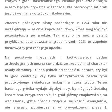
których z grodu kasztelańskiego Mikołów przekształcił się w
miasto będące prywatną własnością. Dla następnych lat brak
jest już wzmianek o gródku mikołowskim.
Znacznie późniejsze plany pochodzące z 1794 roku nie
uwzględniają w rejonie kopca zabudowy, która mogłaby być
pozosta-łością po grodzie. Tak więc o ile można ustalić
przybliżoną datę powstania grodu (przed 1222), to zupełnie
nieuchwytny jest czas jego upadku.
Na podstawie niepełnych i krótkotrwałych badań
archeologicznych można stwierdzić, że „kopiec” miał charakter
osady obronnej. Trudno jednak przesądzić tu sprawę, czy był
tu gród centralny, czy tylko ufortyfikowana osada typu
produkcyjnego świadcząca usługi na rzecz grodu. Teren
badanego gródka wydaje się zbyt mały, by mógł być siedzibą
kasztelana. Przypuszczenie, że gród główny znajdował się na
wzniesieniu, gdzie obecnie znajduje się kościół ewangelicki,
nie znalazło potwierdzenia w prowadzonych przez J.