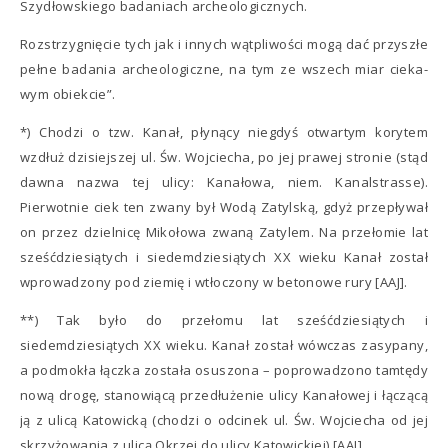
Szydłowskiego badaniach archeologicznych.
Rozstrzygnięcie tych jak i innych wątpliwości mogą dać przyszłe
pełne badania archeologiczne, na tym ze wszech miar cieka-
wym obiekcie”.
*) Chodzi o tzw. Kanał, płynący niegdyś otwartym korytem
wzdłuż dzisiejszej ul. Św. Wojciecha, po jej prawej stronie (stąd
dawna nazwa tej ulicy: Kanałowa, niem. Kanalstrasse).
Pierwotnie ciek ten zwany był Wodą Zatylską, gdyż przepływał
on przez dzielnicę Mikołowa zwaną Zatylem. Na przełomie lat
sześćdziesiątych i siedemdziesiątych XX wieku Kanał został
wprowadzony pod ziemię i wtłoczony w betonowe rury [AAJ].
**) Tak było do przełomu lat sześćdziesiątych i
siedemdziesiątych XX wieku. Kanał został wówczas zasypany,
a podmokła łączka została osuszona – poprowadzono tamtędy
nową drogę, stanowiącą przedłużenie ulicy Kanałowej i łączącą
ją z ulicą Katowicką (chodzi o odcinek ul. Św. Wojciecha od jej
skrzyżowania z ulicą Okrzei do ulicy Katowickiej) [AAJ].