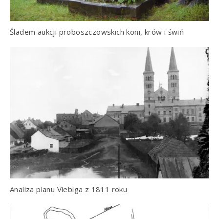
Śladem aukcji proboszczowskich koni, krów i świń
Analiza planu Viebiga z 1811 roku