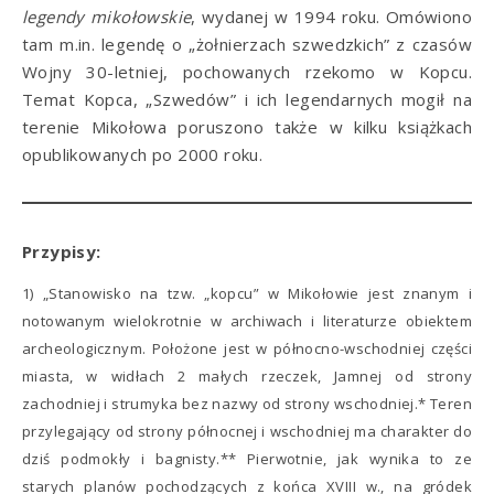
legendy mikołowskie
, wydanej w 1994 roku. Omówiono
tam m.in. legendę o „żołnierzach szwedzkich” z czasów
Wojny 30-letniej, pochowanych rzekomo w Kopcu.
Temat Kopca, „Szwedów” i ich legendarnych mogił na
terenie Mikołowa poruszono także w kilku książkach
opublikowanych po 2000 roku.
Przypisy:
1) „Stanowisko na tzw. „kopcu” w Mikołowie jest znanym i
notowanym wielokrotnie w archiwach i literaturze obiektem
archeologicznym. Położone jest w północno-wschodniej części
miasta, w widłach 2 małych rzeczek, Jamnej od strony
zachodniej i strumyka bez nazwy od strony wschodniej.* Teren
przylegający od strony północnej i wschodniej ma charakter do
dziś podmokły i bagnisty.** Pierwotnie, jak wynika to ze
starych planów pochodzących z końca XVIII w., na gródek