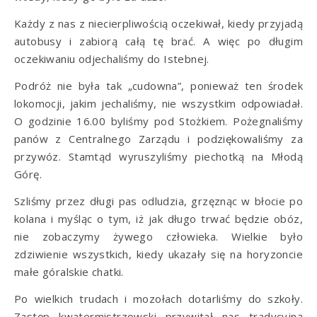
Każdy z nas z niecierpliwością oczekiwał, kiedy przyjadą
autobusy i zabiorą całą tę brać. A więc po długim
oczekiwaniu odjechaliśmy do Istebnej.
Podróż nie była tak „cudowna”, ponieważ ten środek
lokomocji, jakim jechaliśmy, nie wszystkim odpowiadał.
O godzinie 16.00 byliśmy pod Stożkiem. Pożegnaliśmy
panów z Centralnego Zarządu i podziękowaliśmy za
przywóz. Stamtąd wyruszyliśmy piechotką na Młodą
Górę.
Szliśmy przez długi pas odludzia, grzęznąc w błocie po
kolana i myśląc o tym, iż jak długo trwać będzie obóz,
nie zobaczymy żywego człowieka. Wielkie było
zdziwienie wszystkich, kiedy ukazały się na horyzoncie
małe góralskie chatki.
Po wielkich trudach i mozołach dotarliśmy do szkoły.
Zastęp kwatermistrzowski przywitał nas tradycyjną