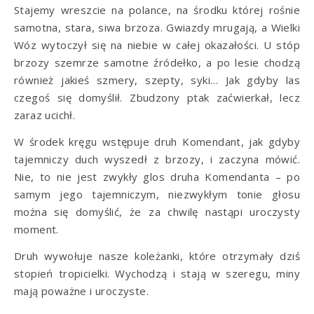
Stajemy wreszcie na polance, na środku której rośnie
samotna, stara, siwa brzoza. Gwiazdy mrugają, a Wielki
Wóz wytoczył się na niebie w całej okazałości. U stóp
brzozy szemrze samotne źródełko, a po lesie chodzą
również jakieś szmery, szepty, syki… Jak gdyby las
czegoś się domyślił. Zbudzony ptak zaćwierkał, lecz
zaraz ucichł.
W środek kręgu wstępuje druh Komendant, jak gdyby
tajemniczy duch wyszedł z brzozy, i zaczyna mówić.
Nie, to nie jest zwykły glos druha Komendanta – po
samym jego tajemniczym, niezwykłym tonie głosu
można się domyślić, że za chwilę nastąpi uroczysty
moment.
Druh wywołuje nasze koleżanki, które otrzymały dziś
stopień tropicielki. Wychodzą i stają w szeregu, miny
mają poważne i uroczyste.