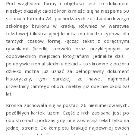
Pod względem formy i objętości jest to dokument
niezbyt okazały: całość kroniki mieści się na niespełna 50
stronach formatu A4, pochodzących ze standardowego
szkolnego brulionu w kratkę. Również w warstwie
tekstowej i ilustracyjnej kronika ma bardzo typową dla
tamtych czasów formę, łącząc tekst z odręcznymi
rysunkami (kredki, ołówek) oraz przyklejonymi w
odpowiednich miejscach fotografiami. Jednakże dziś –
po upływie niemal siedmiu dekad – to skromne z pozoru
dziełko można już uznać za pełnoprawny dokument
historyczny, tym bardziej, że nawet najmłodsi
uczestnicy tamtego obozu mieliby już obecnie około 80
lat.
Kronika zachowała się w postaci 26 nienumerowanych,
pożółkłych kartek luzem. Część z nich zapisana jest po
obu stronach, podczas gdy inne zawierają tekst tylko na
jednej stronie. Do kompletu brakuje najpewniej dwóch