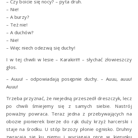
– Czy boicie się nocy? – pyta druh.
– Nie!
– A burzy?
– Też nie!
– A duchów?
– Nie!
– Więc niech odezwą się duchy!
I w tej chwili w lesie – Karakiri!!! – słychać złowieszczy
głos.
– Auuu! – odpowiadają posępnie duchy. – Auuu, auuu!
Auuu!
Trzeba przyznać, że niejedną przeszedł dreszczyk, lecz
po chwili śmiejemy się z samych siebie. Nastrój
poważny powraca. Teraz jedna z przebywających na
obozie pionierek bierze do rąk duży krzyż harcerski i
staje na środku. U stóp brzozy płonie ognisko. Druhny
zwracają się ku niemu i wyciągają ręce w kierunku