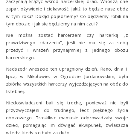
zaczynają krążyć wśród harcerskiej braci. Wnoszą one
zapał, ożywienie i ciekawość. Jakiż to będzie nasz obóz
w tym roku? Dokąd pojedziemy? Co będziemy robili na
tym obozie i jak się będziemy na nim czuli?
Nie można zostać harcerzem czy harcerką „z
prawdziwego zdarzenia”, jeśli nie ma się za sobą
przeżyć i wrażeń przynajmniej z jednego obozu
harcerskiego.
Nadszedł wreszcie ten upragniony dzień. Rano, dnia 1
lipca, w Mikołowie, w Ogrodzie Jordanowskim, była
zbiórka wszystkich harcerzy wyjeżdżających na obóz do
Istebnej.
Niedoświadczeni bali się trochę, ponieważ nie byli
przyzwyczajeni do trudnego, lecz pięknego życia
obozowego. Troskliwe mamusie odprowadzały swoje
dzieci, pomagając im dźwigać ekwipunek, zwłaszcza
wtedy, kiedy go było za dużo.