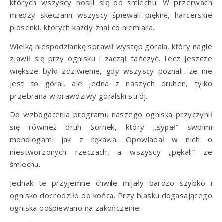
których wszyscy nosili się od śmiechu. W przerwach
między skeczami wszyscy śpiewali piękne, harcerskie
piosenki, których każdy znał co niemiara.
Wielką niespodziankę sprawił występ górala, który nagle
zjawił się przy ognisku i zaczął tańczyć. Lecz jeszcze
większe było zdziwienie, gdy wszyscy poznali, że nie
jest to góral, ale jedna z naszych druhen, tylko
przebrana w prawdziwy góralski strój.
Do wzbogacenia programu naszego ogniska przyczynił
się również druh Sornek, który „sypał” swoimi
monologami jak z rękawa. Opowiadał w nich o
niestworzonych rzeczach, a wszyscy „pękali” ze
śmiechu.
Jednak te przyjemne chwile mijały bardzo szybko i
ognisko dochodziło do końca. Przy blasku dogasającego
ogniska odśpiewano na zakończenie: