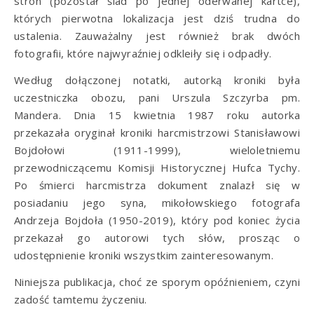
stron (pozostał ślad po jednej oderwanej kartce),
których pierwotna lokalizacja jest dziś trudna do
ustalenia. Zauważalny jest również brak dwóch
fotografii, które najwyraźniej odkleiły się i odpadły.
Według dołączonej notatki, autorką kroniki była
uczestniczka obozu, pani Urszula Szczyrba pm.
Mandera. Dnia 15 kwietnia 1987 roku autorka
przekazała oryginał kroniki harcmistrzowi Stanisławowi
Bojdołowi (1911-1999), wieloletniemu
przewodniczącemu Komisji Historycznej Hufca Tychy.
Po śmierci harcmistrza dokument znalazł się w
posiadaniu jego syna, mikołowskiego fotografa
Andrzeja Bojdoła (1950-2019), który pod koniec życia
przekazał go autorowi tych słów, prosząc o
udostępnienie kroniki wszystkim zainteresowanym.
Niniejsza publikacja, choć ze sporym opóźnieniem, czyni
zadość tamtemu życzeniu.