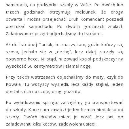
namiotach, na podwórku szkoły w Wiśle. Po dwóch lub
trzech godzinach otrzymują meldunek, że droga
otwarta i można przejechać. Druh Komendant poszedł
poszukać samochodu. Po dwóch godzinach znalazł.
Załadowano sprzęt i odjechaliśmy do Istebnej.
Aż do Istebnej-Tartak, to znaczy tam, gdzie kończy się
szosa, jechało się w „dechę”, lecz dalej zaczęły się
potworne hece. Ni stąd, ni zowąd kocioł podskoczył na
wysokość 50 centymetrów i złamał nogę.
Przy takich wstrząsach dojechaliśmy do mety, czyli do
Kowala. Tu wszyscy wysiedli, lecz każdy stękał, jeden
dostał sińca na czole, drugi guza itp.
Po wyładowaniu sprzętu zaczęliśmy go transportować
do szkoły. Koce nam zawiózł jeden furman niedaleko od
szkoły. Dwóch druhów miało je nosić, lecz oni, po
załadowaniu kilku koców, zadowoleni usiedli.