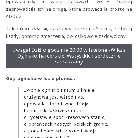
opowiedziała im wiele ciekawych rzeczy. Później
zaprowadziła ich na drogę, która prowadziła prosto na
Stożek.
Tak zakończyła się nasza wycieczka na Stożek, z której
każdy, pomimo zmęczenia, był całkowicie zadowolony.
Uwaga! Dziś o godzinie 20.00 w Istebnej-Wilcza
Ognisko harcerskie. Wszystkich serdecznie
zapraszamy.
Gdy ognisko w lesie płonie…
„Płonie ognisko i szumią knieje,
drużynowa jest wśród nas,
opowiada starodawne dzieje,
bohaterski wskrzesza czas,
o rycerstwie spod kresowych stanic,
o obrońcach naszych polskich granic,
a ponad nami wiatr szumi, wieje
i dębowy huczy las.”