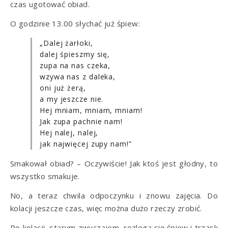
czas ugotować obiad.
O godzinie 13.00 słychać już śpiew:
„Dalej żarłoki,
dalej śpieszmy się,
zupa na nas czeka,
wzywa nas z daleka,
oni już żerą,
a my jeszcze nie.
Hej mniam, mniam, mniam!
Jak zupa pachnie nam!
Hej nalej, nalej,
jak najwięcej zupy nam!”
Smakował obiad? – Oczywiście! Jak ktoś jest głodny, to
wszystko smakuje.
No, a teraz chwila odpoczynku i znowu zajęcia. Do
kolacji jeszcze czas, więc można dużo rzeczy zrobić.
Po kolacji, starym zwyczajem, rozlega się śpiew i trzask