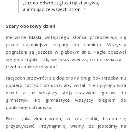
„Już do odwrotu głos trąbki wzywa,
alarmując ze wszech stron…”
Szary obozowy dzień
Pierwsze blaski wstającego słońca przedzierają się
przez najmniejsze szpary do namiotu. Wszyscy
pogrążeni są jeszcze w głębokim śnie. Nagle odezwał
się głos trąbki. Tak, wszyscy wiedzą, co on oznacza –
trzeba koniecznie wstać.
Niejeden przewróci się dopiero na drugi bok i trzeba mu
dopiero zatrąbić do ucha, aby wstał. Nie upłynęło kilka
minut, a już wszyscy stoją ustawieni, gotowi do
gimnastyki. Po gimnastyce wszyscy biegiem do
pobliskiego strumyka.
Brrr!… Jaka zimna woda, ale cóż zrobić, trzeba się
przyzwyczaić. Przynajmniej wiemy, że jesteśmy na