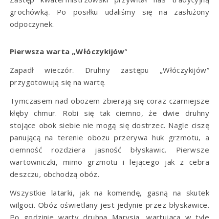
grochówką. Po posiłku udaliśmy się na zasłużony
odpoczynek.
Pierwsza warta „Włóczykijów
”
Zapadł wieczór. Druhny zastępu „Włóczykijów”
przygotowują się na wartę.
Tymczasem nad obozem zbierają się coraz czarniejsze
kłęby chmur. Robi się tak ciemno, że dwie druhny
stojące obok siebie nie mogą się dostrzec. Nagle ciszę
panującą na terenie obozu przerywa huk grzmotu, a
ciemność rozdziera jasność błyskawic. Pierwsze
wartowniczki, mimo grzmotu i lejącego jak z cebra
deszczu, obchodzą obóz.
Wszystkie latarki, jak na komendę, gasną na skutek
wilgoci. Obóz oświetlany jest jedynie przez błyskawice.
Po godzinie warty druhna Marysia, wartująca w tyle