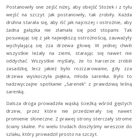
Postanowiły one zejść niżej, aby obejść Stożek i z tyłu
wejść na szczyt. Jak postanowiły, tak zrobiły. Każda
druhna starała się, aby iść jak najciszej i ostrożnie, aby
żadna gałązka nie złamała się pod stopami. Tak
posuwając się z jak największą ostrożnością, zauważyły
wychylającą się zza drzewa głowę. W jednej chwili
wszystkie leżały na ziemi, starając się nawet nie
oddychać. Wszystkie myślały, że to harcerze zrobili
zasadzkę, lecz jakież było rozczarowanie, gdy zza
drzewa wyskoczyła piękna, młoda sarenka. Było to
nadzwyczajne spotkanie „Sarenek” z prawdziwą leśną
sarenką.
Dalsza droga prowadziła wąską ścieżką wśród gęstych
drzew, przez które nie przedzierały się nawet
promienie słoneczne. Z prawej strony sterczały strome
ściany skalne. Po wielu trudach doszłyśmy wreszcie do
szlaku, który prowadził prosto na szczyt.