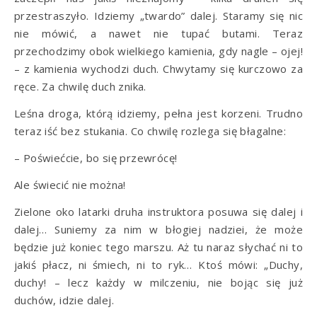
przestraszyło. Idziemy „twardo” dalej. Staramy się nic
nie mówić, a nawet nie tupać butami. Teraz
przechodzimy obok wielkiego kamienia, gdy nagle – ojej!
– z kamienia wychodzi duch. Chwytamy się kurczowo za
ręce. Za chwilę duch znika.
Leśna droga, którą idziemy, pełna jest korzeni. Trudno
teraz iść bez stukania. Co chwilę rozlega się błagalne:
– Poświećcie, bo się przewrócę!
Ale świecić nie można!
Zielone oko latarki druha instruktora posuwa się dalej i
dalej… Suniemy za nim w błogiej nadziei, że może
będzie już koniec tego marszu. Aż tu naraz słychać ni to
jakiś płacz, ni śmiech, ni to ryk… Ktoś mówi: „Duchy,
duchy! – lecz każdy w milczeniu, nie bojąc się już
duchów, idzie dalej.