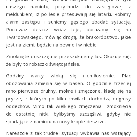
naszego namiotu, przychodzi do zastępowej z
meldunkiem, iż po lesie przesuwają się latarki. Robimy
alarm zastępu i suniemy gęsiego zbadać sytuację.
Ponieważ deszcz wciąż leje, obrażamy się na
Twardowskiego, mówiąc drogą, że brakoróbstwo, jakie
jest na ziemi, będzie na pewno i w niebie.
Zmoknięte doszczętnie przeszukujemy las. Okazuje się,
że były to robaczki świętojańskie.
Godziny warty wloką się niemiłosiernie. Plac
obozowania zmienia się w basen. O godzinie trzeciej
rano pierwsze druhny, mokre i zmęczone, kładą się na
prycze, z których po kilku chwilach dochodzą odgłosy
oddechów. Mimo tak wielkiego zmęczenia i zmoknięcia
do ostatniej nitki, bylibyśmy szczęśliwi, gdyby nie
spadające z namiotu na nosy krople deszczu.
Nareszcie z tak trudnej sytuacji wybawia nas wstający