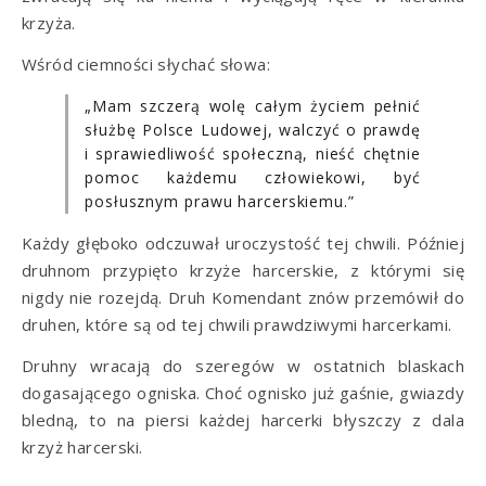
krzyża.
Wśród ciemności słychać słowa:
„Mam szczerą wolę całym życiem pełnić
służbę Polsce Ludowej, walczyć o prawdę
i sprawiedliwość społeczną, nieść chętnie
pomoc każdemu człowiekowi, być
posłusznym prawu harcerskiemu.”
Każdy głęboko odczuwał uroczystość tej chwili. Później
druhnom przypięto krzyże harcerskie, z którymi się
nigdy nie rozejdą. Druh Komendant znów przemówił do
druhen, które są od tej chwili prawdziwymi harcerkami.
Druhny wracają do szeregów w ostatnich blaskach
dogasającego ogniska. Choć ognisko już gaśnie, gwiazdy
bledną, to na piersi każdej harcerki błyszczy z dala
krzyż harcerski.