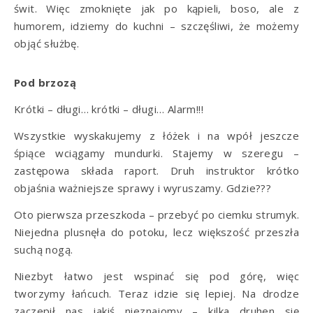
świt. Więc zmoknięte jak po kąpieli, boso, ale z
humorem, idziemy do kuchni – szczęśliwi, że możemy
objąć służbę.
Pod brzozą
Krótki – długi… krótki – długi… Alarm!!!
Wszystkie wyskakujemy z łóżek i na wpół jeszcze
śpiące wciągamy mundurki. Stajemy w szeregu –
zastępowa składa raport. Druh instruktor krótko
objaśnia ważniejsze sprawy i wyruszamy. Gdzie???
Oto pierwsza przeszkoda – przebyć po ciemku strumyk.
Niejedna plusnęła do potoku, lecz większość przeszła
suchą nogą.
Niezbyt łatwo jest wspinać się pod górę, więc
tworzymy łańcuch. Teraz idzie się lepiej. Na drodze
zaczepił nas jakiś nieznajomy – kilka druhen się