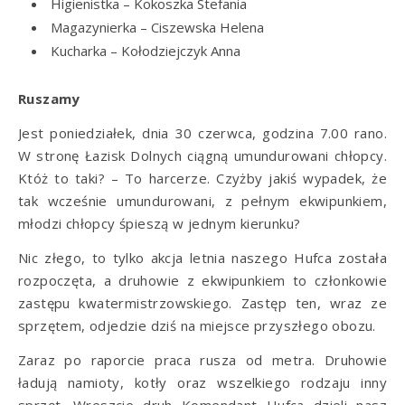
Higienistka – Kokoszka Stefania
Magazynierka – Ciszewska Helena
Kucharka – Kołodziejczyk Anna
Ruszamy
Jest poniedziałek, dnia 30 czerwca, godzina 7.00 rano.
W stronę Łazisk Dolnych ciągną umundurowani chłopcy.
Któż to taki? – To harcerze. Czyżby jakiś wypadek, że
tak wcześnie umundurowani, z pełnym ekwipunkiem,
młodzi chłopcy śpieszą w jednym kierunku?
Nic złego, to tylko akcja letnia naszego Hufca została
rozpoczęta, a druhowie z ekwipunkiem to członkowie
zastępu kwatermistrzowskiego. Zastęp ten, wraz ze
sprzętem, odjedzie dziś na miejsce przyszłego obozu.
Zaraz po raporcie praca rusza od metra. Druhowie
ładują namioty, kotły oraz wszelkiego rodzaju inny
sprzęt. Wreszcie druh Komendant Hufca dzieli nasz