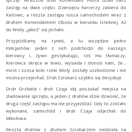
zastęp na dwie części. Dziesięciu harcerzy zabiera do
Katowic, a reszta zastępu rusza samochodem wraz z
druhem Komendantem Obozu w kierunku Istebnej. Aż
do Wisły „jakoś” się jechało.
Przyjeżdżamy na rynek, a tu wszędzie pełno
milicjantów. Jeden z nich podchodzi do naszego
kierowcy i, żywo gestykulując, coś mu tłumaczy.
Kierowca skręca w lewo, wysiada i donosi nam, że…
most i szosa koło rzeki Wisły zostały uszkodzone i nie
można przejechać. Druh Szrubarz szybko się decyduje.
Druh Grzbiela i druh Czaja idą poszukać miejsca na
zładowanie sprzętu, a jeden z druhów idzie dzwonić, że
druga część zastępu ma nie przyjeżdżać. Gdy to zostało
wykonane, samochód i druh Czaja odjechali do
Mikołowa.
Reszta druhów z druhem Szrubarzem siedziała na