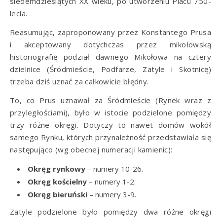
siedemdziesiątych XX wieku, po utworzeniu Placu 750-
lecia.
Reasumując, zaproponowany przez Konstantego Prusa
i akceptowany dotychczas przez mikołowską
historiografię podział dawnego Mikołowa na cztery
dzielnice (Śródmieście, Podfarze, Zatyle i Skotnicę)
trzeba dziś uznać za całkowicie błędny.
To, co Prus uznawał za Śródmieście (Rynek wraz z
przyległościami), było w istocie podzielone pomiędzy
trzy różne okręgi. Dotyczy to nawet domów wokół
samego Rynku, których przynależność przedstawiała się
następująco (wg obecnej numeracji kamienic):
Okręg rynkowy
– numery 10-26.
Okręg kościelny
– numery 1-2.
Okręg bieruński
– numery 3-9.
Zatyle podzielone było pomiędzy dwa różne okręgi