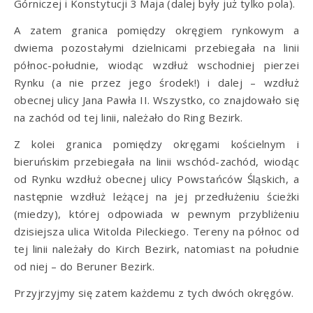
Górniczej i Konstytucji 3 Maja (dalej były już tylko pola).
A zatem granica pomiędzy okręgiem rynkowym a
dwiema pozostałymi dzielnicami przebiegała na linii
północ-południe, wiodąc wzdłuż wschodniej pierzei
Rynku (a nie przez jego środek!) i dalej – wzdłuż
obecnej ulicy Jana Pawła II. Wszystko, co znajdowało się
na zachód od tej linii, należało do Ring Bezirk.
Z kolei granica pomiędzy okręgami kościelnym i
bieruńskim przebiegała na linii wschód-zachód, wiodąc
od Rynku wzdłuż obecnej ulicy Powstańców Śląskich, a
następnie wzdłuż leżącej na jej przedłużeniu ścieżki
(miedzy), której odpowiada w pewnym przybliżeniu
dzisiejsza ulica Witolda Pileckiego. Tereny na północ od
tej linii należały do Kirch Bezirk, natomiast na południe
od niej – do Beruner Bezirk.
Przyjrzyjmy się zatem każdemu z tych dwóch okręgów.