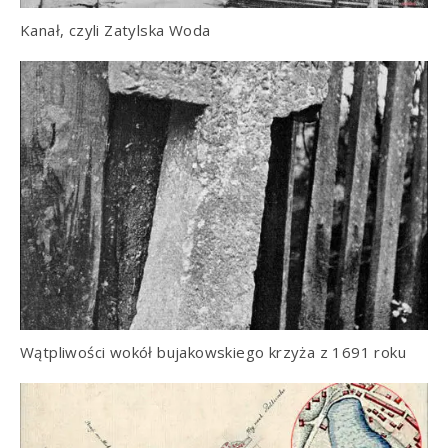
Kanał, czyli Zatylska Woda
Wątpliwości wokół bujakowskiego krzyża z 1691 roku