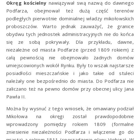
Okręg kościelny
nawiązywał swą nazwą do dawnego
Podfarza, obejmował też dużą część terenów
podległych pierwotnie dominialnej władzy mikołowskich
proboszczów. Warto jednak zauważyć, że granice
obydwu tych jednostek administracyjnych nie do końca
się ze sobą pokrywały. Dla przykładu, dawne,
niezależne od miasta Podfarze (przed 1809 rokiem) z
całą pewnością nie obejmowało żadnych domów
umiejscowionych wokół Rynku. Były to wszak najstarsze
posiadłości mieszczańskie i jako takie od stuleci
należały one bezpośrednio do miasta. Do Podfarza nie
zaliczano też na pewno domów przy obecnej ulicy Jana
Pawła II.
Można by wysnuć z tego wniosek, że omawiany podział
Mikołowa na okręgi został prawdopodobnie
wprowadzony pomiędzy rokiem 1809 (formalne
zniesienie niezależności Podfarza i włączenie go do
miasta) a rokiem 1811 (sporządzenie planu Viebiga). W