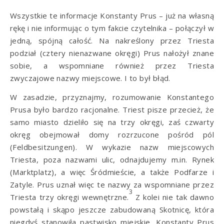
Wszystkie te informacje Konstanty Prus – już na własną
rękę i nie informując o tym fakcie czytelnika – połączył w
jedną, spójną całość. Na nakreślony przez Triesta
podział (cztery nienazwane okręgi) Prus nałożył znane
sobie, a wspomniane również przez Triesta
zwyczajowe nazwy miejscowe. I to był błąd.
W zasadzie, przyznajmy, rozumowanie Konstantego
Prusa było bardzo racjonalne. Triest pisze przecież, że
samo miasto dzieliło się na trzy okręgi, zaś czwarty
okręg obejmował domy rozrzucone pośród pól
(Feldbesitzungen). W wykazie nazw miejscowych
Triesta, poza nazwami ulic, odnajdujemy m.in. Rynek
(Marktplatz), a więc Śródmieście, a także Podfarze i
Zatyle. Prus uznał więc te nazwy za wspomniane przez
3
Triesta trzy okręgi wewnętrzne.
Z kolei nie tak dawno
powstałą i skąpo jeszcze zabudowaną Skotnicę, która
niegdyś stanowiła pastwisko miejskie, Konstanty Prus