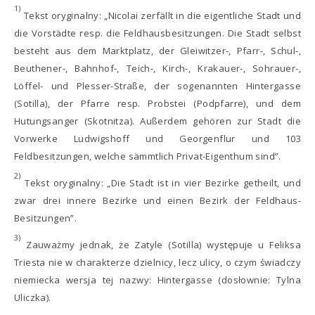
1)
Tekst oryginalny: „Nicolai zerfällt in die eigentliche Stadt und
die Vorstädte resp. die Feldhausbesitzungen. Die Stadt selbst
besteht aus dem Marktplatz, der Gleiwitzer-, Pfarr-, Schul-,
Beuthener-, Bahnhof-, Teich-, Kirch-, Krakauer-, Sohrauer-,
Löffel- und Plesser-Straße, der sogenannten Hintergasse
(Sotilla), der Pfarre resp. Probstei (Podpfarre), und dem
Hutungsanger (Skotnitza). Außerdem gehören zur Stadt die
Vorwerke Ludwigshoff und Georgenflur und 103
Feldbesitzungen, welche sämmtlich Privat-Eigenthum sind”.
2)
Tekst oryginalny: „Die Stadt ist in vier Bezirke getheilt, und
zwar drei innere Bezirke und einen Bezirk der Feldhaus-
Besitzungen”.
3)
Zauważmy jednak, że Zatyle (Sotilla) występuje u Feliksa
Triesta nie w charakterze dzielnicy, lecz ulicy, o czym świadczy
niemiecka wersja tej nazwy: Hintergasse (dosłownie: Tylna
Uliczka).