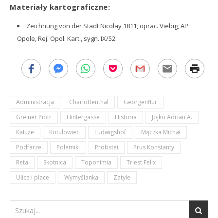
Materiały kartograficzne:
Zeichnung von der Stadt Nicolay 1811, oprac. Viebig, AP
Opole, Rej. Opol. Kart., sygn. IX/52.
Administracja
Charlottenthal
Georgenflur
Greiner Piotr
Hintergasse
Historia
Jojko Adrian A.
Kałuże
Kotulowiec
Ludwigshof
Mączka Michał
Podfarze
Polemiki
Probstei
Prus Konstanty
Reta
Skotnica
Toponimia
Triest Felix
Ulice i place
Wymyślanka
Zatyle