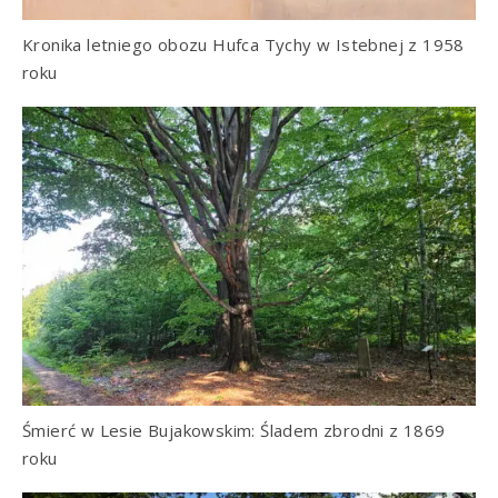
Kronika letniego obozu Hufca Tychy w Istebnej z 1958
roku
Śmierć w Lesie Bujakowskim: Śladem zbrodni z 1869
roku