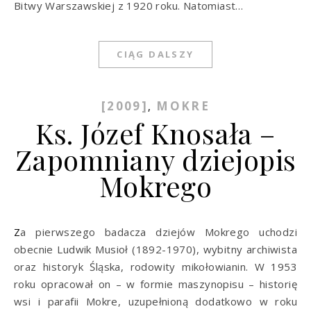
Bitwy Warszawskiej z 1920 roku. Natomiast…
CIĄG DALSZY
[2009]
MOKRE
,
Ks. Józef Knosała –
Zapomniany dziejopis
Mokrego
Za pierwszego badacza dziejów Mokrego uchodzi
obecnie Ludwik Musioł (1892-1970), wybitny archiwista
oraz historyk Śląska, rodowi­ty mikołowianin. W 1953
roku opracował on – w formie maszynopisu – historię
wsi i parafii Mokre, uzupełnioną dodatkowo w roku