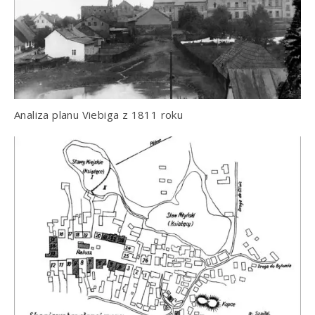
Analiza planu Viebiga z 1811 roku