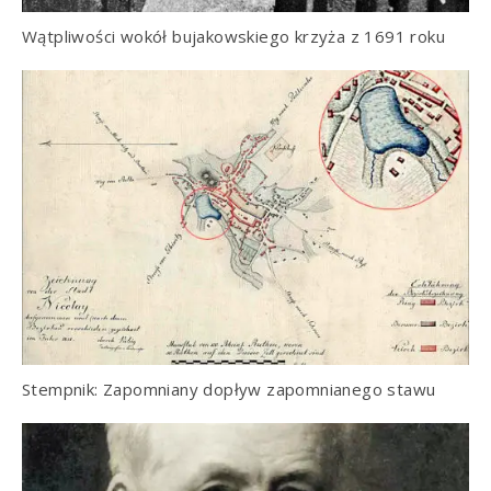
Wątpliwości wokół bujakowskiego krzyża z 1691 roku
Stempnik: Zapomniany dopływ zapomnianego stawu