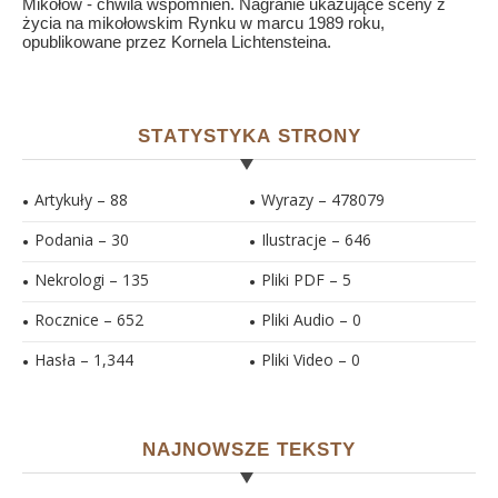
Mikołów - chwila wspomnień. Nagranie ukazujące sceny z
życia na mikołowskim Rynku w marcu 1989 roku,
opublikowane przez Kornela Lichtensteina.
STATYSTYKA STRONY
Artykuły – 88
Wyrazy – 478079
Podania – 30
Ilustracje –
646
Nekrologi – 135
Pliki PDF –
5
Rocznice – 652
Pliki Audio –
0
Hasła –
1,344
Pliki Video –
0
NAJNOWSZE TEKSTY