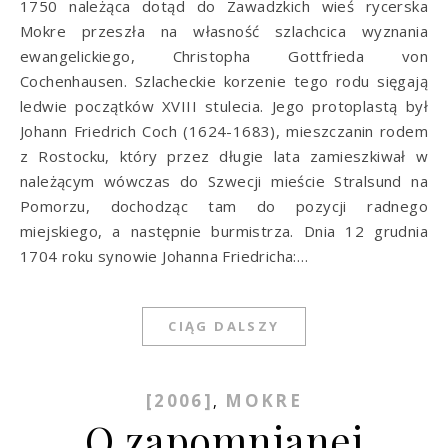
1750 należąca dotąd do Zawadzkich wieś rycerska
Mokre przeszła na własność szlachcica wyznania
ewangelickiego, Christopha Gottfrieda von
Cochenhausen. Szlacheckie korzenie tego rodu sięgają
ledwie początków XVIII stulecia. Jego protoplastą był
Johann Friedrich Coch (1624-1683), mieszczanin rodem
z Rostocku, który przez długie lata zamieszkiwał w
należącym wówczas do Szwecji mieście Stralsund na
Pomorzu, dochodząc tam do pozycji radnego
miejskiego, a następnie burmistrza. Dnia 12 grudnia
1704 roku synowie Johanna Friedricha:…
CIĄG DALSZY
[2006]
MOKRE
,
O zapomnianej