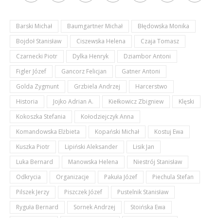
Barski Michał
Baumgartner Michał
Błędowska Monika
Bojdoł Stanisław
Ciszewska Helena
Czaja Tomasz
Czarnecki Piotr
Dylka Henryk
Dziambor Antoni
Figler Józef
Gancorz Felicjan
Gatner Antoni
Golda Zygmunt
Grzbiela Andrzej
Harcerstwo
Historia
Jojko Adrian A.
Kiełkowicz Zbigniew
Klęski
Kokoszka Stefania
Kołodziejczyk Anna
Komandowska Elżbieta
Kopański Michał
Kostuj Ewa
Kuszka Piotr
Lipiński Aleksander
Lisik Jan
Luka Bernard
Manowska Helena
Niestrój Stanisław
Odkrycia
Organizacje
Pakuła Józef
Piechula Stefan
Pilszek Jerzy
Piszczek Józef
Pustelnik Stanisław
Ryguła Bernard
Sornek Andrzej
Stoińska Ewa