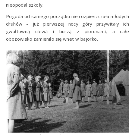
nieopodal szkoły.
Pogoda od samego początku nie rozpieszczała młodych
druhów – już pierwszej nocy góry przywitały ich
gwałtowną ulewą i burzą z piorunami, a całe
obozowisko zamieniło się wnet w bajorko.