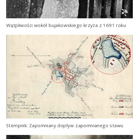
Wątpliwości wokół bujakowskiego krzyża z 1691 roku
Stempnik: Zapomniany dopływ zapomnianego stawu