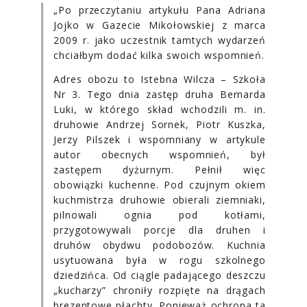
„Po przeczytaniu artykułu Pana Adriana
Jojko w Gazecie Mikołowskiej z marca
2009 r. jako uczestnik tamtych wydarzeń
chciałbym dodać kilka swoich wspomnień.
Adres obozu to Istebna Wilcza – Szkoła
Nr 3. Tego dnia zastęp druha Bernarda
Luki, w którego skład wchodzili m. in.
druhowie Andrzej Sornek, Piotr Kuszka,
Jerzy Pilszek i wspomniany w artykule
autor obecnych wspomnień, był
zastępem dyżurnym. Pełnił więc
obowiązki kuchenne. Pod czujnym okiem
kuchmistrza druhowie obierali ziemniaki,
pilnowali ognia pod kotłami,
przygotowywali porcje dla druhen i
druhów obydwu podobozów. Kuchnia
usytuowana była w rogu szkolnego
dziedzińca. Od ciągle padającego deszczu
„kucharzy” chroniły rozpięte na drągach
brezentowe płachty. Ponieważ ochrona ta