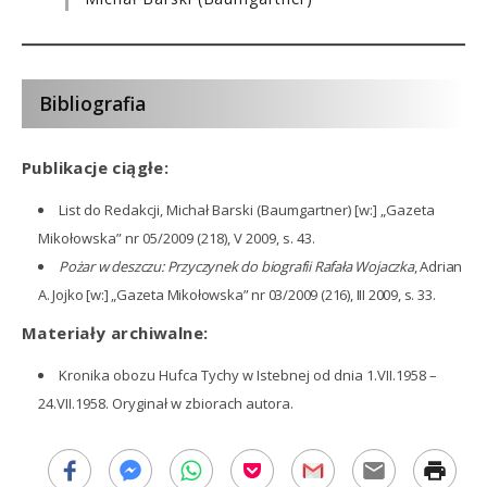
Bibliografia
Publikacje ciągłe:
[SZD0021]
List do Redakcji, Michał Barski (Baumgartner) [w:] „Gazeta
Mikołowska” nr 05/2009 (218), V 2009, s. 43.
Pożar w deszczu: Przyczynek do biografii Rafała Wojaczka
, Adrian
A. Jojko [w:] „Gazeta Mikołowska” nr 03/2009 (216), III 2009, s. 33.
Materiały archiwalne:
Kronika obozu Hufca Tychy w Istebnej od dnia 1.VII.1958 –
24.VII.1958. Oryginał w zbiorach autora.