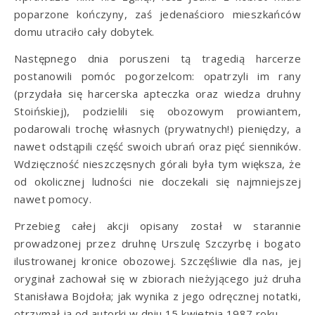
poparzone kończyny, zaś jedenaścioro mieszkańców
domu utraciło cały dobytek.
Następnego dnia poruszeni tą tragedią harcerze
postanowili pomóc pogorzelcom: opatrzyli im rany
(przydała się harcerska apteczka oraz wiedza druhny
Stoińskiej), podzielili się obozowym prowiantem,
podarowali trochę własnych (prywatnych!) pieniędzy, a
nawet odstąpili część swoich ubrań oraz pięć sienników.
Wdzięczność nieszczęsnych górali była tym większa, że
od okolicznej ludności nie doczekali się najmniejszej
nawet pomocy.
Przebieg całej akcji opisany został w starannie
prowadzonej przez druhnę Urszulę Szczyrbę i bogato
ilustrowanej kronice obozowej. Szczęśliwie dla nas, jej
oryginał zachował się w zbiorach nieżyjącego już druha
Stanisława Bojdoła; jak wynika z jego odręcznej notatki,
otrzymał ją od autorki w dniu 15 kwietnia 1987 roku.