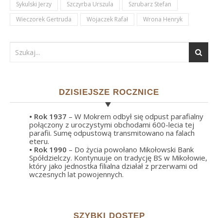
Sykulski Jerzy
Szczyrba Urszula
Szrubarz Stefan
Wieczorek Gertruda
Wojaczek Rafał
Wrona Henryk
DZISIEJSZE ROCZNICE
• Rok
1937
– W Mokrem odbył się odpust parafialny
połączony z uroczystymi obchodami 600-lecia tej
parafii. Sumę odpustową transmitowano na falach
eteru.
• Rok
1990
– Do życia powołano Mikołowski Bank
Spółdzielczy. Kontynuuje on tradycję BS w Mikołowie,
który jako jednostka filialna działał z przerwami od
wczesnych lat powojennych.
SZYBKI DOSTĘP