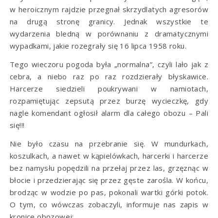
w heroicznym rajdzie przegnał skrzydlatych agresorów
na drugą stronę granicy. Jednak wszystkie te
wydarzenia bledną w porównaniu z dramatycznymi
wypadkami, jakie rozegrały się 16 lipca 1958 roku.
Tego wieczoru pogoda była „normalna”, czyli lało jak z
cebra, a niebo raz po raz rozdzierały błyskawice.
Harcerze siedzieli poukrywani w namiotach,
rozpamiętując zepsutą przez burzę wycieczkę, gdy
nagle komendant ogłosił alarm dla całego obozu – Pali
się!!!
Nie było czasu na przebranie się. W mundurkach,
koszulkach, a nawet w kąpielówkach, harcerki i harcerze
bez namysłu popędzili na przełaj przez las, grzęznąc w
błocie i przedzierając się przez gęste zarośla. W końcu,
brodząc w wodzie po pas, pokonali wartki górki potok.
O tym, co wówczas zobaczyli, informuje nas zapis w
kronice obozowej: