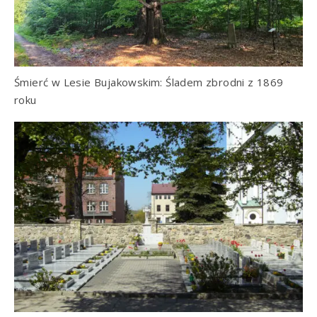
Śmierć w Lesie Bujakowskim: Śladem zbrodni z 1869
roku