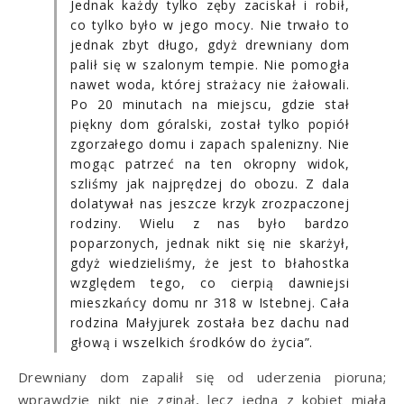
Jednak każdy tylko zęby zaciskał i robił,
co tylko było w jego mocy. Nie trwało to
jednak zbyt długo, gdyż drewniany dom
palił się w szalonym tempie. Nie pomogła
nawet woda, której strażacy nie żałowali.
Po 20 minutach na miejscu, gdzie stał
piękny dom góralski, został tylko popiół
zgorzałego domu i zapach spalenizny. Nie
mogąc patrzeć na ten okropny widok,
szliśmy jak najprędzej do obozu. Z dala
dolatywał nas jeszcze krzyk zrozpaczonej
rodziny. Wielu z nas było bardzo
poparzonych, jednak nikt się nie skarżył,
gdyż wiedzieliśmy, że jest to błahostka
względem tego, co cierpią dawniejsi
mieszkańcy domu nr 318 w Istebnej. Cała
rodzina Małyjurek została bez dachu nad
głową i wszelkich środków do życia”.
Drewniany dom zapalił się od uderzenia pioruna;
wprawdzie nikt nie zginął, lecz jedna z kobiet miała