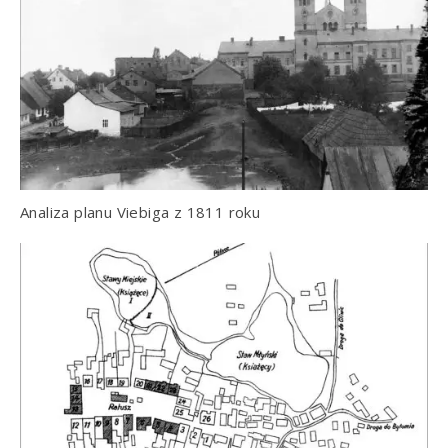
Analiza planu Viebiga z 1811 roku