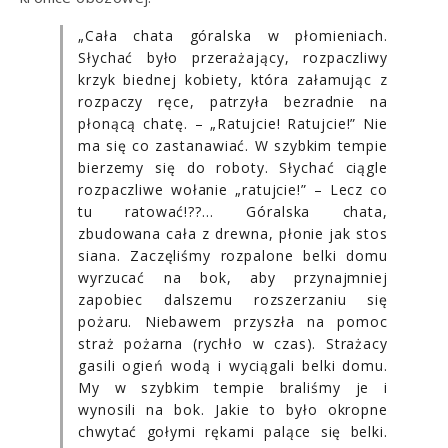
„Cała chata góralska w płomieniach.
Słychać było przerażający, rozpaczliwy
krzyk biednej kobiety, która załamując z
rozpaczy ręce, patrzyła bezradnie na
płonącą chatę. – „Ratujcie! Ratujcie!” Nie
ma się co zastanawiać. W szybkim tempie
bierzemy się do roboty. Słychać ciągle
rozpaczliwe wołanie „ratujcie!” – Lecz co
tu ratować!??… Góralska chata,
zbudowana cała z drewna, płonie jak stos
siana. Zaczęliśmy rozpalone belki domu
wyrzucać na bok, aby przynajmniej
zapobiec dalszemu rozszerzaniu się
pożaru. Niebawem przyszła na pomoc
straż pożarna (rychło w czas). Strażacy
gasili ogień wodą i wyciągali belki domu.
My w szybkim tempie braliśmy je i
wynosili na bok. Jakie to było okropne
chwytać gołymi rękami palące się belki.