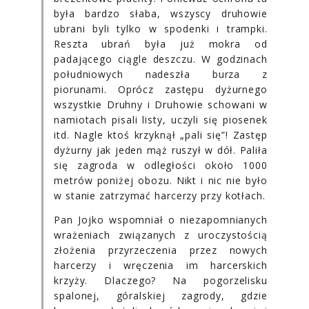
była bardzo słaba, wszyscy druhowie
ubrani byli tylko w spodenki i trampki.
Reszta ubrań była już mokra od
padającego ciągle deszczu. W godzinach
południowych nadeszła burza z
piorunami. Oprócz zastępu dyżurnego
wszystkie Druhny i Druhowie schowani w
namiotach pisali listy, uczyli się piosenek
itd. Nagle ktoś krzyknął „pali się”! Zastęp
dyżurny jak jeden mąż ruszył w dół. Paliła
się zagroda w odległości około 1000
metrów poniżej obozu. Nikt i nic nie było
w stanie zatrzymać harcerzy przy kotłach.
Pan Jojko wspomniał o niezapomnianych
wrażeniach związanych z uroczystością
złożenia przyrzeczenia przez nowych
harcerzy i wręczenia im harcerskich
krzyży. Dlaczego? Na pogorzelisku
spalonej, góralskiej zagrody, gdzie