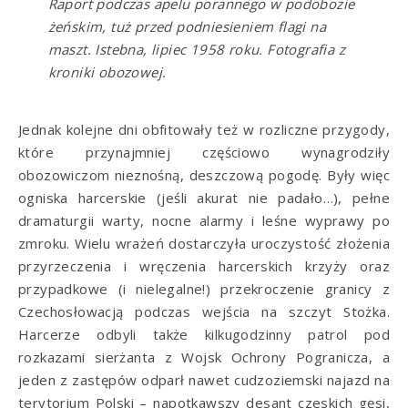
Raport podczas apelu porannego w podobozie
żeńskim, tuż przed podniesieniem flagi na
maszt. Istebna, lipiec 1958 roku. Fotografia z
kroniki obozowej.
Jednak kolejne dni obfitowały też w rozliczne przygody,
które przynajmniej częściowo wynagrodziły
obozowiczom nieznośną, deszczową pogodę. Były więc
ogniska harcerskie (jeśli akurat nie padało…), pełne
dramaturgii warty, nocne alarmy i leśne wyprawy po
zmroku. Wielu wrażeń dostarczyła uroczystość złożenia
przyrzeczenia i wręczenia harcerskich krzyży oraz
przypadkowe (i nielegalne!) przekroczenie granicy z
Czechosłowacją podczas wejścia na szczyt Stożka.
Harcerze odbyli także kilkugodzinny patrol pod
rozkazami sierżanta z Wojsk Ochrony Pogranicza, a
jeden z zastępów odparł nawet cudzoziemski najazd na
terytorium Polski – napotkawszy desant czeskich gęsi,