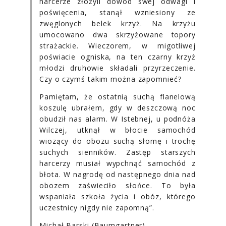
harcerze złożyli dowód swej odwagi i
poświęcenia, stanął wzniesiony ze
zwęglonych belek krzyż. Na krzyżu
umocowano dwa skrzyżowane topory
strażackie. Wieczorem, w migotliwej
poświacie ogniska, na ten czarny krzyż
młodzi druhowie składali przyrzeczenie.
Czy o czymś takim można zapomnieć?
Pamiętam, że ostatnią suchą flanelową
koszulę ubrałem, gdy w deszczową noc
obudził nas alarm. W Istebnej, u podnóża
Wilczej, utknął w błocie samochód
wiozący do obozu suchą słomę i trochę
suchych sienników. Zastęp starszych
harcerzy musiał wypchnąć samochód z
błota. W nagrodę od następnego dnia nad
obozem zaświeciło słońce. To była
wspaniała szkoła życia i obóz, którego
uczestnicy nigdy nie zapomną”.
Michał Barski (Baumgartner)