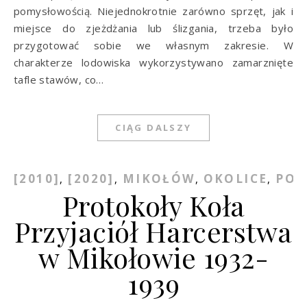
pomysłowością. Niejednokrotnie zarówno sprzęt, jak i
miejsce do zjeżdżania lub ślizgania, trzeba było
przygotować sobie we własnym zakresie. W
charakterze lodowiska wykorzystywano zamarznięte
tafle stawów, co…
CIĄG DALSZY
[2010]
[2020]
MIKOŁÓW
OKOLICE
POW
,
,
,
,
Protokoły Koła
Przyjaciół Harcerstwa
w Mikołowie 1932-
1939