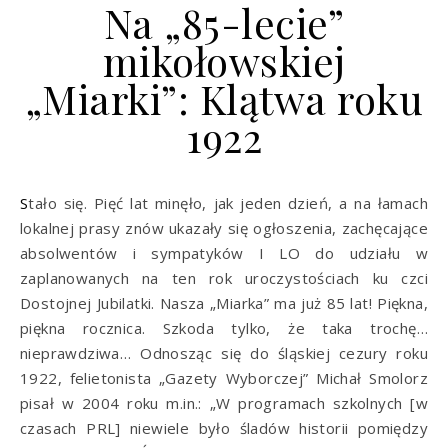
Na „85-lecie”
mikołowskiej
„Miarki”: Klątwa roku
1922
Stało się. Pięć lat minęło, jak jeden dzień, a na łamach
lokalnej prasy znów ukazały się ogłoszenia, zachęcające
absolwentów i sympatyków I LO do udziału w
zaplanowanych na ten rok uroczystościach ku czci
Dostojnej Jubilatki. Nasza „Miarka” ma już 85 lat! Piękna,
piękna rocznica. Szkoda tylko, że taka trochę…
nieprawdziwa… Odnosząc się do śląskiej cezury roku
1922, felietonista „Gazety Wyborczej” Michał Smolorz
pisał w 2004 roku m.in.: „W programach szkolnych [w
czasach PRL] niewiele było śladów historii pomiędzy