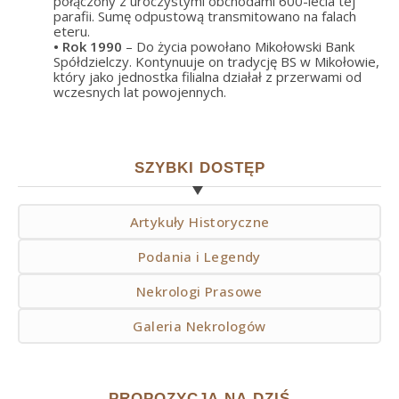
połączony z uroczystymi obchodami 600-lecia tej
parafii. Sumę odpustową transmitowano na falach
eteru.
• Rok
1990
– Do życia powołano Mikołowski Bank
Spółdzielczy. Kontynuuje on tradycję BS w Mikołowie,
który jako jednostka filialna działał z przerwami od
wczesnych lat powojennych.
SZYBKI DOSTĘP
Artykuły Historyczne
Podania i Legendy
Nekrologi Prasowe
Galeria Nekrologów
PROPOZYCJA NA DZIŚ