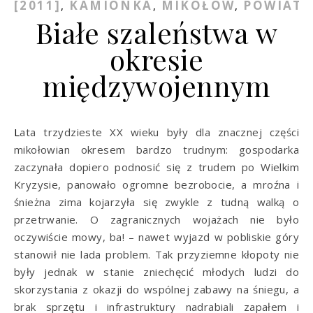
[2011]
KAMIONKA
MIKOŁÓW
POWIAT
,
,
,
Białe szaleństwa w
okresie
międzywojennym
Lata trzydzieste XX wieku były dla znacznej części
mikołowian okresem bardzo trudnym: gospodarka
zaczynała dopiero podnosić się z trudem po Wielkim
Kryzysie, panowało ogromne bezrobocie, a mroźna i
śnieżna zima kojarzyła się zwykle z tudną walką o
przetrwanie. O zagranicznych wojażach nie było
oczywiście mowy, ba! – nawet wyjazd w pobliskie góry
stanowił nie lada problem. Tak przyziemne kłopoty nie
były jednak w stanie zniechęcić młodych ludzi do
skorzystania z okazji do wspólnej zabawy na śniegu, a
brak sprzętu i infrastruktury nadrabiali zapałem i