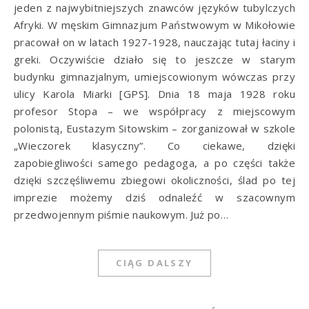
jeden z najwybitniejszych znawców języków tubylczych
Afryki. W męskim Gimnazjum Państwowym w Mikołowie
pracował on w latach 1927-1928, nauczając tutaj łaciny i
greki. Oczywiście działo się to jeszcze w starym
budynku gimnazjalnym, umiejscowionym wówczas przy
ulicy Karola Miarki [GPS]. Dnia 18 maja 1928 roku
profesor Stopa – we współpracy z miejscowym
polonistą, Eustazym Sitowskim – zorganizował w szkole
„Wieczorek klasyczny”. Co ciekawe, dzięki
zapobiegliwości samego pedagoga, a po części także
dzięki szczęśliwemu zbiegowi okoliczności, ślad po tej
imprezie możemy dziś odnaleźć w szacownym
przedwojennym piśmie naukowym. Już po…
CIĄG DALSZY