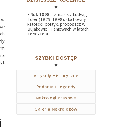
DZISIEJSZE ROCZNICE
• Rok
1898
– Zmarł ks. Ludwig
Edler (1829-1898), duchowny
i w
katolicki, polityk, proboszcz w
był
Bujakowie i Paniowach w latach
ich
1858-1890.
yły
ym
óra
SZYBKI DOSTĘP
byt
Artykuły Historyczne
Podania i Legendy
Nekrologi Prasowe
Galeria Nekrologów
i