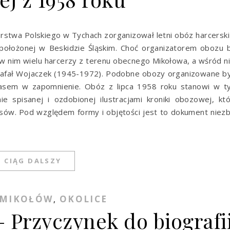
rstwa Polskiego w Tychach zorganizował letni obóz harcersk
 położonej w Beskidzie Śląskim. Choć organizatorem obozu 
w nim wielu harcerzy z terenu obecnego Mikołowa, a wśród n
k Rafał Wojaczek (1945-1972). Podobne obozy organizowane b
czasem w zapomnienie. Obóz z lipca 1958 roku stanowi w t
e spisanej i ozdobionej ilustracjami kroniki obozowej, kt
asów. Pod względem formy i objętości jest to dokument niez
CIĄG DALSZY
MIKOŁÓW
OKOLICE
,
 Przyczynek do biografi