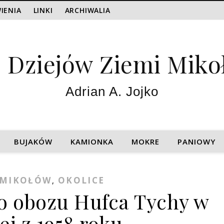
IENIA
LINKI
ARCHIWALIA
z Dziejów Ziemi Miko
Adrian A. Jojko
BUJAKÓW
KAMIONKA
MOKRE
PANIOWY
MIKOŁÓW
OKOLICE
,
go obozu Hufca Tychy w
ej z 1958 roku