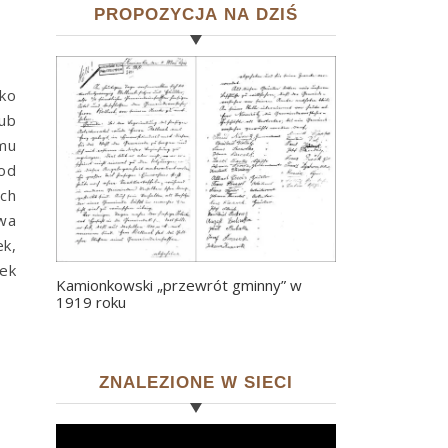
PROPOZYCJA NA DZIŚ
ko
ub
emu
zod
ch
wa
k,
ek
Kamionkowski „przewrót gminny” w
1919 roku
ZNALEZIONE W SIECI