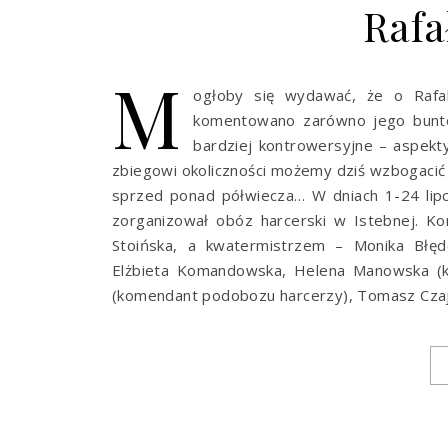
Rafa
M
ogłoby się wydawać, że o Rafal
komentowano zarówno jego buntow
bardziej kontrowersyjne – aspekty
zbiegowi okoliczności możemy dziś wzbogacić
sprzed ponad półwiecza… W dniach 1-24 lip
zorganizował obóz harcerski w Istebnej. K
Stoińska, a kwatermistrzem – Monika Błęd
Elżbieta Komandowska, Helena Manowska (k
(komendant podobozu harcerzy), Tomasz Czaj