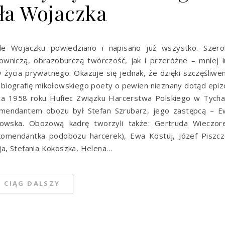
ła Wojaczka
e Wojaczku powiedziano i napisano już wszystko. Szero
niczą, obrazoburczą twórczość, jak i przeróżne – mniej l
 życia prywatnego. Okazuje się jednak, że dzięki szczęśliw
 biografię mikołowskiego poety o pewien nieznany dotąd epi
ca 1958 roku Hufiec Związku Harcerstwa Polskiego w Tycha
omendantem obozu był Stefan Szrubarz, jego zastępcą – E
owska. Obozową kadrę tworzyli także: Gertruda Wieczore
omendantka podobozu harcerek), Ewa Kostuj, Józef Piszcz
a, Stefania Kokoszka, Helena…
CIĄG DALSZY