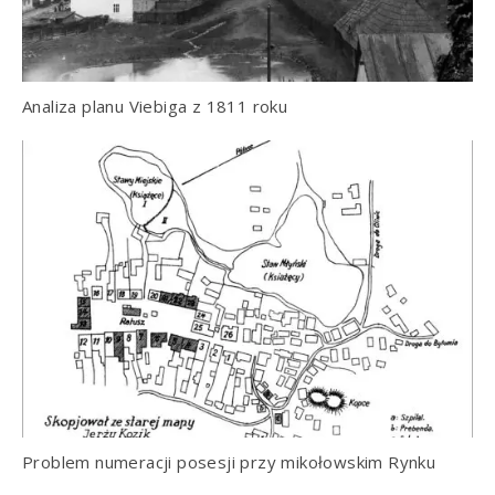
Analiza planu Viebiga z 1811 roku
Problem numeracji posesji przy mikołowskim Rynku