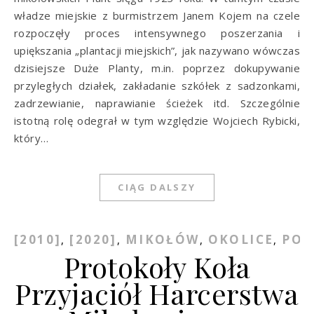
władze miejskie z burmistrzem Janem Kojem na czele
rozpoczęły proces intensywnego poszerzania i
upiększania „plantacji miejskich”, jak nazywano wówczas
dzisiejsze Duże Planty, m.in. poprzez dokupywanie
przyległych działek, zakładanie szkółek z sadzonkami,
zadrzewianie, naprawianie ścieżek itd. Szczególnie
istotną rolę odegrał w tym względzie Wojciech Rybicki,
który…
CIĄG DALSZY
[2010]
[2020]
MIKOŁÓW
OKOLICE
POW
,
,
,
,
Protokoły Koła
Przyjaciół Harcerstwa