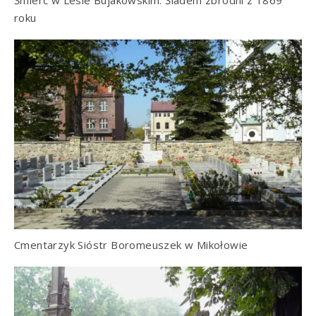
Śmierć w Lesie Bujakowskim: Śladem zbrodni z 1869
roku
Cmentarzyk Sióstr Boromeuszek w Mikołowie