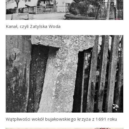
Kanał, czyli Zatylska Woda
Wątpliwości wokół bujakowskiego krzyża z 1691 roku