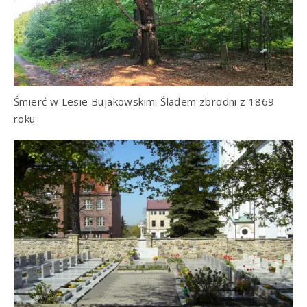
Śmierć w Lesie Bujakowskim: Śladem zbrodni z 1869
roku