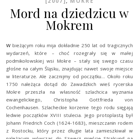
[2007]
MOKRE
,
Mord na dziedzicu w
Mokrem
W bieżącym roku mija dokładnie 250 lat od tragicznych
wydarzeń, które – choć rozegrały się w małej
podmikołowskiej wsi Mokre – stały się swego czasu
głośne na całym Śląsku, znajdując nawet swoje miejsce
w literaturze. Ale zacznijmy od początku… Około roku
1750 należąca dotąd do Zawadzkich wieś rycerska
Mokre przeszła na własność szlachcica wyznania
ewangelickiego, Christopha Gottfrieda von
Cochenhausen. Szlacheckie korzenie tego rodu sięgają
ledwie początków XVIII stulecia. Jego protoplastą był
Johann Friedrich Coch (1624-1683), mieszczanin rodem
z Rostocku, który przez długie lata zamieszkiwał w
należącym wówczas do Szwecji mieście Stralsund na