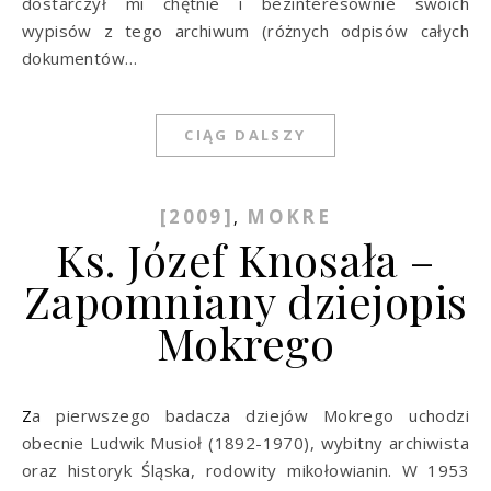
dostarczył mi chętnie i bezinteresownie swoich
wypisów z tego archiwum (różnych odpisów całych
dokumentów…
CIĄG DALSZY
[2009]
MOKRE
,
Ks. Józef Knosała –
Zapomniany dziejopis
Mokrego
Za pierwszego badacza dziejów Mokrego uchodzi
obecnie Ludwik Musioł (1892-1970), wybitny archiwista
oraz historyk Śląska, rodowi­ty mikołowianin. W 1953