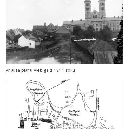
Analiza planu Viebiga z 1811 roku