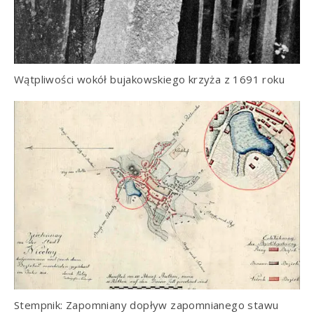
Wątpliwości wokół bujakowskiego krzyża z 1691 roku
Stempnik: Zapomniany dopływ zapomnianego stawu