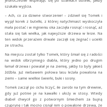
jednocześnie wspinając się po ściankach butelki, jakby
szukała wyjścia.
– Ach, co za dziwne stworzenie! – zdziwił się Tomek i
wyjął korek z butelki, z której natychmiast wyskoczyła
mała postać i w mgnieniu oka zaczęła rosnąć i rosnąć, aż
stała się tak wielka, jak najwyższe drzewa w lesie. Na
ten widok przerażeni drwale zaczęli się żegnać i uciekli
ze strachu.
Na miejscu został tylko Tomek, który śmiał się z radości
na widok olbrzymiego diabła, który jedno po drugim
łamał drzewa i powalał je na ziemię, jakby to były jakieś
źdźbła. Już niebawem połowa lasu leżała powalona na
ziemi – same wielkie świerki, buki i sosny.
Tomek zaczął po cichu liczyć, ile zarobi na tym drewnie,
gdy już potnie je na kawałki i ułoży w stosy. Wtedy
diabeł chwycił go z potwornym śmiechem za bujną
czuprynę i tak mocno cisnął nim o powalone drzewa, że