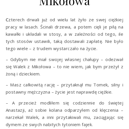
Mikołowa
Czterech drwali już od wielu lat żyło ze swej ciężkiej
pracy w lasach. Ścinali drzewa, a potem cięli je piłą na
kawałki i układali w stosy, a w zależności od tego, ile
tych stosów ustawili, taką dostawali zapłatę. Nie było
tego wiele – z trudem wystarczało na życie.
– Gdybym nie miał swojej własnej chałupy – odezwał
się Walek z Mikołowa – to nie wiem, jak bym przeżył z
żoną i dzieckiem.
– Masz całkowitą rację – przytaknął mu Tomek, silny i
postawny mężczyzna – życie jest naprawdę ciężkie.
– A przecież modliłem się codziennie do świętej
Anastazji, aż sobie kolana odparzyłem od klęczenia –
narzekał Walek, a inni przytakiwali mu, zaciągając się
dymem ze swych nabitych tytoniem fajek.