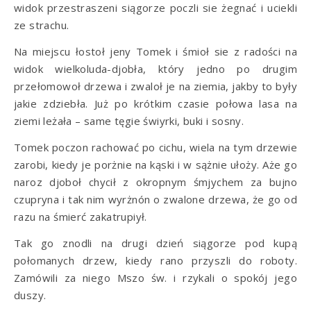
widok przestraszeni siągorze poczli sie żegnać i uciekli
ze strachu.
Na miejscu łostoł jeny Tomek i śmioł sie z radości na
widok wielkoluda-djobła, który jedno po drugim
przełomowoł drzewa i zwaloł je na ziemia, jakby to były
jakie zdziebła. Już po krótkim czasie połowa lasa na
ziemi leżała – same tęgie świyrki, buki i sosny.
Tomek poczon rachować po cichu, wiela na tym drzewie
zarobi, kiedy je porżnie na kąski i w sążnie ułoży. Aże go
naroz djoboł chycił z okropnym śmjychem za bujno
czupryna i tak nim wyrżnón o zwalone drzewa, że go od
razu na śmierć zakatrupiył.
Tak go znodli na drugi dzień siągorze pod kupą
połomanych drzew, kiedy rano przyszli do roboty.
Zamówili za niego Mszo św. i rzykali o spokój jego
duszy.