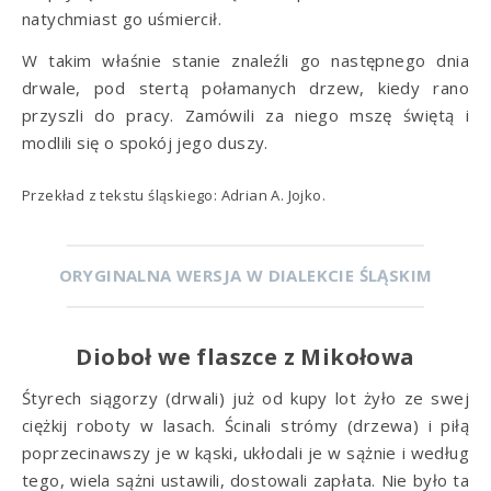
natychmiast go uśmiercił.
W takim właśnie stanie znaleźli go następnego dnia
drwale, pod stertą połamanych drzew, kiedy rano
przyszli do pracy. Zamówili za niego mszę świętą i
modlili się o spokój jego duszy.
Przekład z tekstu śląskiego: Adrian A. Jojko.
ORYGINALNA WERSJA W DIALEKCIE ŚLĄSKIM
Dioboł we flaszce z Mikołowa
Śtyrech siągorzy (drwali) już od kupy lot żyło ze swej
ciężkij roboty w lasach. Ścinali strómy (drzewa) i piłą
poprzecinawszy je w kąski, ukłodali je w sążnie i według
tego, wiela sążni ustawili, dostowali zapłata. Nie było ta