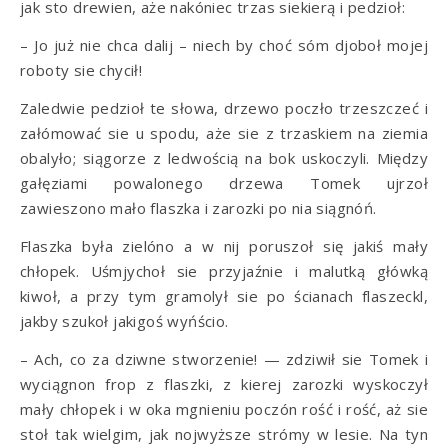
jak sto drewien, aże nakóniec trzas siekierą i pedzioł:
– Jo już nie chca dalij – niech by choć sóm djoboł mojej
roboty sie chycił!
Zaledwie pedzioł te słowa, drzewo poczło trzeszczeć i
załómować sie u spodu, aże sie z trzaskiem na ziemia
obalyło; siągorze z ledwością na bok uskoczyli. Między
gałęziami powalonego drzewa Tomek ujrzoł
zawieszono mało flaszka i zarozki po nia siągnóń.
Flaszka była zielóno a w nij poruszoł się jakiś mały
chłopek. Uśmjychoł sie przyjaźnie i malutką główką
kiwoł, a przy tym gramolył sie po ścianach flaszeckl,
jakby szukoł jakigoś wyńścio.
– Ach, co za dziwne stworzenie! — zdziwił sie Tomek i
wyciągnon frop z flaszki, z kierej zarozki wyskoczył
mały chłopek i w oka mgnieniu poczón rość i rość, aż sie
stoł tak wielgim, jak nojwyższe strómy w lesie. Na tyn