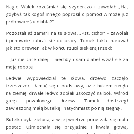
Nagle Walek roześmiał się szyderczo i zawołał: „Ha,
gdybyś tak kogoś innego poprosił o pomoc! A może już
próbowałeś u diabła?“
Pozostali aż zamarli na te słowa. „Pst, cicho!“ – zawołali
i ponownie zabrali się do pracy. Tomek także harował
jak sto drewien, aż w końcu rzucił siekierą i rzekł:
– Już nie chcę dalej – niechby i sam diabeł wziął się za
moją robotę!
Ledwie wypowiedział te słowa, drzewo zaczęło
trzeszczeć i łamać się u podstawy, aż z hukiem runęło
na ziemię; drwale ledwo zdołali uskoczyć na bok. Wśród
gałęzi powalonego drzewa Tomek dostrzegł
zawieszoną małą butelkę i natychmiast po nią sięgnął.
Butelka była zielona, a w jej wnętrzu poruszała się mała
postać. Uśmiechała się przyjaźnie i kiwała głową,