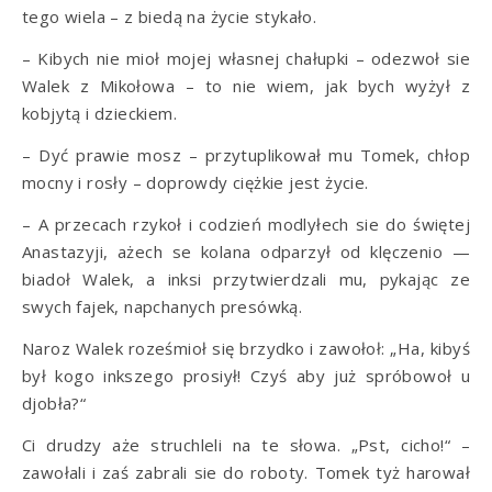
tego wiela – z biedą na życie stykało.
– Kibych nie mioł mojej własnej chałupki – odezwoł sie
Walek z Mikołowa – to nie wiem, jak bych wyżył z
kobjytą i dzieckiem.
– Dyć prawie mosz – przytuplikował mu Tomek, chłop
mocny i rosły – doprowdy ciężkie jest życie.
– A przecach rzykoł i codzień modlyłech sie do świętej
Anastazyji, ażech se kolana odparzył od klęczenio —
biadoł Walek, a inksi przytwierdzali mu, pykając ze
swych fajek, napchanych presówką.
Naroz Walek roześmioł się brzydko i zawołoł: „Ha, kibyś
był kogo inkszego prosiył! Czyś aby już spróbowoł u
djobła?“
Ci drudzy aże struchleli na te słowa. „Pst, cicho!“ –
zawołali i zaś zabrali sie do roboty. Tomek tyż harował