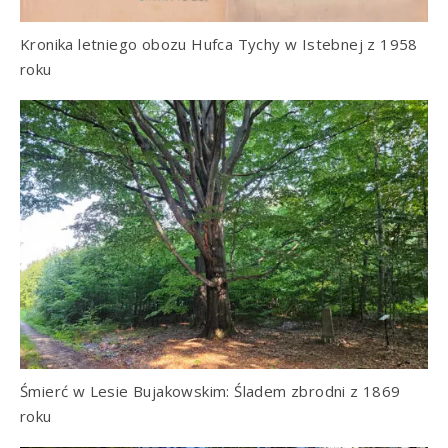
Kronika letniego obozu Hufca Tychy w Istebnej z 1958
roku
Śmierć w Lesie Bujakowskim: Śladem zbrodni z 1869
roku