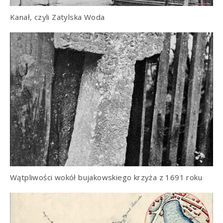
Kanał, czyli Zatylska Woda
Wątpliwości wokół bujakowskiego krzyża z 1691 roku