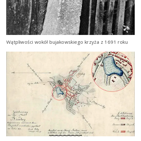
Wątpliwości wokół bujakowskiego krzyża z 1691 roku