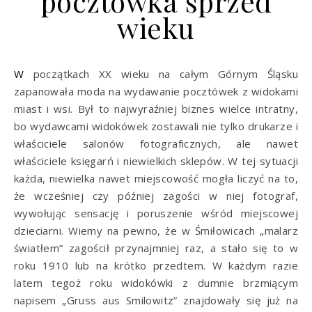
pocztówka sprzed
wieku
W początkach XX wieku na całym Górnym Śląsku
zapanowała moda na wydawanie pocztówek z widokami
miast i wsi. Był to najwyraźniej biznes wielce intratny,
bo wydawcami widokówek zostawali nie tylko drukarze i
właściciele salonów fotograficznych, ale nawet
właściciele księgarń i niewielkich sklepów. W tej sytuacji
każda, niewielka nawet miejscowość mogła liczyć na to,
że wcześniej czy później zagości w niej fotograf,
wywołując sensację i poruszenie wśród miejscowej
dzieciarni. Wiemy na pewno, że w Śmiłowicach „malarz
światłem” zagościł przynajmniej raz, a stało się to w
roku 1910 lub na krótko przedtem. W każdym razie
latem tegoż roku widokówki z dumnie brzmiącym
napisem „Gruss aus Smilowitz” znajdowały się już na