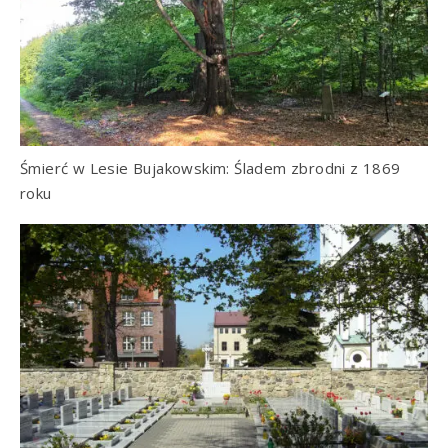
Śmierć w Lesie Bujakowskim: Śladem zbrodni z 1869
roku