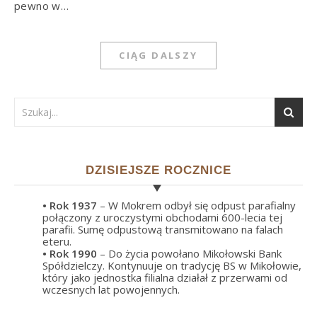
pewno w…
CIĄG DALSZY
DZISIEJSZE ROCZNICE
• Rok
1937
– W Mokrem odbył się odpust parafialny
połączony z uroczystymi obchodami 600-lecia tej
parafii. Sumę odpustową transmitowano na falach
eteru.
• Rok
1990
– Do życia powołano Mikołowski Bank
Spółdzielczy. Kontynuuje on tradycję BS w Mikołowie,
który jako jednostka filialna działał z przerwami od
wczesnych lat powojennych.