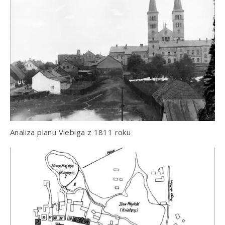
Analiza planu Viebiga z 1811 roku