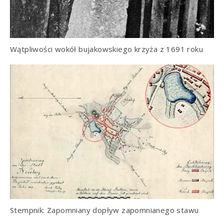
Wątpliwości wokół bujakowskiego krzyża z 1691 roku
Stempnik: Zapomniany dopływ zapomnianego stawu