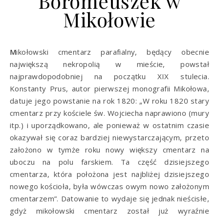
Boromeuszek w
Mikołowie
Mikołowski cmentarz parafialny, będący obecnie
największą nekropolią w mieście, powstał
najprawdopodobniej na początku XIX stulecia.
Konstanty Prus, autor pierwszej monografii Mikołowa,
datuje jego powstanie na rok 1820: „W roku 1820 stary
cmentarz przy kościele św. Wojciecha naprawiono (mury
itp.) i uporządkowano, ale ponieważ w ostatnim czasie
okazywał się coraz bardziej niewystarczającym, przeto
założono w tymże roku nowy większy cmentarz na
uboczu na polu farskiem. Ta część dzisiejszego
cmentarza, która położona jest najbliżej dzisiejszego
nowego kościoła, była wówczas owym nowo założonym
cmentarzem”. Datowanie to wydaje się jednak nieścisłe,
gdyż mikołowski cmentarz został już wyraźnie