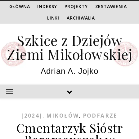
GŁÓWNA
INDEKSY
PROJEKTY
ZESTAWIENIA
LINKI
ARCHIWALIA
Szkice z Dziejów
Ziemi Mikołowskiej
Adrian A. Jojko
[2024]
MIKOŁÓW
PODFARZE
,
,
Cmentarzyk Sióstr