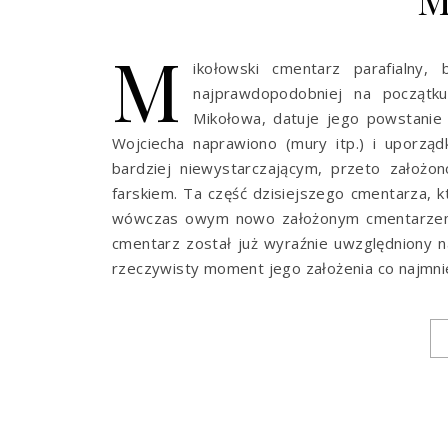
M
ikołowski cmentarz parafialny,
najprawdopodobniej na początku
Mikołowa, datuje jego powstanie
Wojciecha naprawiono (mury itp.) i uporzą
bardziej niewystarczającym, przeto założ
farskiem. Ta część dzisiejszego cmentarza, k
wówczas owym nowo założonym cmentarzem”. 
cmentarz został już wyraźnie uwzględniony n
rzeczywisty moment jego założenia co najmni