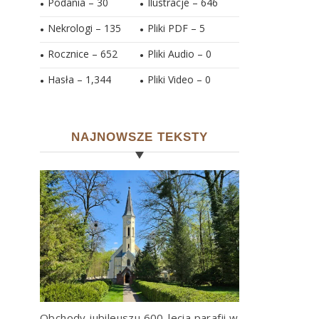
Podania – 30
Ilustracje –
646
Nekrologi – 135
Pliki PDF –
5
Rocznice – 652
Pliki Audio –
0
Hasła –
1,344
Pliki Video –
0
NAJNOWSZE TEKSTY
Obchody jubileuszu 600-lecia parafii w