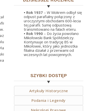
DZISIEJSZE ROCZNICE
• Rok
1937
– W Mokrem odbył się
odpust parafialny połączony z
ał
uroczystymi obchodami 600-lecia
ii
tej parafii. Sumę odpustową
św.
transmitowano na falach eteru.
• Rok
1990
– Do życia powołano
az
Mikołowski Bank Spółdzielczy.
lu
Kontynuuje on tradycję BS w
Mikołowie, który jako jednostka
yła
filialna działał z przerwami od
ki
wczesnych lat powojennych.
uwa
SZYBKI DOSTĘP
Artykuły Historyczne
Podania i Legendy
Nekrologi Prasowe