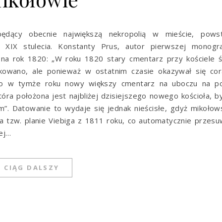
 będący obecnie największą nekropolią w mieście, powst
 XIX stulecia. Konstanty Prus, autor pierwszej monograf
 na rok 1820: „W roku 1820 stary cmentarz przy kościele 
dkowano, ale ponieważ w ostatnim czasie okazywał się cor
ono w tymże roku nowy większy cmentarz na uboczu na po
tóra położona jest najbliżej dzisiejszego nowego kościoła, b
Datowanie to wydaje się jednak nieścisłe, gdyż mikołows
a tzw. planie Viebiga z 1811 roku, co automatycznie przes
ej…
CIĄG DALSZY