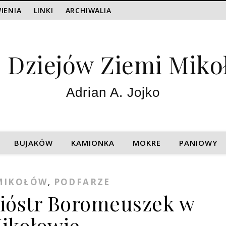
IENIA
LINKI
ARCHIWALIA
z Dziejów Ziemi Miko
Adrian A. Jojko
BUJAKÓW
KAMIONKA
MOKRE
PANIOWY
MIKOŁÓW
PODFARZE
,
ióstr Boromeuszek w
ikołowie