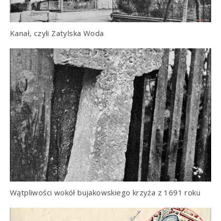
Kanał, czyli Zatylska Woda
Wątpliwości wokół bujakowskiego krzyża z 1691 roku