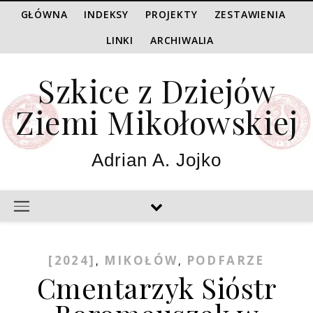
GŁÓWNA
INDEKSY
PROJEKTY
ZESTAWIENIA
LINKI
ARCHIWALIA
Szkice z Dziejów
Ziemi Mikołowskiej
Adrian A. Jojko
[2024]
MIKOŁÓW
PODFARZE
,
,
Cmentarzyk Sióstr