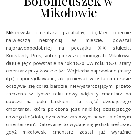
Boromeuszek w
Mikołowie
Mikołowski cmentarz parafialny, będący obecnie
największą nekropolią w mieście, powstał
najprawdopodobniej na początku XIX stulecia.
Konstanty Prus, autor pierwszej monografii Mikołowa,
datuje jego powstanie na rok 1820: „W roku 1820 stary
cmentarz przy kościele św. Wojciecha naprawiono (mury
itp.) i uporządkowano, ale ponieważ w ostatnim czasie
okazywał się coraz bardziej niewystarczającym, przeto
założono w tymże roku nowy większy cmentarz na
uboczu na polu farskiem. Ta część dzisiejszego
cmentarza, która położona jest najbliżej dzisiejszego
nowego kościoła, była wówczas owym nowo założonym
cmentarzem”. Datowanie to wydaje się jednak nieścisłe,
gdyż mikołowski cmentarz został już wyraźnie