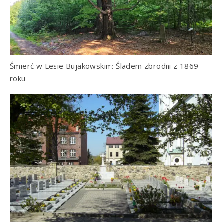
Śmierć w Lesie Bujakowskim: Śladem zbrodni z 1869
roku