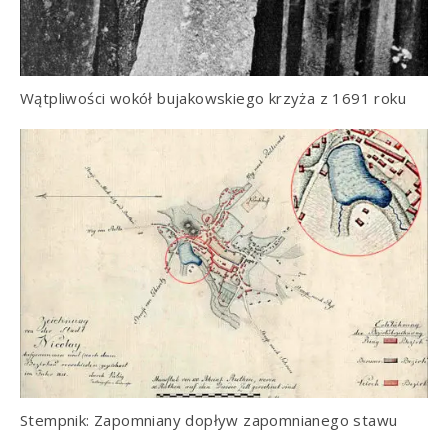
Wątpliwości wokół bujakowskiego krzyża z 1691 roku
Stempnik: Zapomniany dopływ zapomnianego stawu