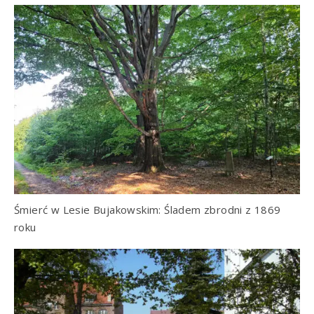
Śmierć w Lesie Bujakowskim: Śladem zbrodni z 1869
roku