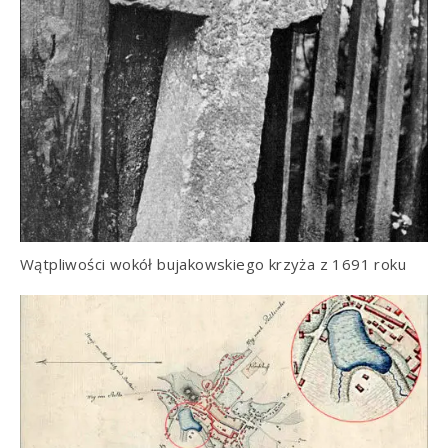
Wątpliwości wokół bujakowskiego krzyża z 1691 roku