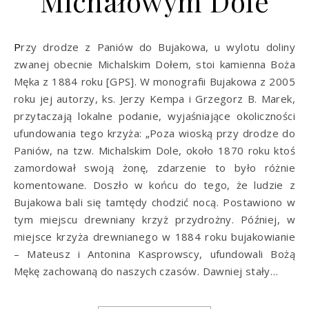
Michałowym Dole
Przy drodze z Paniów do Bujakowa, u wylotu doliny
zwanej obecnie Michalskim Dołem, stoi kamienna Boża
Męka z 1884 roku [GPS]. W monografii Bujakowa z 2005
roku jej autorzy, ks. Jerzy Kempa i Grzegorz B. Marek,
przytaczają lokalne podanie, wyjaśniające okoliczności
ufundowania tego krzyża: „Poza wioską przy drodze do
Paniów, na tzw. Michalskim Dole, około 1870 roku ktoś
zamordował swoją żonę, zdarzenie to było różnie
komentowane. Doszło w końcu do tego, że ludzie z
Bujakowa bali się tamtędy chodzić nocą. Postawiono w
tym miejscu drewniany krzyż przydrożny. Później, w
miejsce krzyża drewnianego w 1884 roku bujakowianie
– Mateusz i Antonina Kasprowscy, ufundowali Bożą
Mękę zachowaną do naszych czasów. Dawniej stały…