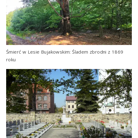
Śmierć w Lesie Bujakowskim: Śladem zbrodni z 1869
roku