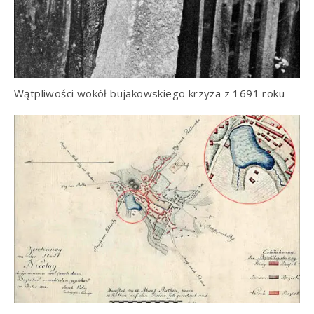
Wątpliwości wokół bujakowskiego krzyża z 1691 roku