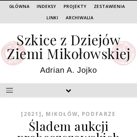
GŁÓWNA
INDEKSY
PROJEKTY
ZESTAWIENIA
LINKI
ARCHIWALIA
Szkice z Dziejów
Ziemi Mikołowskiej
Adrian A. Jojko
[2021]
MIKOŁÓW
PODFARZE
,
,
Śladem aukcji