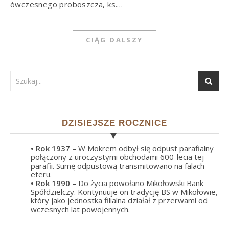
ówczesnego proboszcza, ks.…
CIĄG DALSZY
DZISIEJSZE ROCZNICE
• Rok
1937
– W Mokrem odbył się odpust parafialny
połączony z uroczystymi obchodami 600-lecia tej
parafii. Sumę odpustową transmitowano na falach
eteru.
• Rok
1990
– Do życia powołano Mikołowski Bank
Spółdzielczy. Kontynuuje on tradycję BS w Mikołowie,
który jako jednostka filialna działał z przerwami od
wczesnych lat powojennych.