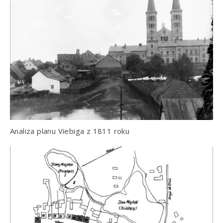
Analiza planu Viebiga z 1811 roku