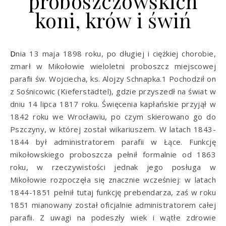
proboszczowskich
koni, krów i świń
Dnia 13 maja 1898 roku, po długiej i ciężkiej chorobie,
zmarł w Mikołowie wieloletni proboszcz miejscowej
parafii św. Wojciecha, ks. Alojzy Schnapka.1 Pochodził on
z Sośnicowic (Kieferstädtel), gdzie przyszedł na świat w
dniu 14 lipca 1817 roku. Święcenia kapłańskie przyjął w
1842 roku we Wrocławiu, po czym skierowano go do
Pszczyny, w której został wikariuszem. W latach 1843-
1844 był administratorem parafii w Łące. Funkcję
mikołowskiego proboszcza pełnił formalnie od 1863
roku, w rzeczywistości jednak jego posługa w
Mikołowie rozpoczęła się znacznie wcześniej: w latach
1844-1851 pełnił tutaj funkcję prebendarza, zaś w roku
1851 mianowany został oficjalnie administratorem całej
parafii. Z uwagi na podeszły wiek i wątłe zdrowie