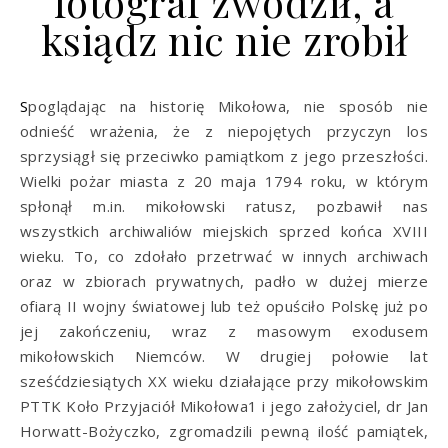
fotograf zwodził, a
ksiądz nic nie zrobił
Spoglądając na historię Mikołowa, nie sposób nie
odnieść wrażenia, że z niepojętych przyczyn los
sprzysiągł się przeciwko pamiątkom z jego przeszłości.
Wielki pożar miasta z 20 maja 1794 roku, w którym
spłonął m.in. mikołowski ratusz, pozbawił nas
wszystkich archiwaliów miejskich sprzed końca XVIII
wieku. To, co zdołało przetrwać w innych archiwach
oraz w zbiorach prywatnych, padło w dużej mierze
ofiarą II wojny światowej lub też opuściło Polskę już po
jej zakończeniu, wraz z masowym exodusem
mikołowskich Niemców. W drugiej połowie lat
sześćdziesiątych XX wieku działające przy mikołowskim
PTTK Koło Przyjaciół Mikołowa1 i jego założyciel, dr Jan
Horwatt-Bożyczko, zgromadzili pewną ilość pamiątek,