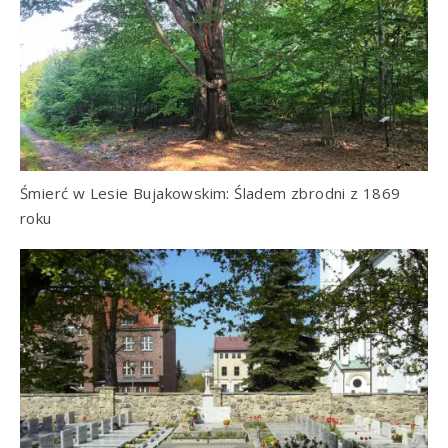
Śmierć w Lesie Bujakowskim: Śladem zbrodni z 1869
roku