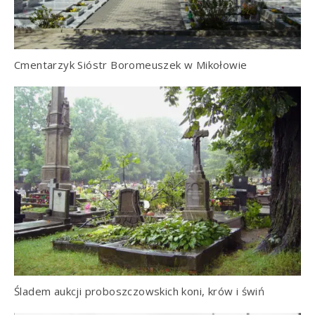
Cmentarzyk Sióstr Boromeuszek w Mikołowie
Śladem aukcji proboszczowskich koni, krów i świń