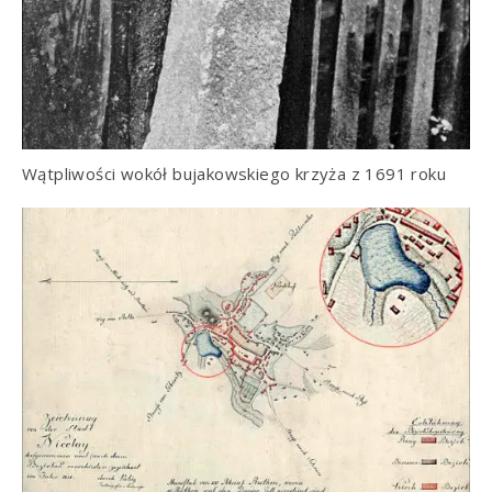
Wątpliwości wokół bujakowskiego krzyża z 1691 roku