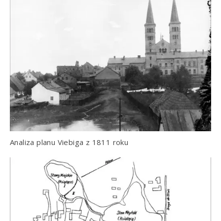
Analiza planu Viebiga z 1811 roku