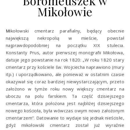
Boromeuszek w
Mikołowie
Mikołowski cmentarz parafialny, będący obecnie
największą nekropolią w mieście, powstał
najprawdopodobniej na początku XIX stulecia.
Konstanty Prus, autor pierwszej monografii Mikołowa,
datuje jego powstanie na rok 1820: „W roku 1820 stary
cmentarz przy kościele św. Wojciecha naprawiono (mury
itp.) i uporządkowano, ale ponieważ w ostatnim czasie
okazywał się coraz bardziej niewystarczającym, przeto
założono w tymże roku nowy większy cmentarz na
uboczu na polu farskiem. Ta część dzisiejszego
cmentarza, która położona jest najbliżej dzisiejszego
nowego kościoła, była wówczas owym nowo założonym
cmentarzem”. Datowanie to wydaje się jednak nieścisłe,
gdyż mikołowski cmentarz został już wyraźnie