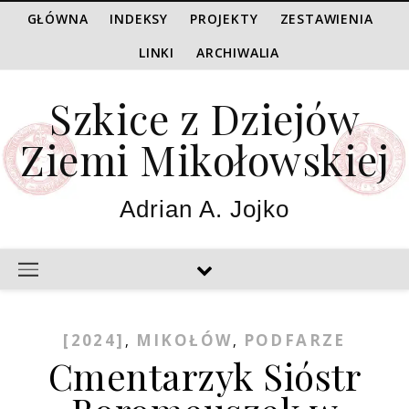
GŁÓWNA
INDEKSY
PROJEKTY
ZESTAWIENIA
LINKI
ARCHIWALIA
Szkice z Dziejów
Ziemi Mikołowskiej
Adrian A. Jojko
[2024]
MIKOŁÓW
PODFARZE
,
,
Cmentarzyk Sióstr