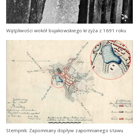
Wątpliwości wokół bujakowskiego krzyża z 1691 roku
Stempnik: Zapomniany dopływ zapomnianego stawu