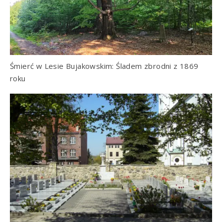
Śmierć w Lesie Bujakowskim: Śladem zbrodni z 1869
roku