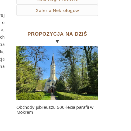
Galeria Nekrologów
ej
 o
ta,
PROPOZYCJA NA DZIŚ
ch
cia
du,
cja
na
Obchody jubileuszu 600-lecia parafii w
Mokrem