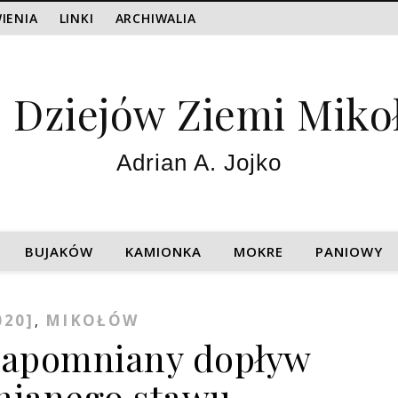
IENIA
LINKI
ARCHIWALIA
z Dziejów Ziemi Miko
Adrian A. Jojko
BUJAKÓW
KAMIONKA
MOKRE
PANIOWY
020]
MIKOŁÓW
,
Zapomniany dopływ
ianego stawu