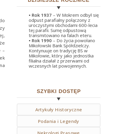
DZISIEJSZE ROCZNICE
• Rok
1937
– W Mokrem odbył się
odpust parafialny połączony z
do
uroczystymi obchodami 600-lecia
izy
tej parafii. Sumę odpustową
ej,
transmitowano na falach eteru.
• Rok
1990
– Do życia powołano
że
Mikołowski Bank Spółdzielczy.
e –
Kontynuuje on tradycję BS w
Mikołowie, który jako jednostka
iek
filialna działał z przerwami od
 na
wczesnych lat powojennych.
SZYBKI DOSTĘP
Artykuły Historyczne
Podania i Legendy
Nekrologi Prasowe