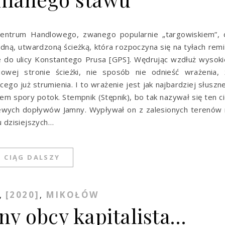
Centrum Handlowego, zwanego popularnie „targowiskiem”, 
odną, utwardzoną ścieżką, która rozpoczyna się na tyłach rem
le do ulicy Konstantego Prusa [GPS]. Wędrując wzdłuż wysoki
owej stronie ścieżki, nie sposób nie odnieść wrażenia, 
ego już strumienia. I to wrażenie jest jak najbardziej słuszn
kiem spory potok. Stempnik (Stępnik), bo tak nazywał się ten c
lewych dopływów Jamny. Wypływał on z zalesionych terenów
u dzisiejszych…
CIĄG DALSZY
[2020]
MIKOŁÓW
,
,
ny obcy kapitalista…