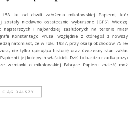
158 lat od chwili założenia mikołowskiej Papierni, któr
iej zostały niedawno ostatecznie wyburzone [GPS]. Wiedzę
z najstarszych i najbardziej zasłużonych na terenie mias
grafii Konstantego Prusa, względnie z któregoś z nowszy
iedzą natomiast, że w roku 1937, przy okazji obchodów 75-le
ura, nie tylko opisująca historię oraz ówczesny stan zakła
pierni i jej kolejnych właścicieli. Dziś to bardzo rzadka pozy
ncze wzmianki o mikołowskiej Fabryce Papieru znaleźć moż
CIĄG DALSZY