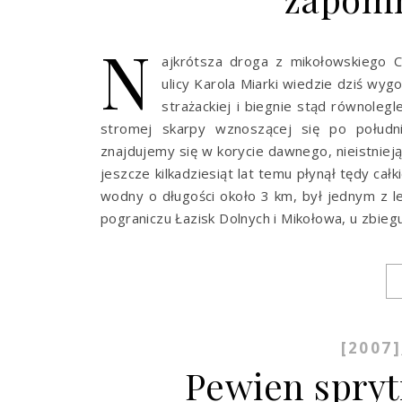
N
ajkrótsza droga z mikołowskiego 
ulicy Karola Miarki wiedzie dziś wyg
strażackiej i biegnie stąd równoleg
stromej skarpy wznoszącej się po południ
znajdujemy się w korycie dawnego, nieistniejąc
jeszcze kilkadziesiąt lat temu płynął tędy cał
wodny o długości około 3 km, był jednym z 
pograniczu Łazisk Dolnych i Mikołowa, u zbieg
[2007]
Pewien spryt