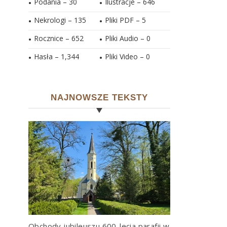
Podania – 30
Ilustracje –
646
Nekrologi – 135
Pliki PDF –
5
Rocznice – 652
Pliki Audio –
0
Hasła –
1,344
Pliki Video –
0
NAJNOWSZE TEKSTY
Obchody jubileuszu 600-lecia parafii w