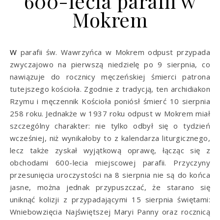
600-lecia parafii w
Mokrem
W parafii św. Wawrzyńca w Mokrem odpust przypada
zwyczajowo na pierwszą niedzielę po 9 sierpnia, co
nawiązuje do rocznicy męczeńskiej śmierci patrona
tutejszego kościoła. Zgodnie z tradycją, ten archidiakon
Rzymu i męczennik Kościoła poniósł śmierć 10 sierpnia
258 roku. Jednakże w 1937 roku odpust w Mokrem miał
szczególny charakter: nie tylko odbył się o tydzień
wcześniej, niż wynikałoby to z kalendarza liturgicznego,
lecz także zyskał wyjątkową oprawę, łącząc się z
obchodami 600-lecia miejscowej parafii. Przyczyny
przesunięcia uroczystości na 8 sierpnia nie są do końca
jasne, można jednak przypuszczać, że starano się
uniknąć kolizji z przypadającymi 15 sierpnia świętami:
Wniebowzięcia Najświętszej Maryi Panny oraz rocznicą