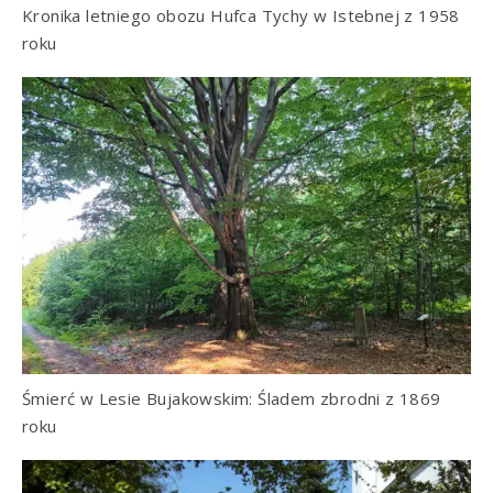
Kronika letniego obozu Hufca Tychy w Istebnej z 1958
roku
Śmierć w Lesie Bujakowskim: Śladem zbrodni z 1869
roku