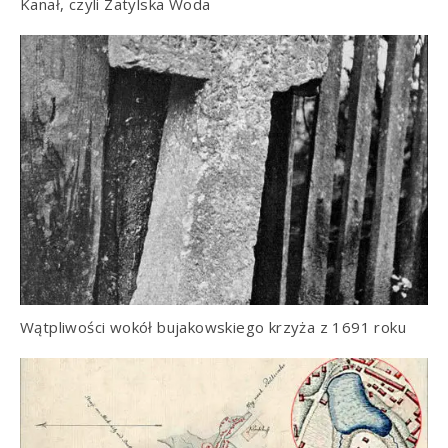
Kanał, czyli Zatylska Woda
Wątpliwości wokół bujakowskiego krzyża z 1691 roku