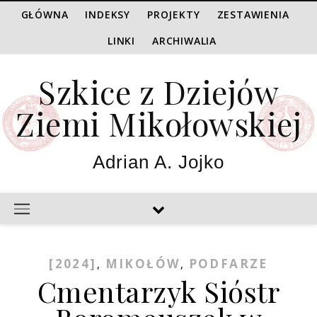
GŁÓWNA
INDEKSY
PROJEKTY
ZESTAWIENIA
LINKI
ARCHIWALIA
Szkice z Dziejów
Ziemi Mikołowskiej
Adrian A. Jojko
[2024]
MIKOŁÓW
PODFARZE
,
,
Cmentarzyk Sióstr