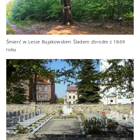
Śmierć w Lesie Bujakowskim: Śladem zbrodni z 1869
roku