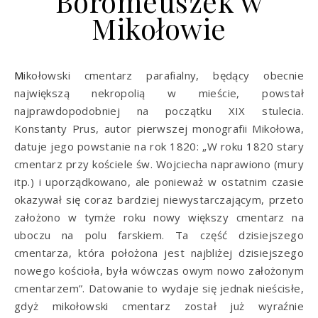
Boromeuszek w
Mikołowie
Mikołowski cmentarz parafialny, będący obecnie
największą nekropolią w mieście, powstał
najprawdopodobniej na początku XIX stulecia.
Konstanty Prus, autor pierwszej monografii Mikołowa,
datuje jego powstanie na rok 1820: „W roku 1820 stary
cmentarz przy kościele św. Wojciecha naprawiono (mury
itp.) i uporządkowano, ale ponieważ w ostatnim czasie
okazywał się coraz bardziej niewystarczającym, przeto
założono w tymże roku nowy większy cmentarz na
uboczu na polu farskiem. Ta część dzisiejszego
cmentarza, która położona jest najbliżej dzisiejszego
nowego kościoła, była wówczas owym nowo założonym
cmentarzem”. Datowanie to wydaje się jednak nieścisłe,
gdyż mikołowski cmentarz został już wyraźnie