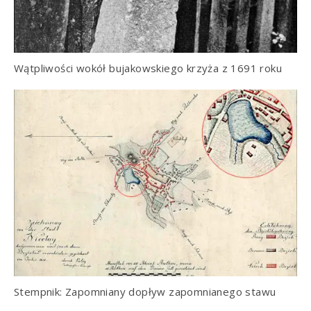
Wątpliwości wokół bujakowskiego krzyża z 1691 roku
Stempnik: Zapomniany dopływ zapomnianego stawu