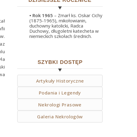
DZISIEJSZE ROCZNICE
• Rok
1965
– Zmarł ks. Oskar Cichy
(1875-1965), mikołowianin,
ał
duchowny katolicki, Radca
ii
Duchowy, długoletni katecheta w
św.
niemieckich szkołach średnich.
az
lu
yła
SZYBKI DOSTĘP
ki
uwa
Artykuły Historyczne
Podania i Legendy
Nekrologi Prasowe
Galeria Nekrologów