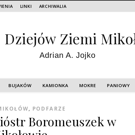
IENIA
LINKI
ARCHIWALIA
z Dziejów Ziemi Miko
Adrian A. Jojko
BUJAKÓW
KAMIONKA
MOKRE
PANIOWY
MIKOŁÓW
PODFARZE
,
ióstr Boromeuszek w
ikołowie