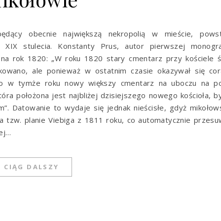
 będący obecnie największą nekropolią w mieście, powst
 XIX stulecia. Konstanty Prus, autor pierwszej monograf
 na rok 1820: „W roku 1820 stary cmentarz przy kościele 
dkowano, ale ponieważ w ostatnim czasie okazywał się cor
ono w tymże roku nowy większy cmentarz na uboczu na po
tóra położona jest najbliżej dzisiejszego nowego kościoła, b
Datowanie to wydaje się jednak nieścisłe, gdyż mikołows
a tzw. planie Viebiga z 1811 roku, co automatycznie przes
ej…
CIĄG DALSZY