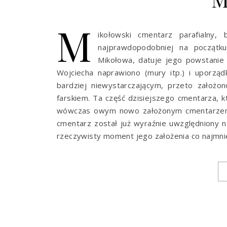
M
ikołowski cmentarz parafialny,
najprawdopodobniej na początku
Mikołowa, datuje jego powstanie
Wojciecha naprawiono (mury itp.) i uporzą
bardziej niewystarczającym, przeto założ
farskiem. Ta część dzisiejszego cmentarza, k
wówczas owym nowo założonym cmentarzem”. 
cmentarz został już wyraźnie uwzględniony n
rzeczywisty moment jego założenia co najmni