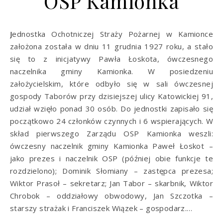
OSP Kamionka
Jednostka Ochotniczej Straży Pożarnej w Kamionce
założona została w dniu 11 grudnia 1927 roku, a stało
się to z inicjatywy Pawła Łoskota, ówczesnego
naczelnika gminy Kamionka. W posiedzeniu
założycielskim, które odbyło się w sali ówczesnej
gospody Taborów przy dzisiejszej ulicy Katowickiej 91,
udział wzięło ponad 30 osób. Do jednostki zapisało się
początkowo 24 członków czynnych i 6 wspierających. W
skład pierwszego Zarządu OSP Kamionka weszli:
ówczesny naczelnik gminy Kamionka Paweł Łoskot –
jako prezes i naczelnik OSP (później obie funkcje te
rozdzielono); Dominik Słomiany – zastępca prezesa;
Wiktor Prasoł – sekretarz; Jan Tabor – skarbnik, Wiktor
Chrobok – oddziałowy obwodowy, Jan Szczotka –
starszy strażak i Franciszek Wiązek – gospodarz.…