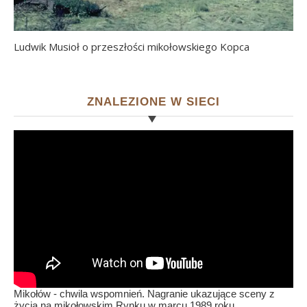
Ludwik Musioł o przeszłości mikołowskiego Kopca
ZNALEZIONE W SIECI
Mikołów - chwila wspomnień. Nagranie ukazujące sceny z
życia na mikołowskim Rynku w marcu 1989 roku,