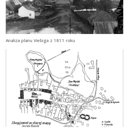
Analiza planu Viebiga z 1811 roku