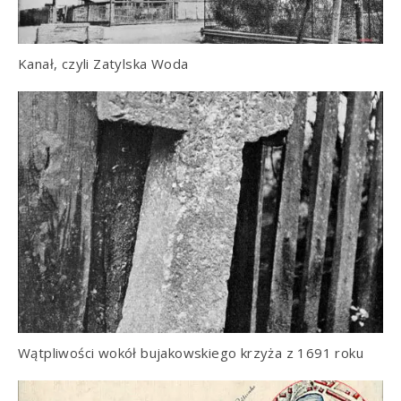
Kanał, czyli Zatylska Woda
Wątpliwości wokół bujakowskiego krzyża z 1691 roku