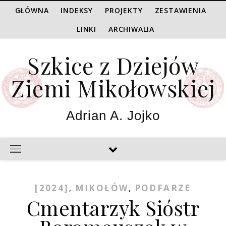
GŁÓWNA
INDEKSY
PROJEKTY
ZESTAWIENIA
LINKI
ARCHIWALIA
Szkice z Dziejów
Ziemi Mikołowskiej
Adrian A. Jojko
[2024]
MIKOŁÓW
PODFARZE
,
,
Cmentarzyk Sióstr