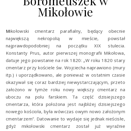
Boromeuszek w
Mikołowie
Mikołowski cmentarz parafialny, będący obecnie
największą nekropolią w mieście, powstał
najprawdopodobniej na początku XIX stulecia.
Konstanty Prus, autor pierwszej monografii Mikołowa,
datuje jego powstanie na rok 1820: „W roku 1820 stary
cmentarz przy kościele św. Wojciecha naprawiono (mury
itp.) i uporządkowano, ale ponieważ w ostatnim czasie
okazywał się coraz bardziej niewystarczającym, przeto
założono w tymże roku nowy większy cmentarz na
uboczu na polu farskiem. Ta część dzisiejszego
cmentarza, która położona jest najbliżej dzisiejszego
nowego kościoła, była wówczas owym nowo założonym
cmentarzem”. Datowanie to wydaje się jednak nieścisłe,
gdyż mikołowski cmentarz został już wyraźnie