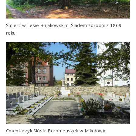
Śmierć w Lesie Bujakowskim: Śladem zbrodni z 1869
roku
Cmentarzyk Sióstr Boromeuszek w Mikołowie