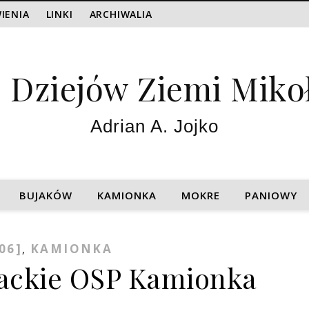
IENIA
LINKI
ARCHIWALIA
z Dziejów Ziemi Miko
Adrian A. Jojko
BUJAKÓW
KAMIONKA
MOKRE
PANIOWY
06]
KAMIONKA
,
żackie OSP Kamionka