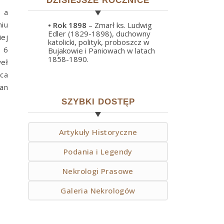
DZISIEJSZE ROCZNICE
 a
iu
• Rok
1898
– Zmarł ks. Ludwig
Edler (1829-1898), duchowny
iej
katolicki, polityk, proboszcz w
 6
Bujakowie i Paniowach w latach
1858-1890.
weł
pca
an
SZYBKI DOSTĘP
Artykuły Historyczne
Podania i Legendy
Nekrologi Prasowe
Galeria Nekrologów