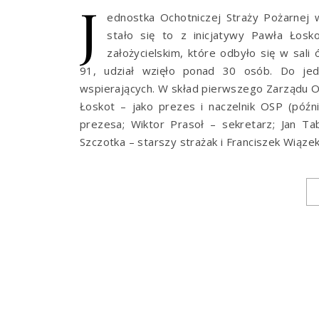
J
ednostka Ochotniczej Straży Pożarnej 
stało się to z inicjatywy Pawła Łos
założycielskim, które odbyło się w sali
91, udział wzięło ponad 30 osób. Do jed
wspierających. W skład pierwszego Zarządu 
Łoskot – jako prezes i naczelnik OSP (późni
prezesa; Wiktor Prasoł – sekretarz; Jan T
Szczotka – starszy strażak i Franciszek Wiąze