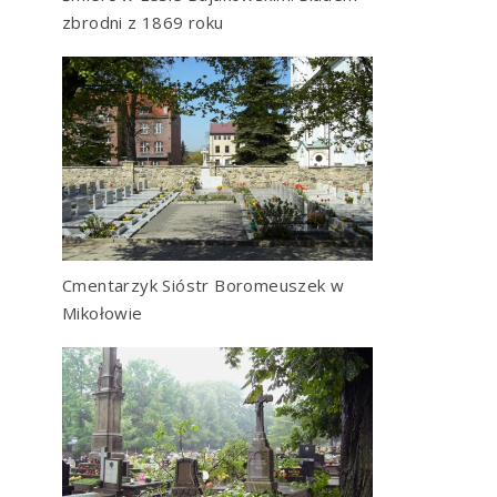
zbrodni z 1869 roku
Cmentarzyk Sióstr Boromeuszek w
Mikołowie