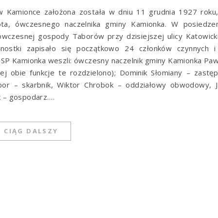
w Kamionce założona została w dniu 11 grudnia 1927 roku,
kota, ówczesnego naczelnika gminy Kamionka. W posiedzen
 ówczesnej gospody Taborów przy dzisiejszej ulicy Katowick
nostki zapisało się początkowo 24 członków czynnych i
OSP Kamionka weszli: ówczesny naczelnik gminy Kamionka Pa
ej obie funkcje te rozdzielono); Dominik Słomiany – zastę
abor – skarbnik, Wiktor Chrobok – oddziałowy obwodowy, J
k – gospodarz.…
CIĄG DALSZY