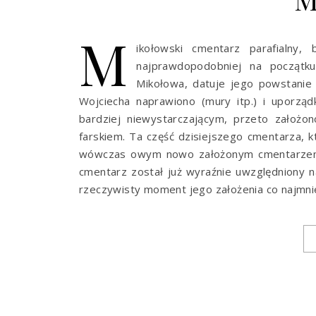
M
ikołowski cmentarz parafialny,
najprawdopodobniej na początku
Mikołowa, datuje jego powstanie
Wojciecha naprawiono (mury itp.) i uporzą
bardziej niewystarczającym, przeto założ
farskiem. Ta część dzisiejszego cmentarza, k
wówczas owym nowo założonym cmentarzem”. 
cmentarz został już wyraźnie uwzględniony n
rzeczywisty moment jego założenia co najmni