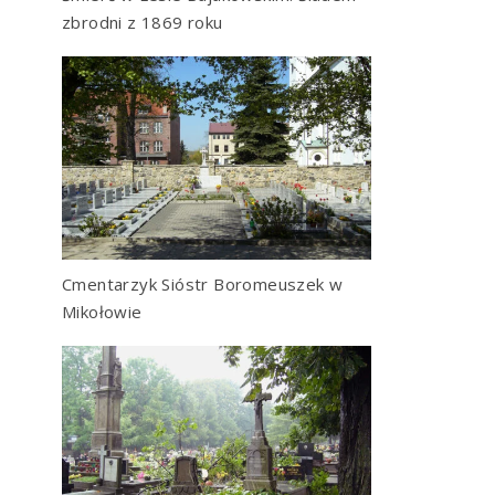
zbrodni z 1869 roku
Cmentarzyk Sióstr Boromeuszek w
Mikołowie