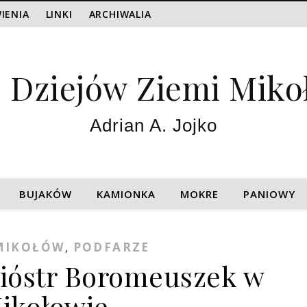
IENIA
LINKI
ARCHIWALIA
z Dziejów Ziemi Miko
Adrian A. Jojko
BUJAKÓW
KAMIONKA
MOKRE
PANIOWY
MIKOŁÓW
PODFARZE
,
ióstr Boromeuszek w
ikołowie