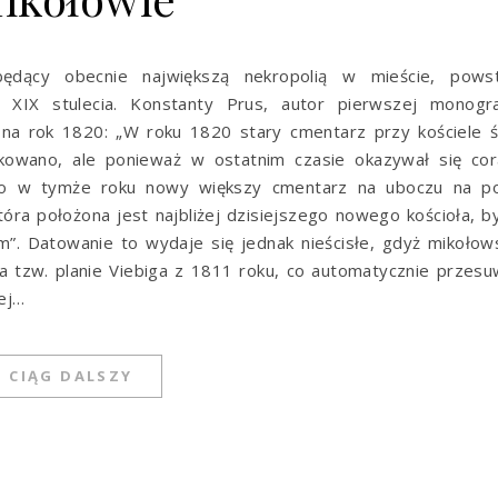
 będący obecnie największą nekropolią w mieście, powst
 XIX stulecia. Konstanty Prus, autor pierwszej monograf
 na rok 1820: „W roku 1820 stary cmentarz przy kościele 
dkowano, ale ponieważ w ostatnim czasie okazywał się cor
ono w tymże roku nowy większy cmentarz na uboczu na po
tóra położona jest najbliżej dzisiejszego nowego kościoła, b
Datowanie to wydaje się jednak nieścisłe, gdyż mikołows
a tzw. planie Viebiga z 1811 roku, co automatycznie przes
ej…
CIĄG DALSZY