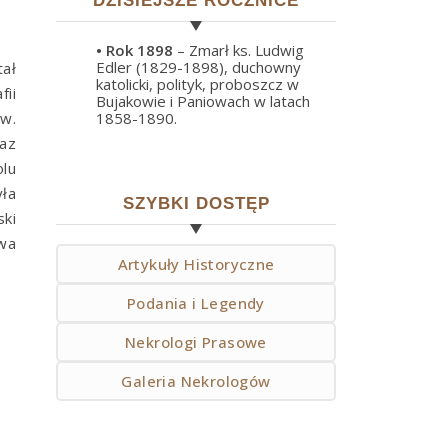
DZISIEJSZE ROCZNICE
• Rok
1898
– Zmarł ks. Ludwig
Edler (1829-1898), duchowny
ał
katolicki, polityk, proboszcz w
ii
Bujakowie i Paniowach w latach
św.
1858-1890.
az
lu
yła
SZYBKI DOSTĘP
ki
uwa
Artykuły Historyczne
Podania i Legendy
Nekrologi Prasowe
Galeria Nekrologów