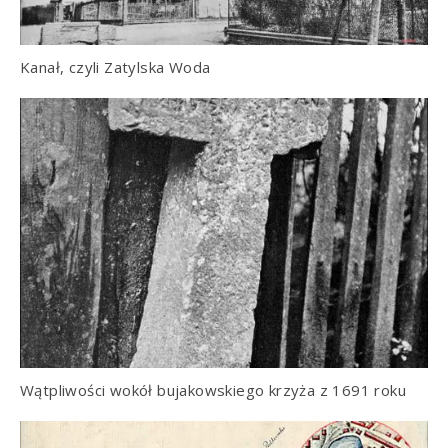
Kanał, czyli Zatylska Woda
Wątpliwości wokół bujakowskiego krzyża z 1691 roku