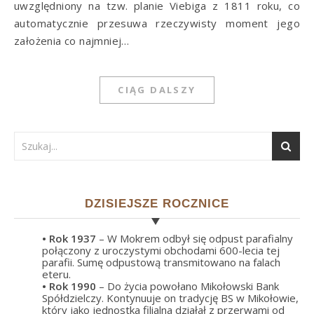
uwzględniony na tzw. planie Viebiga z 1811 roku, co
automatycznie przesuwa rzeczywisty moment jego
założenia co najmniej…
CIĄG DALSZY
DZISIEJSZE ROCZNICE
• Rok
1937
– W Mokrem odbył się odpust parafialny
połączony z uroczystymi obchodami 600-lecia tej
parafii. Sumę odpustową transmitowano na falach
eteru.
• Rok
1990
– Do życia powołano Mikołowski Bank
Spółdzielczy. Kontynuuje on tradycję BS w Mikołowie,
który jako jednostka filialna działał z przerwami od