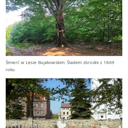
Śmierć w Lesie Bujakowskim: Śladem zbrodni z 1869
roku