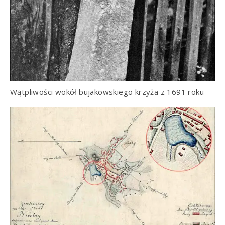
Wątpliwości wokół bujakowskiego krzyża z 1691 roku