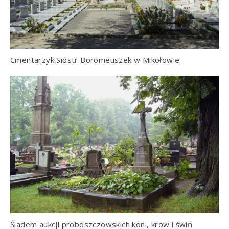
Cmentarzyk Sióstr Boromeuszek w Mikołowie
Śladem aukcji proboszczowskich koni, krów i świń