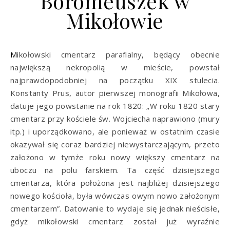
Boromeuszek w
Mikołowie
Mikołowski cmentarz parafialny, będący obecnie
największą nekropolią w mieście, powstał
najprawdopodobniej na początku XIX stulecia.
Konstanty Prus, autor pierwszej monografii Mikołowa,
datuje jego powstanie na rok 1820: „W roku 1820 stary
cmentarz przy kościele św. Wojciecha naprawiono (mury
itp.) i uporządkowano, ale ponieważ w ostatnim czasie
okazywał się coraz bardziej niewystarczającym, przeto
założono w tymże roku nowy większy cmentarz na
uboczu na polu farskiem. Ta część dzisiejszego
cmentarza, która położona jest najbliżej dzisiejszego
nowego kościoła, była wówczas owym nowo założonym
cmentarzem”. Datowanie to wydaje się jednak nieścisłe,
gdyż mikołowski cmentarz został już wyraźnie