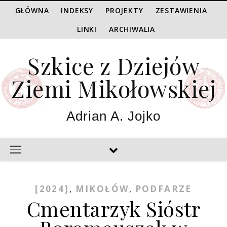
GŁÓWNA
INDEKSY
PROJEKTY
ZESTAWIENIA
LINKI
ARCHIWALIA
Szkice z Dziejów
Ziemi Mikołowskiej
Adrian A. Jojko
[2024]
MIKOŁÓW
PODFARZE
,
,
Cmentarzyk Sióstr