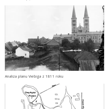
Analiza planu Viebiga z 1811 roku