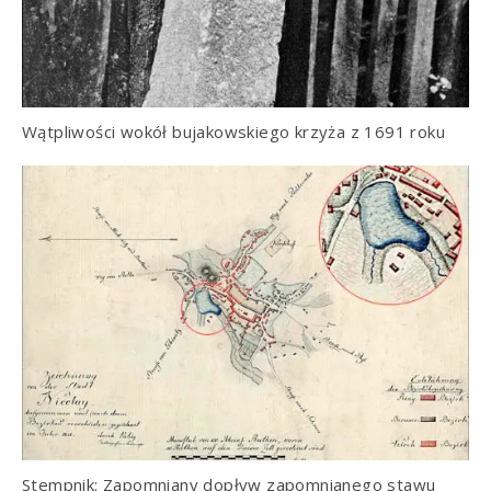
Wątpliwości wokół bujakowskiego krzyża z 1691 roku
Stempnik: Zapomniany dopływ zapomnianego stawu