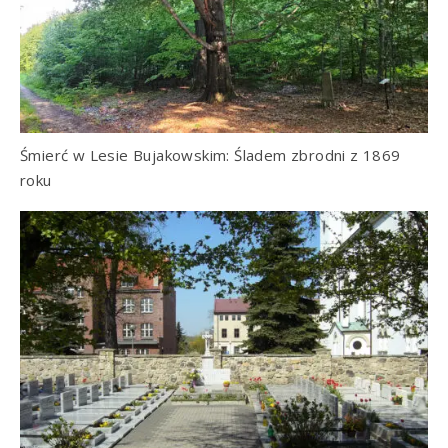
Śmierć w Lesie Bujakowskim: Śladem zbrodni z 1869
roku