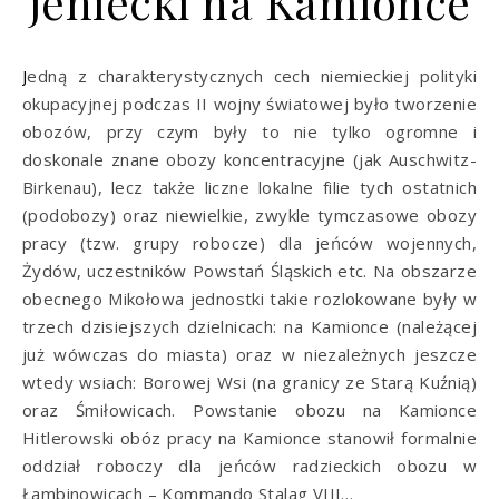
jeniecki na Kamionce
Jedną z charakterystycznych cech niemieckiej polityki
okupacyjnej podczas II wojny światowej było tworzenie
obozów, przy czym były to nie tylko ogromne i
doskonale znane obozy koncentracyjne (jak Auschwitz-
Birkenau), lecz także liczne lokalne filie tych ostatnich
(podobozy) oraz niewielkie, zwykle tymczasowe obozy
pracy (tzw. grupy robocze) dla jeńców wojennych,
Żydów, uczestników Powstań Śląskich etc. Na obszarze
obecnego Mikołowa jednostki takie rozlokowane były w
trzech dzisiejszych dzielnicach: na Kamionce (należącej
już wówczas do miasta) oraz w niezależnych jeszcze
wtedy wsiach: Borowej Wsi (na granicy ze Starą Kuźnią)
oraz Śmiłowicach. Powstanie obozu na Kamionce
Hitlerowski obóz pracy na Kamionce stanowił formalnie
oddział roboczy dla jeńców radzieckich obozu w
Łambinowicach – Kommando Stalag VIII…