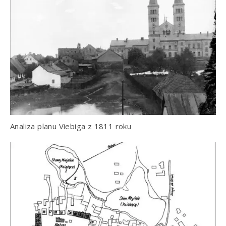
Analiza planu Viebiga z 1811 roku