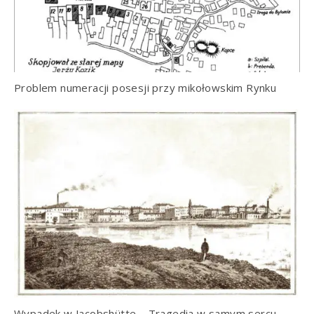
Problem numeracji posesji przy mikołowskim Rynku
Wypadek w Jacobshütte – Tragedia w samym sercu