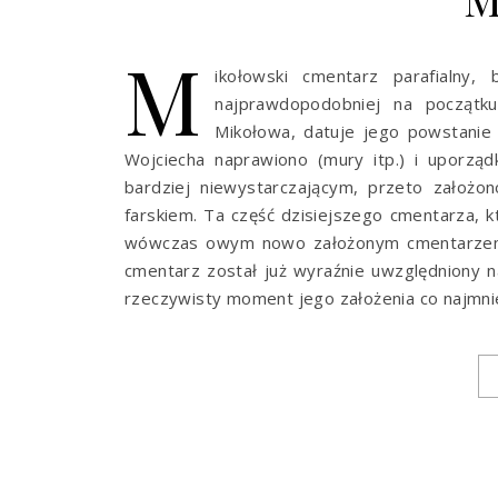
M
ikołowski cmentarz parafialny,
najprawdopodobniej na początku
Mikołowa, datuje jego powstanie
Wojciecha naprawiono (mury itp.) i uporzą
bardziej niewystarczającym, przeto założ
farskiem. Ta część dzisiejszego cmentarza, k
wówczas owym nowo założonym cmentarzem”. 
cmentarz został już wyraźnie uwzględniony n
rzeczywisty moment jego założenia co najmni