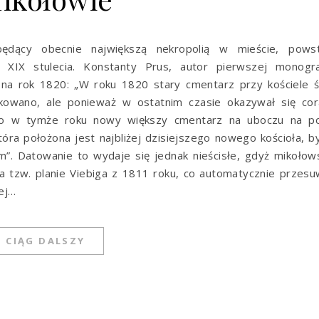
 będący obecnie największą nekropolią w mieście, powst
 XIX stulecia. Konstanty Prus, autor pierwszej monograf
 na rok 1820: „W roku 1820 stary cmentarz przy kościele 
dkowano, ale ponieważ w ostatnim czasie okazywał się cor
ono w tymże roku nowy większy cmentarz na uboczu na po
tóra położona jest najbliżej dzisiejszego nowego kościoła, b
Datowanie to wydaje się jednak nieścisłe, gdyż mikołows
a tzw. planie Viebiga z 1811 roku, co automatycznie przes
ej…
CIĄG DALSZY