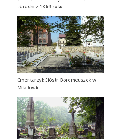
zbrodni z 1869 roku
Cmentarzyk Sióstr Boromeuszek w
Mikołowie