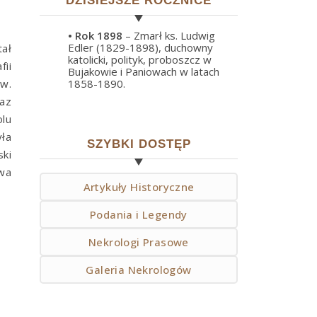
DZISIEJSZE ROCZNICE
• Rok
1898
– Zmarł ks. Ludwig
Edler (1829-1898), duchowny
ał
katolicki, polityk, proboszcz w
ii
Bujakowie i Paniowach w latach
św.
1858-1890.
az
lu
yła
SZYBKI DOSTĘP
ki
uwa
Artykuły Historyczne
Podania i Legendy
Nekrologi Prasowe
Galeria Nekrologów