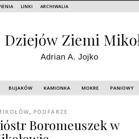
IENIA
LINKI
ARCHIWALIA
z Dziejów Ziemi Miko
Adrian A. Jojko
BUJAKÓW
KAMIONKA
MOKRE
PANIOWY
MIKOŁÓW
PODFARZE
,
ióstr Boromeuszek w
ikołowie