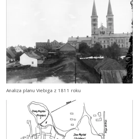
Analiza planu Viebiga z 1811 roku