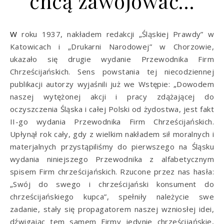
chcą zawojować…
W roku 1937, nakładem redakcji „Śląskiej Prawdy” w
Katowicach i „Drukarni Narodowej” w Chorzowie,
ukazało się drugie wydanie Przewodnika Firm
Chrześcijańskich. Sens powstania tej niecodziennej
publikacji autorzy wyjaśnili już we Wstępie: „Dowodem
naszej wytężonej akcji i pracy zdążającej do
oczyszczenia Śląska i całej Polski od żydostwa, jest fakt
II-go wydania Przewodnika Firm Chrześcijańskich.
Upłynął rok cały, gdy z wielkim nakładem sił moralnych i
materjalnych przystąpiliśmy do pierwszego na Śląsku
wydania niniejszego Przewodnika z alfabetycznym
spisem Firm chrześcijańskich. Rzucone przez nas hasła:
„Swój do swego i chrześcijański konsument do
chrześcijańskiego kupca”, spełniły należycie swe
zadanie, stały się propagatorem naszej wzniosłej idei,
dźwigając tem samem Firmy jedynie chrześcijańskie,