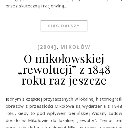
przez skuteczną i racjonalną…
CIĄG DALSZY
[2004]
MIKOŁÓW
,
O mikołowskiej
„rewolucji” z 1848
roku raz jeszcze
Jednym z częściej przytaczanych w lokalnej historiografii
obrazów z przeszłości Mikołowa są wydarzenia z 1848
roku, kiedy to pod wpływem berlińskiej Wiosny Ludów
doszło w Mikołowie do lokalnej „rewolty”. Temat ten
poruszało dotąd co najmniej kilku autorów, zarówno w