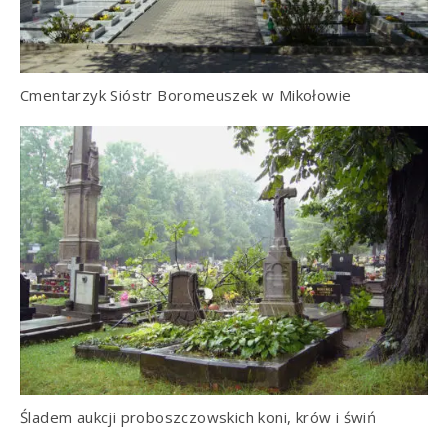
Cmentarzyk Sióstr Boromeuszek w Mikołowie
Śladem aukcji proboszczowskich koni, krów i świń