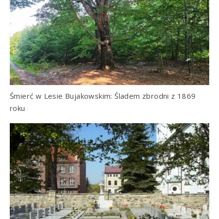
Śmierć w Lesie Bujakowskim: Śladem zbrodni z 1869
roku