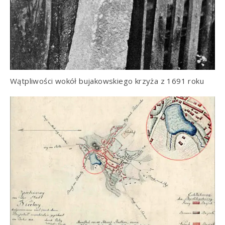
Wątpliwości wokół bujakowskiego krzyża z 1691 roku