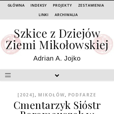
GŁÓWNA
INDEKSY
PROJEKTY
ZESTAWIENIA
LINKI
ARCHIWALIA
Szkice z Dziejów
Ziemi Mikołowskiej
Adrian A. Jojko
[2024]
MIKOŁÓW
PODFARZE
,
,
Cmentarzyk Sióstr