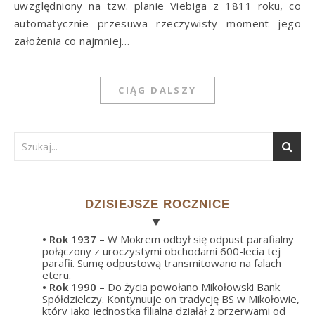
uwzględniony na tzw. planie Viebiga z 1811 roku, co
automatycznie przesuwa rzeczywisty moment jego
założenia co najmniej…
CIĄG DALSZY
DZISIEJSZE ROCZNICE
• Rok
1937
– W Mokrem odbył się odpust parafialny
połączony z uroczystymi obchodami 600-lecia tej
parafii. Sumę odpustową transmitowano na falach
eteru.
• Rok
1990
– Do życia powołano Mikołowski Bank
Spółdzielczy. Kontynuuje on tradycję BS w Mikołowie,
który jako jednostka filialna działał z przerwami od