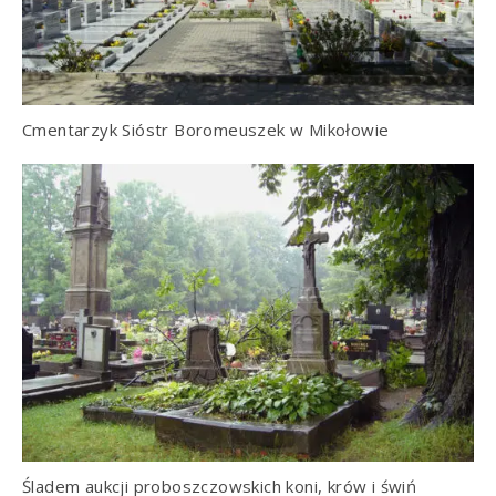
Cmentarzyk Sióstr Boromeuszek w Mikołowie
Śladem aukcji proboszczowskich koni, krów i świń