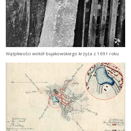
Wątpliwości wokół bujakowskiego krzyża z 1691 roku