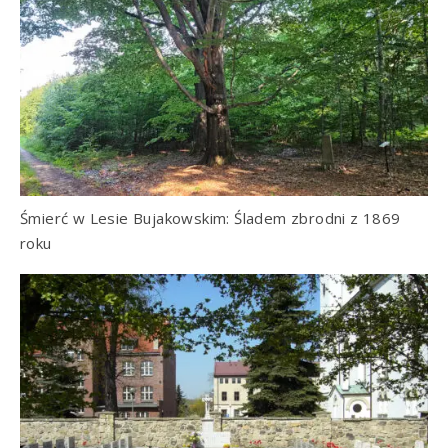
Śmierć w Lesie Bujakowskim: Śladem zbrodni z 1869
roku