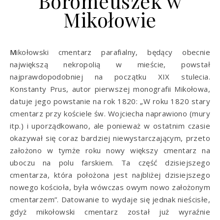
Boromeuszek w
Mikołowie
Mikołowski cmentarz parafialny, będący obecnie
największą nekropolią w mieście, powstał
najprawdopodobniej na początku XIX stulecia.
Konstanty Prus, autor pierwszej monografii Mikołowa,
datuje jego powstanie na rok 1820: „W roku 1820 stary
cmentarz przy kościele św. Wojciecha naprawiono (mury
itp.) i uporządkowano, ale ponieważ w ostatnim czasie
okazywał się coraz bardziej niewystarczającym, przeto
założono w tymże roku nowy większy cmentarz na
uboczu na polu farskiem. Ta część dzisiejszego
cmentarza, która położona jest najbliżej dzisiejszego
nowego kościoła, była wówczas owym nowo założonym
cmentarzem”. Datowanie to wydaje się jednak nieścisłe,
gdyż mikołowski cmentarz został już wyraźnie