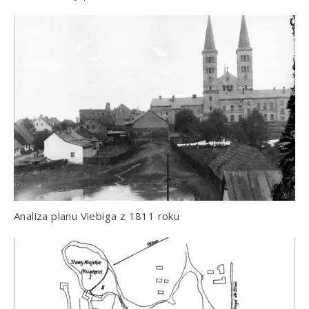
Analiza planu Viebiga z 1811 roku