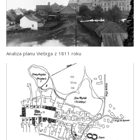
Analiza planu Viebiga z 1811 roku