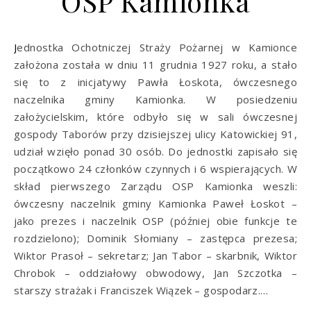
OSP Kamionka
Jednostka Ochotniczej Straży Pożarnej w Kamionce
założona została w dniu 11 grudnia 1927 roku, a stało
się to z inicjatywy Pawła Łoskota, ówczesnego
naczelnika gminy Kamionka. W posiedzeniu
założycielskim, które odbyło się w sali ówczesnej
gospody Taborów przy dzisiejszej ulicy Katowickiej 91,
udział wzięło ponad 30 osób. Do jednostki zapisało się
początkowo 24 członków czynnych i 6 wspierających. W
skład pierwszego Zarządu OSP Kamionka weszli:
ówczesny naczelnik gminy Kamionka Paweł Łoskot –
jako prezes i naczelnik OSP (później obie funkcje te
rozdzielono); Dominik Słomiany – zastępca prezesa;
Wiktor Prasoł – sekretarz; Jan Tabor – skarbnik, Wiktor
Chrobok – oddziałowy obwodowy, Jan Szczotka –
starszy strażak i Franciszek Wiązek – gospodarz.…