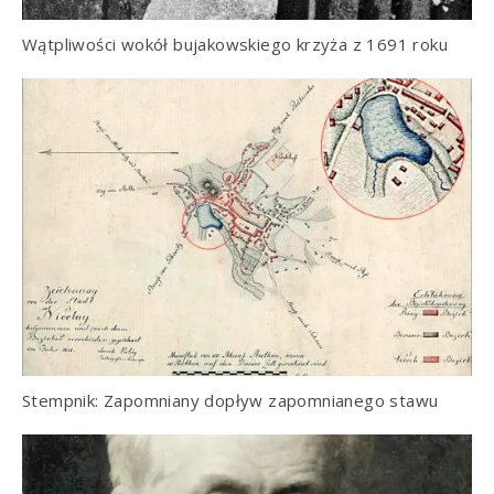
Wątpliwości wokół bujakowskiego krzyża z 1691 roku
Stempnik: Zapomniany dopływ zapomnianego stawu