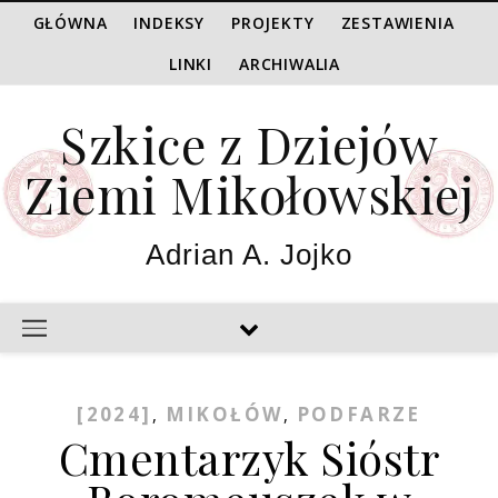
GŁÓWNA
INDEKSY
PROJEKTY
ZESTAWIENIA
LINKI
ARCHIWALIA
Szkice z Dziejów
Ziemi Mikołowskiej
Adrian A. Jojko
[2024]
MIKOŁÓW
PODFARZE
,
,
Cmentarzyk Sióstr