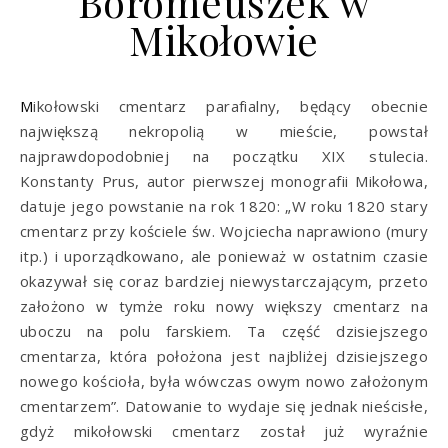
Boromeuszek w
Mikołowie
Mikołowski cmentarz parafialny, będący obecnie
największą nekropolią w mieście, powstał
najprawdopodobniej na początku XIX stulecia.
Konstanty Prus, autor pierwszej monografii Mikołowa,
datuje jego powstanie na rok 1820: „W roku 1820 stary
cmentarz przy kościele św. Wojciecha naprawiono (mury
itp.) i uporządkowano, ale ponieważ w ostatnim czasie
okazywał się coraz bardziej niewystarczającym, przeto
założono w tymże roku nowy większy cmentarz na
uboczu na polu farskiem. Ta część dzisiejszego
cmentarza, która położona jest najbliżej dzisiejszego
nowego kościoła, była wówczas owym nowo założonym
cmentarzem”. Datowanie to wydaje się jednak nieścisłe,
gdyż mikołowski cmentarz został już wyraźnie