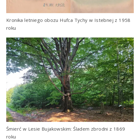
Kronika letniego obozu Hufca Tychy w Istebnej z 1958
roku
Śmierć w Lesie Bujakowskim: Śladem zbrodni z 1869
roku