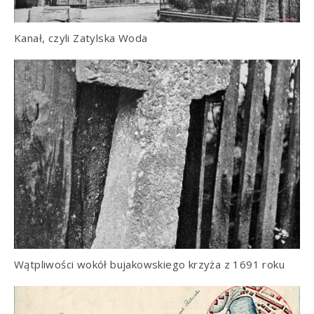
Kanał, czyli Zatylska Woda
Wątpliwości wokół bujakowskiego krzyża z 1691 roku