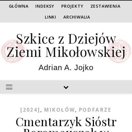
GŁÓWNA
INDEKSY
PROJEKTY
ZESTAWIENIA
LINKI
ARCHIWALIA
Szkice z Dziejów
Ziemi Mikołowskiej
Adrian A. Jojko
[2024]
MIKOŁÓW
PODFARZE
,
,
Cmentarzyk Sióstr