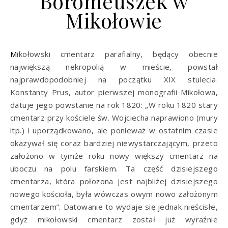
Boromeuszek w
Mikołowie
Mikołowski cmentarz parafialny, będący obecnie
największą nekropolią w mieście, powstał
najprawdopodobniej na początku XIX stulecia.
Konstanty Prus, autor pierwszej monografii Mikołowa,
datuje jego powstanie na rok 1820: „W roku 1820 stary
cmentarz przy kościele św. Wojciecha naprawiono (mury
itp.) i uporządkowano, ale ponieważ w ostatnim czasie
okazywał się coraz bardziej niewystarczającym, przeto
założono w tymże roku nowy większy cmentarz na
uboczu na polu farskiem. Ta część dzisiejszego
cmentarza, która położona jest najbliżej dzisiejszego
nowego kościoła, była wówczas owym nowo założonym
cmentarzem”. Datowanie to wydaje się jednak nieścisłe,
gdyż mikołowski cmentarz został już wyraźnie