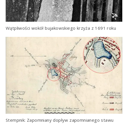
Wątpliwości wokół bujakowskiego krzyża z 1691 roku
Stempnik: Zapomniany dopływ zapomnianego stawu