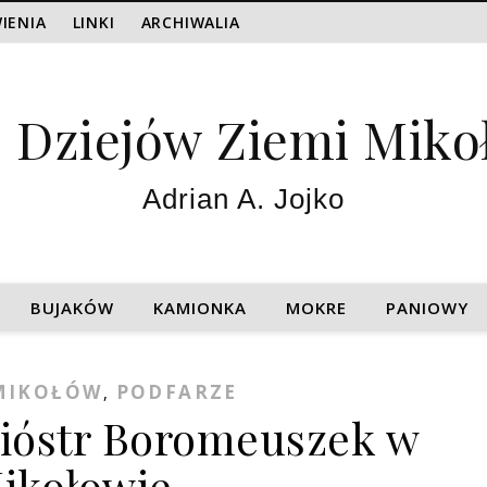
IENIA
LINKI
ARCHIWALIA
z Dziejów Ziemi Miko
Adrian A. Jojko
BUJAKÓW
KAMIONKA
MOKRE
PANIOWY
MIKOŁÓW
PODFARZE
,
ióstr Boromeuszek w
ikołowie