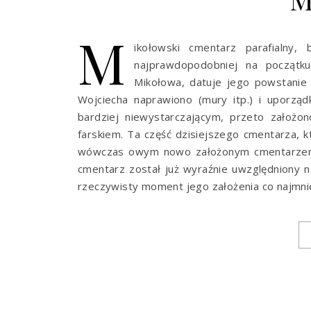
M
ikołowski cmentarz parafialny,
najprawdopodobniej na początku
Mikołowa, datuje jego powstanie
Wojciecha naprawiono (mury itp.) i uporzą
bardziej niewystarczającym, przeto założ
farskiem. Ta część dzisiejszego cmentarza, k
wówczas owym nowo założonym cmentarzem”. 
cmentarz został już wyraźnie uwzględniony n
rzeczywisty moment jego założenia co najmni