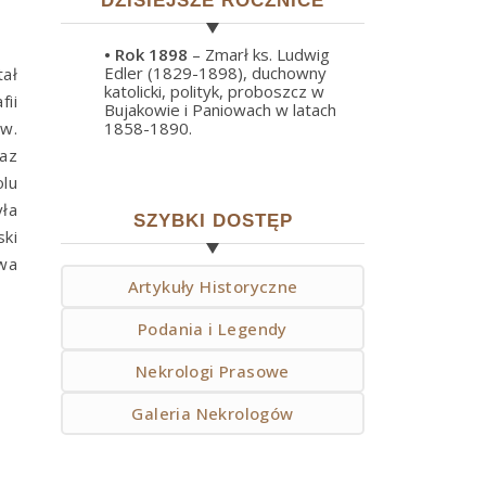
DZISIEJSZE ROCZNICE
• Rok
1898
– Zmarł ks. Ludwig
Edler (1829-1898), duchowny
ał
katolicki, polityk, proboszcz w
ii
Bujakowie i Paniowach w latach
św.
1858-1890.
az
lu
yła
SZYBKI DOSTĘP
ki
uwa
Artykuły Historyczne
Podania i Legendy
Nekrologi Prasowe
Galeria Nekrologów