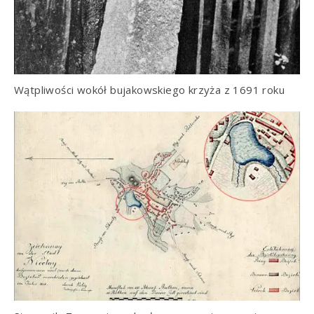
Wątpliwości wokół bujakowskiego krzyża z 1691 roku