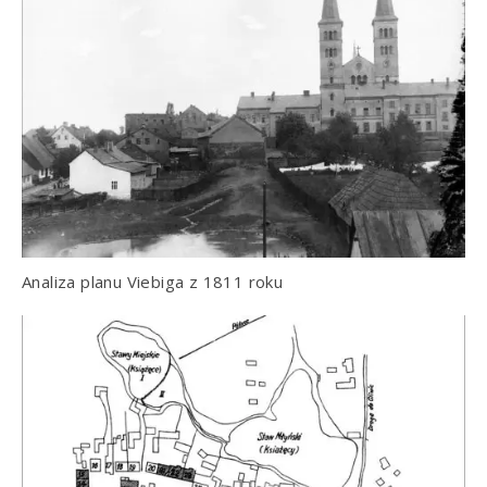
Analiza planu Viebiga z 1811 roku