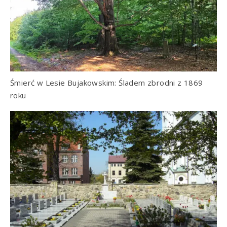
Śmierć w Lesie Bujakowskim: Śladem zbrodni z 1869
roku