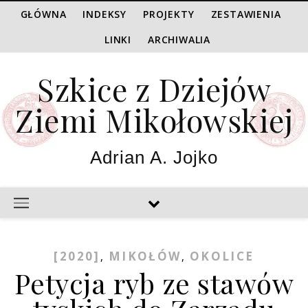
GŁÓWNA
INDEKSY
PROJEKTY
ZESTAWIENIA
LINKI
ARCHIWALIA
Szkice z Dziejów
Ziemi Mikołowskiej
Adrian A. Jojko
[2020]
MIKOŁÓW
OKOLICE
,
,
Petycja ryb ze stawów