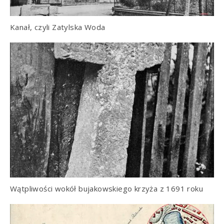
Kanał, czyli Zatylska Woda
Wątpliwości wokół bujakowskiego krzyża z 1691 roku