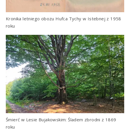
Kronika letniego obozu Hufca Tychy w Istebnej z 1958
roku
Śmierć w Lesie Bujakowskim: Śladem zbrodni z 1869
roku