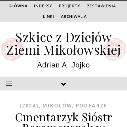
GŁÓWNA
INDEKSY
PROJEKTY
ZESTAWIENIA
LINKI
ARCHIWALIA
Szkice z Dziejów
Ziemi Mikołowskiej
Adrian A. Jojko
[2024]
MIKOŁÓW
PODFARZE
,
,
Cmentarzyk Sióstr