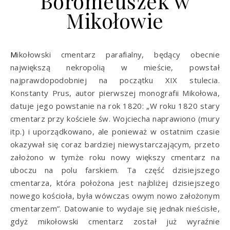
Boromeuszek w
Mikołowie
Mikołowski cmentarz parafialny, będący obecnie
największą nekropolią w mieście, powstał
najprawdopodobniej na początku XIX stulecia.
Konstanty Prus, autor pierwszej monografii Mikołowa,
datuje jego powstanie na rok 1820: „W roku 1820 stary
cmentarz przy kościele św. Wojciecha naprawiono (mury
itp.) i uporządkowano, ale ponieważ w ostatnim czasie
okazywał się coraz bardziej niewystarczającym, przeto
założono w tymże roku nowy większy cmentarz na
uboczu na polu farskiem. Ta część dzisiejszego
cmentarza, która położona jest najbliżej dzisiejszego
nowego kościoła, była wówczas owym nowo założonym
cmentarzem”. Datowanie to wydaje się jednak nieścisłe,
gdyż mikołowski cmentarz został już wyraźnie