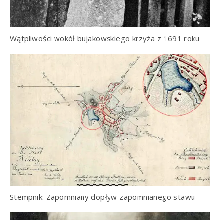
Wątpliwości wokół bujakowskiego krzyża z 1691 roku
Stempnik: Zapomniany dopływ zapomnianego stawu