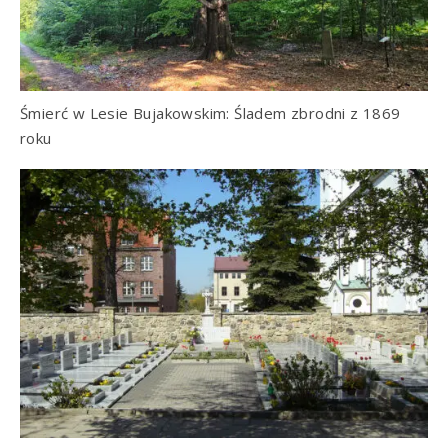
Śmierć w Lesie Bujakowskim: Śladem zbrodni z 1869
roku