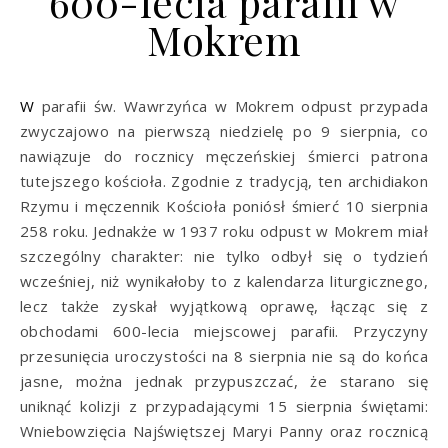
600-lecia parafii w
Mokrem
W parafii św. Wawrzyńca w Mokrem odpust przypada
zwyczajowo na pierwszą niedzielę po 9 sierpnia, co
nawiązuje do rocznicy męczeńskiej śmierci patrona
tutejszego kościoła. Zgodnie z tradycją, ten archidiakon
Rzymu i męczennik Kościoła poniósł śmierć 10 sierpnia
258 roku. Jednakże w 1937 roku odpust w Mokrem miał
szczególny charakter: nie tylko odbył się o tydzień
wcześniej, niż wynikałoby to z kalendarza liturgicznego,
lecz także zyskał wyjątkową oprawę, łącząc się z
obchodami 600-lecia miejscowej parafii. Przyczyny
przesunięcia uroczystości na 8 sierpnia nie są do końca
jasne, można jednak przypuszczać, że starano się
uniknąć kolizji z przypadającymi 15 sierpnia świętami:
Wniebowzięcia Najświętszej Maryi Panny oraz rocznicą