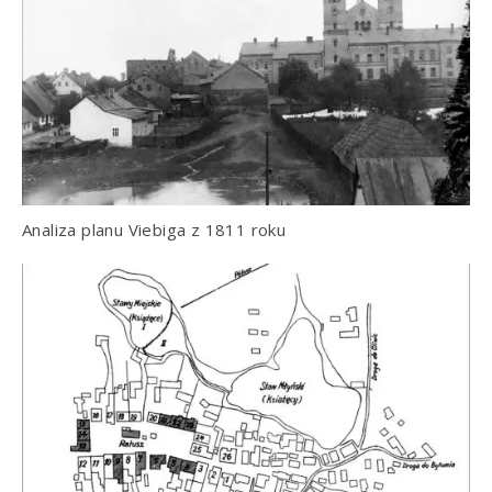
Analiza planu Viebiga z 1811 roku