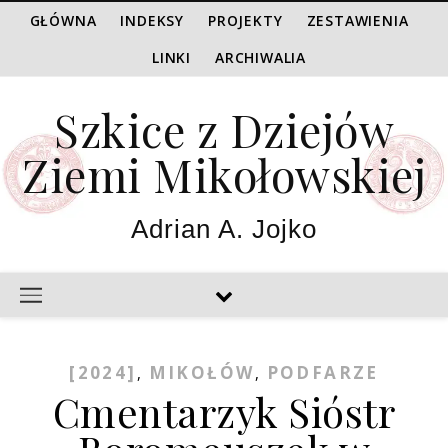
GŁÓWNA
INDEKSY
PROJEKTY
ZESTAWIENIA
LINKI
ARCHIWALIA
Szkice z Dziejów
Ziemi Mikołowskiej
Adrian A. Jojko
[2024]
MIKOŁÓW
PODFARZE
,
,
Cmentarzyk Sióstr