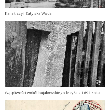
Kanał, czyli Zatylska Woda
Wątpliwości wokół bujakowskiego krzyża z 1691 roku