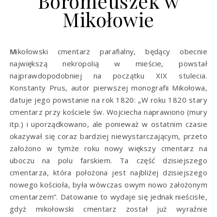
Boromeuszek w
Mikołowie
Mikołowski cmentarz parafialny, będący obecnie
największą nekropolią w mieście, powstał
najprawdopodobniej na początku XIX stulecia.
Konstanty Prus, autor pierwszej monografii Mikołowa,
datuje jego powstanie na rok 1820: „W roku 1820 stary
cmentarz przy kościele św. Wojciecha naprawiono (mury
itp.) i uporządkowano, ale ponieważ w ostatnim czasie
okazywał się coraz bardziej niewystarczającym, przeto
założono w tymże roku nowy większy cmentarz na
uboczu na polu farskiem. Ta część dzisiejszego
cmentarza, która położona jest najbliżej dzisiejszego
nowego kościoła, była wówczas owym nowo założonym
cmentarzem”. Datowanie to wydaje się jednak nieścisłe,
gdyż mikołowski cmentarz został już wyraźnie