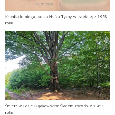
Kronika letniego obozu Hufca Tychy w Istebnej z 1958
roku
Śmierć w Lesie Bujakowskim: Śladem zbrodni z 1869
roku