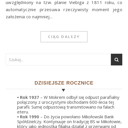
uwzględniony na tzw. planie Viebiga z 1811 roku, co
automatycznie przesuwa rzeczywisty moment jego
założenia co najmniej…
CIĄG DALSZY
DZISIEJSZE ROCZNICE
• Rok
1937
– W Mokrem odbył się odpust parafialny
połączony z uroczystymi obchodami 600-lecia tej
parafii. Sumę odpustową transmitowano na falach
eteru.
• Rok
1990
– Do życia powołano Mikołowski Bank
Spółdzielczy. Kontynuuje on tradycję BS w Mikołowie,
który jako jednostka filialna działał z przerwami od