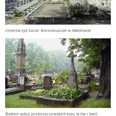
Cmentarzyk Sióstr Boromeuszek w Mikołowie
Śladem aukcji proboszczowskich koni, krów i świń