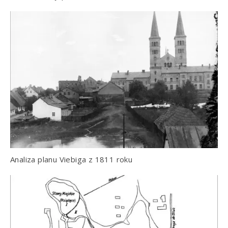
Analiza planu Viebiga z 1811 roku