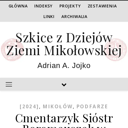
GŁÓWNA
INDEKSY
PROJEKTY
ZESTAWIENIA
LINKI
ARCHIWALIA
Szkice z Dziejów
Ziemi Mikołowskiej
Adrian A. Jojko
[2024]
MIKOŁÓW
PODFARZE
,
,
Cmentarzyk Sióstr