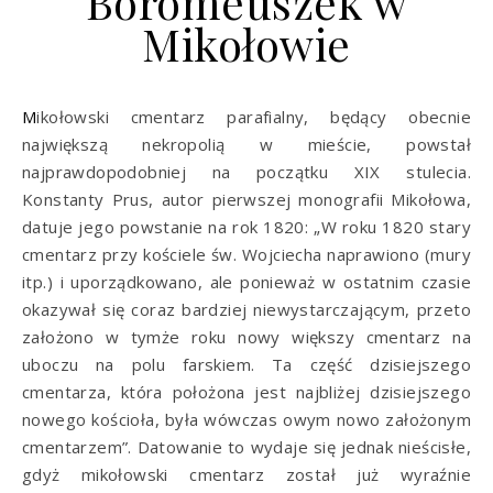
Boromeuszek w
Mikołowie
Mikołowski cmentarz parafialny, będący obecnie
największą nekropolią w mieście, powstał
najprawdopodobniej na początku XIX stulecia.
Konstanty Prus, autor pierwszej monografii Mikołowa,
datuje jego powstanie na rok 1820: „W roku 1820 stary
cmentarz przy kościele św. Wojciecha naprawiono (mury
itp.) i uporządkowano, ale ponieważ w ostatnim czasie
okazywał się coraz bardziej niewystarczającym, przeto
założono w tymże roku nowy większy cmentarz na
uboczu na polu farskiem. Ta część dzisiejszego
cmentarza, która położona jest najbliżej dzisiejszego
nowego kościoła, była wówczas owym nowo założonym
cmentarzem”. Datowanie to wydaje się jednak nieścisłe,
gdyż mikołowski cmentarz został już wyraźnie