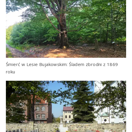
Śmierć w Lesie Bujakowskim: Śladem zbrodni z 1869
roku