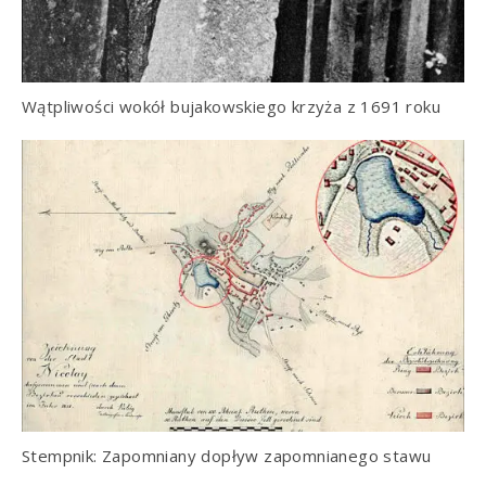
Wątpliwości wokół bujakowskiego krzyża z 1691 roku
Stempnik: Zapomniany dopływ zapomnianego stawu