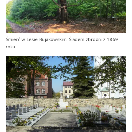
Śmierć w Lesie Bujakowskim: Śladem zbrodni z 1869
roku