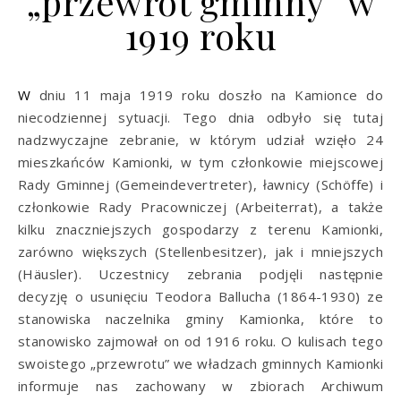
„przewrót gminny” w
1919 roku
W dniu 11 maja 1919 roku doszło na Kamionce do
niecodziennej sytuacji. Tego dnia odbyło się tutaj
nadzwyczajne zebranie, w którym udział wzięło 24
mieszkańców Kamionki, w tym członkowie miejscowej
Rady Gminnej (Gemeindevertreter), ławnicy (Schöffe) i
członkowie Rady Pracowniczej (Arbeiterrat), a także
kilku znaczniejszych gospodarzy z terenu Kamionki,
zarówno większych (Stellenbesitzer), jak i mniejszych
(Häusler). Uczestnicy zebrania podjęli następnie
decyzję o usunięciu Teodora Ballucha (1864-1930) ze
stanowiska naczelnika gminy Kamionka, które to
stanowisko zajmował on od 1916 roku. O kulisach tego
swoistego „przewrotu” we władzach gminnych Kamionki
informuje nas zachowany w zbiorach Archiwum